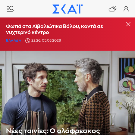
Φωτιά στα Αϊβαλιώτικα Βόλου, κοντά σε
νυχτερινό κέντρο
ΕΛΛΑΔΑ
22:26, 05.08.2026
Νέες ταινίες: Ο ολόφρεσκος