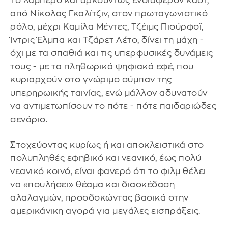
Το λαμπερό και αρκούντως ενδιαφέρον καστ,
από Νίκολας Γκαλίτζιν, στον πρωταγωνιστικό
ρόλο, μέχρι Καμίλα Μέντες, Τζέιμς Πιούρφοϊ,
Ίντρις Έλμπα και Τζάρετ Λέτο, δίνει τη μάχη -
όχι με τα σπαθιά και τις υπερφυσικές δυνάμεις
τους - με τα πληθωρικά ψηφιακά εφέ, που
κυριαρχούν στο γνώριμο σύμπαν της
υπερηρωικής ταινίας, ενώ μάλλον αδυνατούν
να αντιμετωπίσουν το πότε - πότε παιδαριώδες
σενάριο.
Στοχεύοντας κυρίως ή και αποκλειστικά στο
πολυπληθές εφηβικό και νεανικό, έως πολύ
νεανικό κοινό, είναι φανερό ότι το φιλμ θέλει
να «πουλήσει» θέαμα και διασκέδαση
αλαλαγμών, προσδοκώντας βασικά στην
αμερικάνικη αγορά για μεγάλες εισπράξεις.