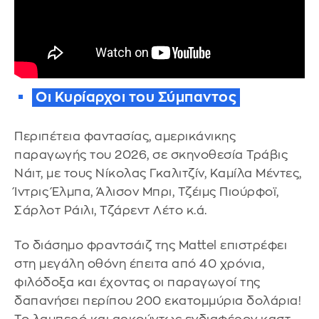
Οι Κυρίαρχοι του Σύμπαντος
Περιπέτεια φαντασίας, αμερικάνικης
παραγωγής του 2026, σε σκηνοθεσία Τράβις
Νάιτ, με τους Νίκολας Γκαλιτζίν, Καμίλα Μέντες,
Ίντρις Έλμπα, Άλισον Μπρι, Τζέιμς Πιούρφοϊ,
Σάρλοτ Ράιλι, Τζάρεντ Λέτο κ.ά.
Το διάσημο φραντσάιζ της Mattel επιστρέφει
στη μεγάλη οθόνη έπειτα από 40 χρόνια,
φιλόδοξα και έχοντας οι παραγωγοί της
δαπανήσει περίπου 200 εκατομμύρια δολάρια!