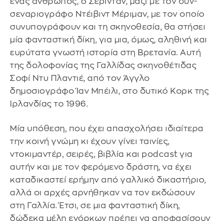
ένας άνθρωπος, ο Σέρινταν, μαζί με τον συν-
σεναριογράφο Ντέιβιντ Μέριμαν, με τον οποίο
συνυπογράφουν και τη σκηνοθεσία, θα στήσει
μία φανταστική δίκη, για μια, όμως, αληθινή και
ευρύτατα γνωστή ιστορία στη Βρετανία. Αυτή
της δολοφονίας της Γαλλίδας σκηνοθέτιδας
Σοφί Ντυ Πλαντιέ, από τον Άγγλο
δημοσιογράφο Ίαν Μπέιλι, στο δυτικό Κορκ της
Ιρλανδίας το 1996.
Μία υπόθεση, που έχει απασχολήσει ιδιαίτερα
την κοινή γνώμη κι έχουν γίνει ταινίες,
ντοκιμαντέρ, σειρές, βιβλία και podcast για
αυτήν και με τον φερόμενο δράστη, να έχει
καταδικαστεί ερήμην από γαλλικό δικαστήριο,
αλλά οι αρχές αρνήθηκαν να τον εκδώσουν
στη Γαλλία. Έτσι, σε μια φανταστική δίκη,
δώδεκα μέλη ενόρκων πρέπει να αποφασίσουν