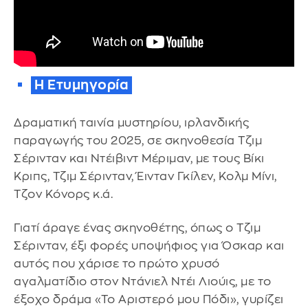
Η Ετυμηγορία
Δραματική ταινία μυστηρίου, ιρλανδικής
παραγωγής του 2025, σε σκηνοθεσία Τζιμ
Σέρινταν και Ντέιβιντ Μέριμαν, με τους Βίκι
Κριπς, Τζιμ Σέρινταν, Έινταν Γκίλεν, Κολμ Μίνι,
Τζον Κόνορς κ.ά.
Γιατί άραγε ένας σκηνοθέτης, όπως ο Τζιμ
Σέρινταν, έξι φορές υποψήφιος για Όσκαρ και
αυτός που χάρισε το πρώτο χρυσό
αγαλματίδιο στον Ντάνιελ Ντέι Λιούις, με το
έξοχο δράμα «Το Αριστερό μου Πόδι», γυρίζει