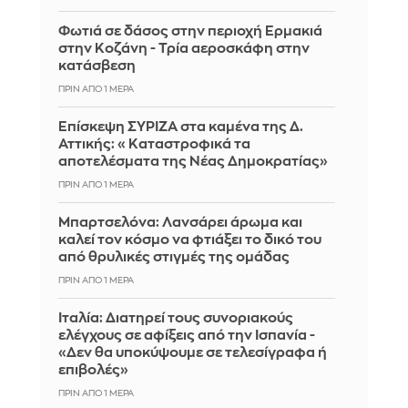
Φωτιά σε δάσος στην περιοχή Ερμακιά
στην Κοζάνη - Τρία αεροσκάφη στην
κατάσβεση
ΠΡΙΝ ΑΠΌ 1 ΜΈΡΑ
Επίσκεψη ΣΥΡΙΖΑ στα καμένα της Δ.
Αττικής: «Καταστροφικά τα
αποτελέσματα της Νέας Δημοκρατίας»
ΠΡΙΝ ΑΠΌ 1 ΜΈΡΑ
Μπαρτσελόνα: Λανσάρει άρωμα και
καλεί τον κόσμο να φτιάξει το δικό του
από θρυλικές στιγμές της ομάδας
ΠΡΙΝ ΑΠΌ 1 ΜΈΡΑ
Ιταλία: Διατηρεί τους συνοριακούς
ελέγχους σε αφίξεις από την Ισπανία -
«Δεν θα υποκύψουμε σε τελεσίγραφα ή
επιβολές»
ΠΡΙΝ ΑΠΌ 1 ΜΈΡΑ