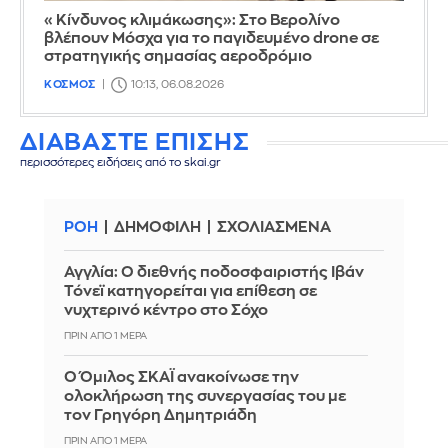
«Κίνδυνος κλιμάκωσης»: Στο Βερολίνο
βλέπουν Μόσχα για το παγιδευμένο drone σε
στρατηγικής σημασίας αεροδρόμιο
ΚΟΣΜΟΣ
10:13, 06.08.2026
ΔΙΑΒΑΣΤΕ ΕΠΙΣΗΣ
περισσότερες ειδήσεις από το skai.gr
ΡΟΗ
ΔΗΜΟΦΙΛΗ
ΣΧΟΛΙΑΣΜΕΝΑ
Αγγλία: Ο διεθνής ποδοσφαιριστής Ιβάν
Τόνεϊ κατηγορείται για επίθεση σε
νυχτερινό κέντρο στο Σόχο
ΠΡΙΝ ΑΠΌ 1 ΜΈΡΑ
Ο Όμιλος ΣΚΑΪ ανακοίνωσε την
ολοκλήρωση της συνεργασίας του με
τον Γρηγόρη Δημητριάδη
ΠΡΙΝ ΑΠΌ 1 ΜΈΡΑ