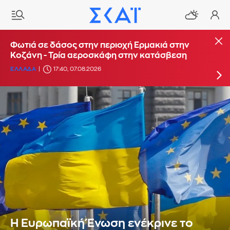
Φωτιά στο Στεφάνι Κορίνθου - Μήνυμα από το
Φωτιά σε δάσος στην περιοχή Ερμακιά στην
112 για ετοιμότητα
Κοζάνη - Τρία αεροσκάφη στην κατάσβεση
ΕΛΛΑΔΑ
ΕΛΛΑΔΑ
16:29, 07.08.2026
17:40, 07.08.2026
Η Ευρωπαϊκή Ένωση ενέκρινε το