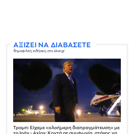
ΑΞΙΖΕΙ ΝΑ ΔΙΑΒΑΣΕΤΕ
δημοφιλείς ειδήσεις στο skai.gr
Τραμπ: Είχαμε «ολοήμερη διαπραγμάτευση» με
το Ιράν - Axios: Κοντά σε συμφωνία, στόχος να