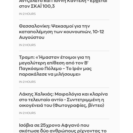
Αντζολέτο και Γιάννη Καντέλη - Έρχεται
στον ΣΚΑΪ 100,3
IN 2 HOURS
Θεσσαλονίκη: Ψεκασμοί για την
καταπολέμηση των κουνουπιών, 10-12
Αυγούστου
IN 2 HOURS
Τραμπ: «Ήμασταν έτοιμοι για τη
μεγαλύτερη επίθεση από τον Β’
Παγκόσμιο Πόλεμο – Το Ιράν μας
παρακάλεσε να μιλήσουμε»
IN 2 HOURS
Λάκης Χαλκιάς: Mοιρολόγια και κλαρίνα
στο τελευταίο αντίο - Συντετριμμένη η
οικογένειά του (Φωτογραφίες, βίντεο)
IN 2 HOURS
Ισόβια σε 25χρονο Αφγανό που
σκότωσε δύο ανθρώπους ρίχνοντας το