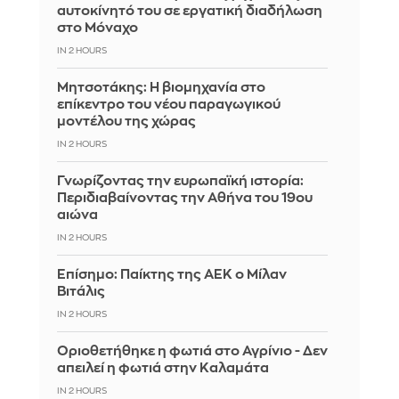
αυτοκίνητό του σε εργατική διαδήλωση
στο Μόναχο
IN 2 HOURS
Μητσοτάκης: Η βιομηχανία στο
επίκεντρο του νέου παραγωγικού
μοντέλου της χώρας
IN 2 HOURS
Γνωρίζοντας την ευρωπαϊκή ιστορία:
Περιδιαβαίνοντας την Αθήνα του 19ου
αιώνα
IN 2 HOURS
Επίσημο: Παίκτης της ΑΕΚ ο Μίλαν
Βιτάλις
IN 2 HOURS
Οριοθετήθηκε η φωτιά στο Αγρίνιο - Δεν
απειλεί η φωτιά στην Καλαμάτα
IN 2 HOURS