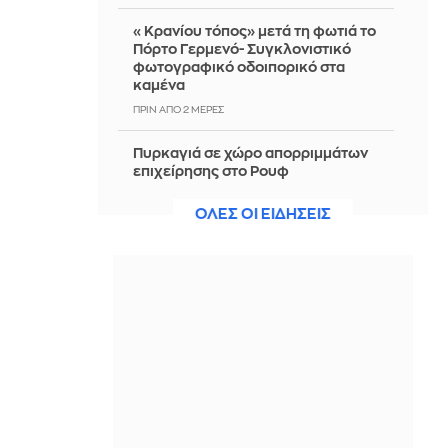
«Κρανίου τόπος» μετά τη φωτιά το
Πόρτο Γερμενό- Συγκλονιστικό
φωτογραφικό οδοιπορικό στα
καμένα
ΠΡΙΝ ΑΠΌ 2 ΜΈΡΕΣ
Πυρκαγιά σε χώρο απορριμμάτων
επιχείρησης στο Ρουφ
ΠΡΙΝ ΑΠΌ 2 ΜΈΡΕΣ
ΟΛΕΣ ΟΙ ΕΙΔΗΣΕΙΣ
Προπονητής Ναϊμέγκεν: «Ξεχωριστή
μέρα για μας - Ο Ολυμπιακός δεν μας
γνωρίζει καλά ακόμα»
ΠΡΙΝ ΑΠΌ 2 ΜΈΡΕΣ
Οι ουκρανικές επιθέσεις αυξάνουν
την αβεβαιότητα γύρω από το
ρωσικό πετρέλαιο
ΠΡΙΝ ΑΠΌ 2 ΜΈΡΕΣ
ΗΠΑ: Δεν αποσύρει την