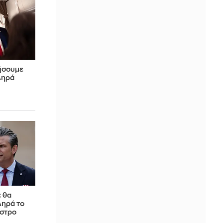
ήσουμε
ληρά
 θα
ηρά το
αστρο