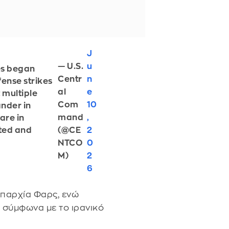
J
— U.S.
u
es began
Centr
n
fense strikes
al
e
 multiple
Com
10
ander in
mand
,
 are in
ted and
(@CE
2
NTCO
0
M)
2
6
επαρχία Φαρς, ενώ
 σύμφωνα με το ιρανικό