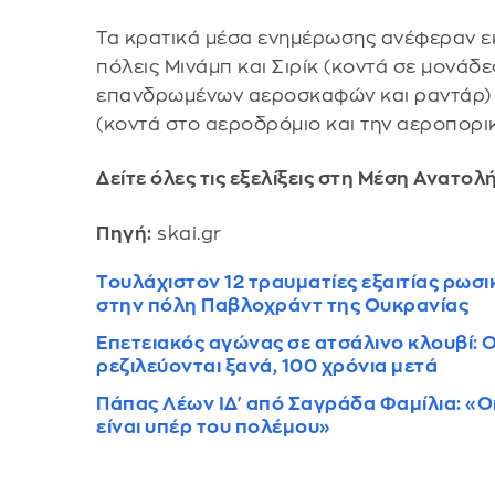
Τα κρατικά μέσα ενημέρωσης ανέφεραν εκ
πόλεις Μινάμπ και Σιρίκ (κοντά σε μονάδε
επανδρωμένων αεροσκαφών και ραντάρ) 
(κοντά στο αεροδρόμιο και την αεροπορικ
Δείτε όλες τις εξελίξεις στη Μέση Ανατολ
Πηγή:
skai.gr
Τουλάχιστον 12 τραυματίες εξαιτίας ρωσ
στην πόλη Παβλοχράντ της Ουκρανίας
Επετειακός αγώνας σε ατσάλινο κλουβί: Ο
ρεζιλεύονται ξανά, 100 χρόνια μετά
Πάπας Λέων ΙΔ' από Σαγράδα Φαμίλια: «Ο
είναι υπέρ του πολέμου»