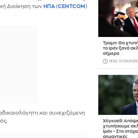
ρική Διοίκηση των
ΗΠΑ
(
CENTCOM
)
Τραμπ: Θα χτυπ
το Ιράν ξανά σκ
σήμερα
18:52, 10.06.2026
αδικαιολόγητη και συνεχιζόμενη
ός.
Χέγκσεθ: Απόψε
χτυπήσουμε σκλ
Ιράν – Στο στόχ
σημαντικές