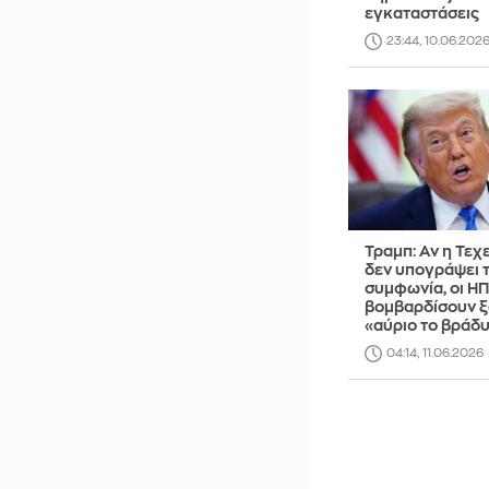
εγκαταστάσεις
23:44, 10.06.202
Τραμπ: Αν η Τεχ
δεν υπογράψει 
συμφωνία, οι Η
βομβαρδίσουν 
«αύριο το βράδ
04:14, 11.06.2026