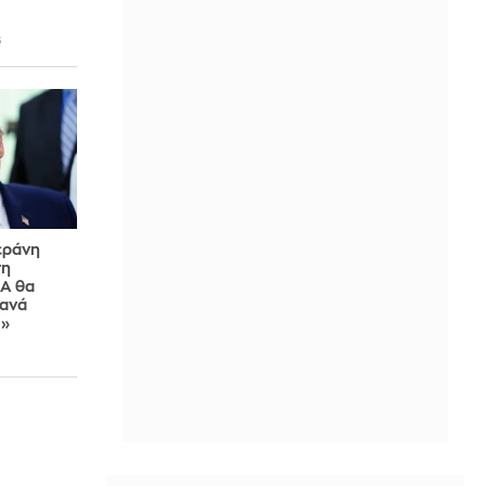
6
εράνη
τη
ΠΑ θα
ξανά
υ»