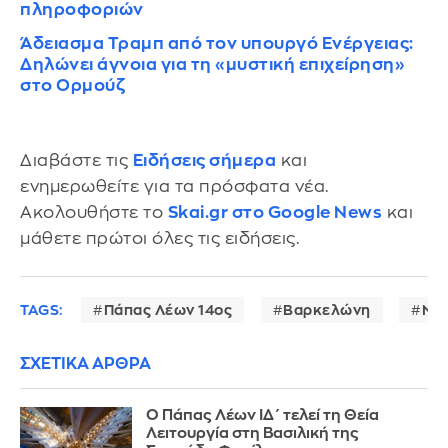
πληροφοριών
Άδειασμα Τραμπ από τον υπουργό Ενέργειας:
Δηλώνει άγνοια για τη «μυστική επιχείρηση»
στο Ορμούζ
Διαβάστε τις
Ειδήσεις σήμερα
και
ενημερωθείτε για τα πρόσφατα νέα.
Ακολουθήστε το
Skai.gr στο Google News
και
μάθετε πρώτοι όλες τις ειδήσεις.
TAGS:
Πάπας Λέων 14ος
Βαρκελώνη
Ντό
ΣΧΕΤΙΚΑ ΑΡΘΡΑ
Ο Πάπας Λέων ΙΔ΄ τελεί τη Θεία
Λειτουργία στη Βασιλική της