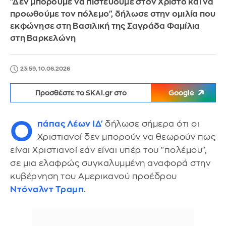
"Δεν μπορούμε να πιστεύουμε στον Χριστό και να
προωθούμε τον πόλεμο", δήλωσε στην ομιλία που
εκφώνησε στη Βασιλική της Σαγράδα Φαμίλια
στη Βαρκελώνη
23:59, 10.06.2026
Προσθέστε το SKAI.gr στο
Google
Ο
πάπας Λέων ΙΔ'
δήλωσε σήμερα ότι οι
Χριστιανοί δεν μπορούν να θεωρούν πως
είναι Χριστιανοί εάν είναι υπέρ του "πολέμου",
σε μια ελαφρώς συγκαλυμμένη αναφορά στην
κυβέρνηση του Αμερικανού προέδρου
Ντόναλντ Τραμπ
.