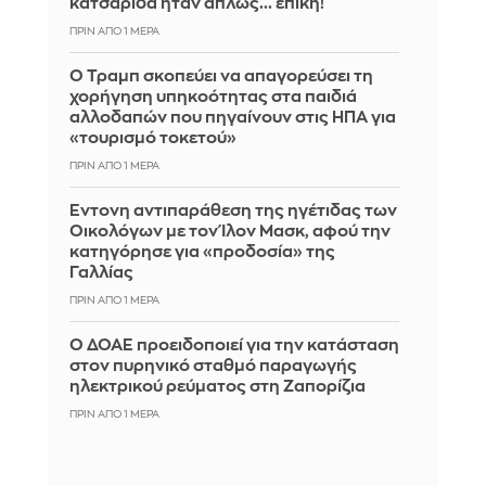
κατσαρίδα ήταν απλώς... επική!
ΠΡΙΝ ΑΠΌ 1 ΜΈΡΑ
Ο Τραμπ σκοπεύει να απαγορεύσει τη
χορήγηση υπηκοότητας στα παιδιά
αλλοδαπών που πηγαίνουν στις ΗΠΑ για
«τουρισμό τοκετού»
ΠΡΙΝ ΑΠΌ 1 ΜΈΡΑ
Έντονη αντιπαράθεση της ηγέτιδας των
Οικολόγων με τον Ίλον Μασκ, αφού την
κατηγόρησε για «προδοσία» της
Γαλλίας
ΠΡΙΝ ΑΠΌ 1 ΜΈΡΑ
Ο ΔΟΑΕ προειδοποιεί για την κατάσταση
στον πυρηνικό σταθμό παραγωγής
ηλεκτρικού ρεύματος στη Ζαπορίζια
ΠΡΙΝ ΑΠΌ 1 ΜΈΡΑ