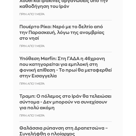
Χούθι και ιρακινές οργανώσεις υπό την
καθοδήγηση του Ιράν
ΠΡΙΝ ΑΠΌ 1 ΜΈΡΑ
Πουέρτο Ρίκο: Νερό με το δελτίο από
την Παρασκευή, λόγω της ανομβρίας
στο νησί
ΠΡΙΝ ΑΠΌ 1 ΜΈΡΑ
Υπόθεση Marfin: Στη ΓΑΔΑ η 46χρονη
που κατηγορείται για εμπλοκή στη
φονική επίθεση - Το πρωί θα μεταφερθεί
στην Εισαγγελία
ΠΡΙΝ ΑΠΌ 1 ΜΈΡΑ
Τραμπ: Ο πόλεμος στο Ιράν θα τελειώσει
σύντομα - Δεν μπορούν να συνεχίσουν
για πολύ ακόμη
ΠΡΙΝ ΑΠΌ 1 ΜΈΡΑ
Θαλάσσια ρύπανση στη Δραπετσώνα –
Συνελήφθη ο πλοίαρχος