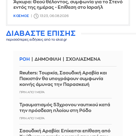
Άγκυρα: Θεού θέλοντος, συμφωνία για το Στενό
εντός της ημέρας - Επίθεση στο Ισραήλ
ΚΟΣΜΟΣ
13:23, 06.08.2026
ΔΙΑΒΑΣΤΕ ΕΠΙΣΗΣ
περισσότερες ειδήσεις από το skai.gr
ΡΟΗ
ΔΗΜΟΦΙΛΗ
ΣΧΟΛΙΑΣΜΕΝΑ
Reuters: Τουρκία, Σαουδική Αραβία και
Πακιστάν θα υπογράψουν συμφωνία
κοινής άμυνας την Παρασκευή
ΠΡΙΝ ΑΠΌ 1 ΜΈΡΑ
Τραυματισμός 53χρονου ναυτικού κατά
την πρόσδεση πλοίου στη Ρόδο
ΠΡΙΝ ΑΠΌ 1 ΜΈΡΑ
Σαουδική Αραβία: Επίκειται επίθεση από