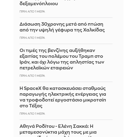
δεξαμενόπλοιου
ΠΡΙΝ ΑΠΌ 1 ΜΈΡΑ
Διάσωση 30χρονης μετά από πτώση
από την υψηλή γέφυρα της Χαλκίδας
ΠΡΙΝ ΑΠΌ 1 ΜΈΡΑ
Οι τιμές της βενζίνης αυξήθηκαν
εξαιτίας του πολέμου του Τραμπ στο
Ιράν, και όχι λόγω της απληστίας των
πετρελαϊκών εταιρειών
ΠΡΙΝ ΑΠΌ 1 ΜΈΡΑ
Η SpaceX θα κατασκευάσει σταθμούς
παραγωγής ηλεκτρικής ενέργειας για
να τροφοδοτεί εργοστάσιο μικροτσίπ
στο Τέξας
ΠΡΙΝ ΑΠΌ 1 ΜΈΡΑ
Αθηνά Ροδίτου - Ελένη Σακκά: Η
μεταμεσονύκτια μάχη τους με μια