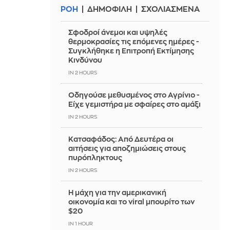
ΡΟΗ
ΔΗΜΟΦΙΛΗ
ΣΧΟΛΙΑΣΜΕΝΑ
Σφοδροί άνεμοι και υψηλές
θερμοκρασίες τις επόμενες ημέρες -
Συγκλήθηκε η Επιτροπή Εκτίμησης
Κινδύνου
IN 2 HOURS
Οδηγούσε μεθυσμένος στο Αγρίνιο -
Είχε γεμιστήρα με σφαίρες στο αμάξι
IN 2 HOURS
Κατσαφάδος: Από Δευτέρα οι
αιτήσεις για αποζημιώσεις στους
πυρόπληκτους
IN 2 HOURS
Η μάχη για την αμερικανική
οικονομία και το viral μπουρίτο των
$20
IN 1 HOUR