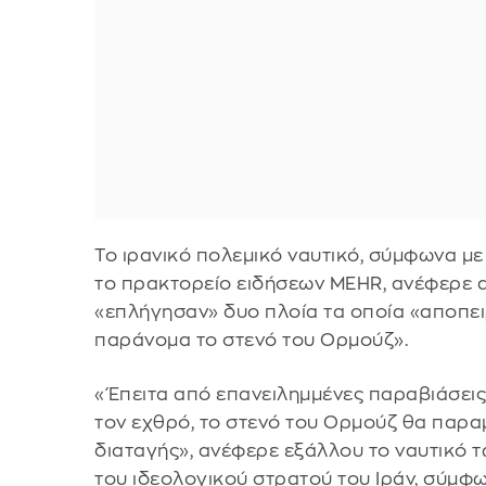
Το ιρανικό πολεμικό ναυτικό, σύμφωνα με 
το πρακτορείο ειδήσεων MEHR, ανέφερε α
«επλήγησαν» δυο πλοία τα οποία «αποπε
παράνομα το στενό του Ορμούζ».
«Έπειτα από επανειλημμένες παραβιάσει
τον εχθρό, το στενό του Ορμούζ θα παραμ
διαταγής», ανέφερε εξάλλου το ναυτικό
του ιδεολογικού στρατού του Ιράν, σύμφων