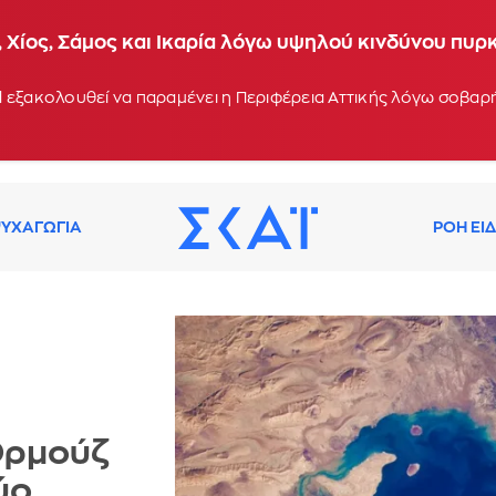
 Χίος, Σάμος και Ικαρία λόγω υψηλού κινδύνου πυρ
 εξακολουθεί να παραμένει η Περιφέρεια Αττικής λόγω σοβα
ΥΧΑΓΩΓΙΑ
ΡΟΗ ΕΙ
Ορμούζ
ύο