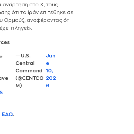
 ανάρτηση στο Χ, τους
ης ότι το Ιράν επιτέθηκε σε
ου Ορμούζ, αναφέροντας ότι
χει πληγεί».
rces
— U.S.
Jun
e
Central
e
Command
10,
(@CENTCO
202
have
M)
6
S
ή
ΕΔΩ
.