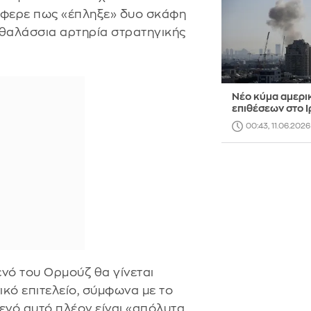
νέφερε πως «έπληξε» δυο σκάφη
θαλάσσια αρτηρία στρατηγικής
Νέο κύμα αμερι
επιθέσεων στο Ι
00:43, 11.06.2026
νό του Ορμούζ θα γίνεται
ικό επιτελείο, σύμφωνα με το
ενό αυτό πλέον είναι «απόλυτα