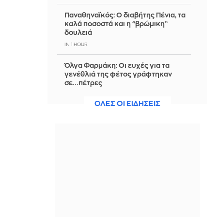
Παναθηναϊκός: Ο διαβήτης Πένια, τα
καλά ποσοστά και η “βρώμικη”
δουλειά
IN 1 HOUR
Όλγα Φαρμάκη: Οι ευχές για τα
γενέθλιά της φέτος γράφτηκαν
σε...πέτρες
IN 1 HOUR
ΟΛΕΣ ΟΙ ΕΙΔΗΣΕΙΣ
Ολυμπιακός: Ετοιμάζει αλλαγές για
την πρόκριση ο Μεντιλίμπαρ - Ημέρα
κρίσης για Έσε
IN 1 HOUR
Σε δημοπρασία ρούχα και αξεσουάρ
από την ταινία «The Devil Wears
Prada 2»
IN 54 MINUTES
Πότε πρέπει να αλατίζεις τη