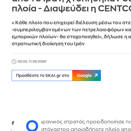
πλοία - Διαψεύδει η CENT
«Κάθε πλοίο που επιχειρεί διέλευση μέσω του στ
-συμπεριλαμβανομένων των πετρελαιοφόρων κα
εμπορικών πλοίων- θα στοχοποιηθεί», δήλωσε η
στρατιωτική διοίκηση του Ιράν
02:02, 11.06.2026
Προσθέστε το SKAI.gr στο
Google
Ο
ιρανικός στρατός προειδοποίησε πω
στόχαστρο οποιοδήποτε πλοίο αποπ