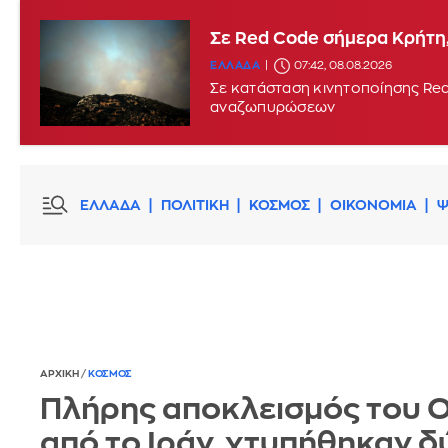
Σε Red Code σήμερα Κρήτη,
ΕΛΛΑΔΑ
07:42, 08.08.2026
Σε κατάσταση κινητοποίησης Red
αναζωπυρώσεων
ΕΛΛΑΔΑ
ΠΟΛΙΤΙΚΗ
ΚΟΣΜΟΣ
ΟΙΚΟΝΟΜΙΑ
Ψ
ΑΡΧΙΚΗ
/
ΚΟΣΜΟΣ
Πλήρης αποκλεισμός του 
από το Ιράν, χτυπήθηκαν δ