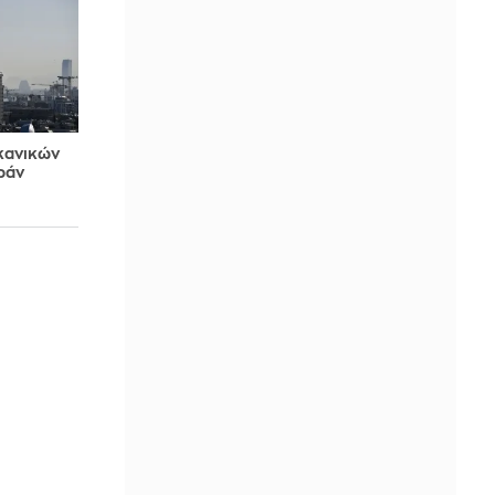
κανικών
ράν