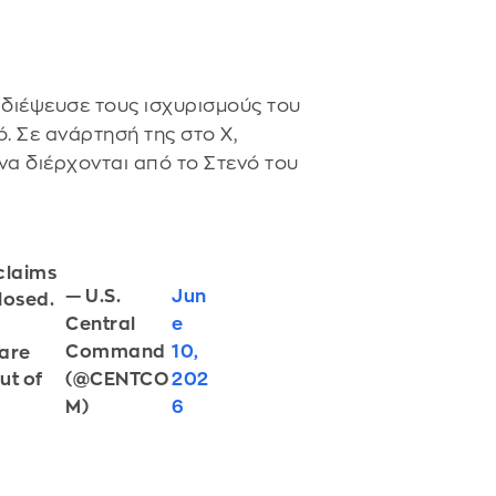
διέψευσε τους ισχυρισμούς του
ό. Σε ανάρτησή της στο Χ,
να διέρχονται από το Στενό του
claims
— U.S.
Jun
closed.
Central
e
Command
10,
are
(@CENTCO
202
ut of
M)
6