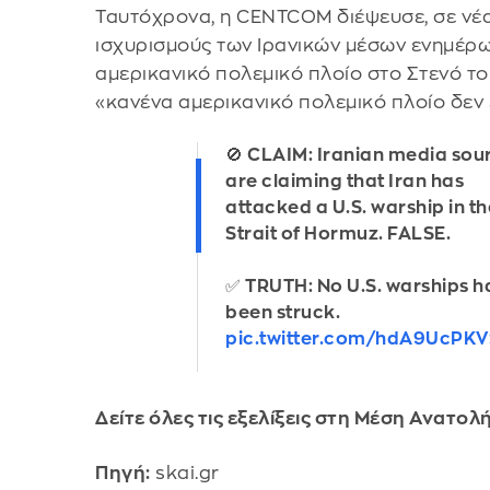
Ταυτόχρονα, η CENTCOM διέψευσε, σε νέα
ισχυρισμούς των Ιρανικών μέσων ενημέρωσ
αμερικανικό πολεμικό πλοίο στο Στενό τ
«κανένα αμερικανικό πολεμικό πλοίο δεν έ
🚫 CLAIM: Iranian media sou
are claiming that Iran has
attacked a U.S. warship in th
Strait of Hormuz. FALSE.
✅ TRUTH: No U.S. warships 
been struck.
pic.twitter.com/hdA9UcPKV
Δείτε όλες τις εξελίξεις στη Μέση Ανατολ
Πηγή:
skai.gr