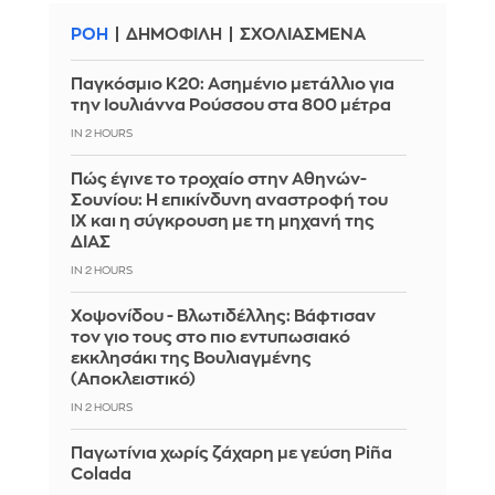
ΡΟΗ
ΔΗΜΟΦΙΛΗ
ΣΧΟΛΙΑΣΜΕΝΑ
Παγκόσμιο Κ20: Ασημένιο μετάλλιο για
την Ιουλιάννα Ρούσσου στα 800 μέτρα
IN 2 HOURS
Πώς έγινε το τροχαίο στην Αθηνών-
Σουνίου: Η επικίνδυνη αναστροφή του
ΙΧ και η σύγκρουση με τη μηχανή της
ΔΙΑΣ
IN 2 HOURS
Χοψονίδου - Βλωτιδέλλης: Βάφτισαν
τον γιο τους στο πιο εντυπωσιακό
εκκλησάκι της Βουλιαγμένης
(Αποκλειστικό)
IN 2 HOURS
Παγωτίνια χωρίς ζάχαρη με γεύση Piña
Colada