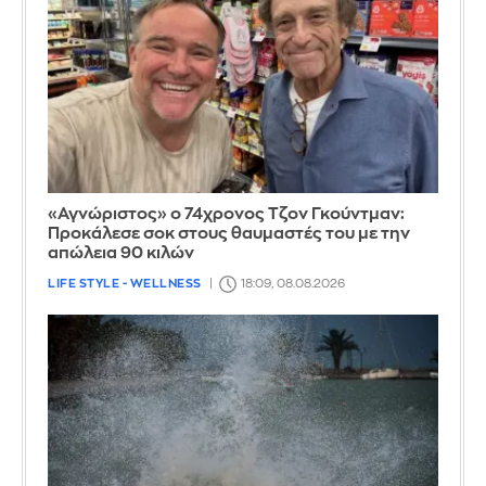
«Αγνώριστος» ο 74χρονος Τζον Γκούντμαν:
Προκάλεσε σοκ στους θαυμαστές του με την
απώλεια 90 κιλών
LIFE STYLE - WELLNESS
18:09, 08.08.2026