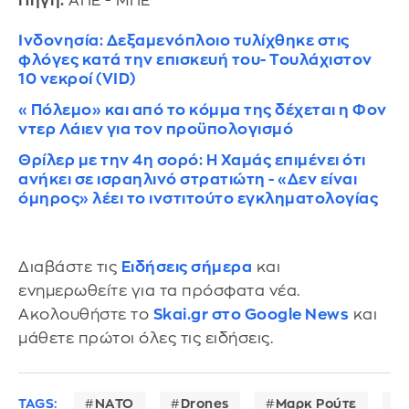
Πηγή:
ΑΠΕ - ΜΠΕ
Ινδονησία: Δεξαμενόπλοιο τυλίχθηκε στις
φλόγες κατά την επισκευή του- Τουλάχιστον
10 νεκροί (VID)
«Πόλεμο» και από το κόμμα της δέχεται η Φον
ντερ Λάιεν για τον προϋπολογισμό
Θρίλερ με την 4η σορό: Η Χαμάς επιμένει ότι
ανήκει σε ισραηλινό στρατιώτη - «Δεν είναι
όμηρος» λέει το ινστιτούτο εγκληματολογίας
Διαβάστε τις
Ειδήσεις σήμερα
και
ενημερωθείτε για τα πρόσφατα νέα.
Ακολουθήστε το
Skai.gr στο Google News
και
μάθετε πρώτοι όλες τις ειδήσεις.
TAGS:
NATO
Drones
Μαρκ Ρούτε