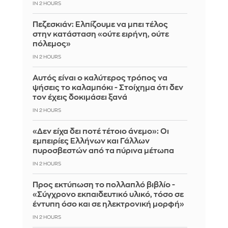
IN 2 HOURS
Πεζεσκιάν: Ελπίζουμε να μπει τέλος
στην κατάσταση «ούτε ειρήνη, ούτε
πόλεμος»
IN 2 HOURS
Αυτός είναι ο καλύτερος τρόπος να
ψήσεις το καλαμπόκι - Στοίχημα ότι δεν
τον έχεις δοκιμάσει ξανά
IN 2 HOURS
«Δεν είχα δει ποτέ τέτοιο άνεμο»: Οι
εμπειρίες Ελλήνων και Γάλλων
πυροσβεστών από τα πύρινα μέτωπα
IN 2 HOURS
Προς εκτύπωση το πολλαπλό βιβλίο -
«Σύγχρονο εκπαιδευτικό υλικό, τόσο σε
έντυπη όσο και σε ηλεκτρονική μορφή»
IN 2 HOURS