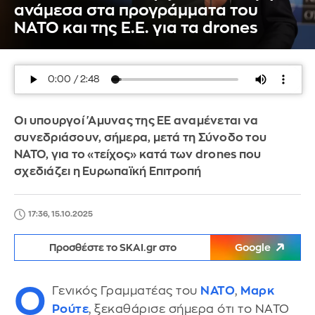
ανάμεσα στα προγράμματα του
ΝΑΤΟ και της Ε.Ε. για τα drones
Οι υπουργοί 'Αμυνας της ΕΕ αναμένεται να
συνεδριάσουν, σήμερα, μετά τη Σύνοδο του
ΝΑΤΟ, για το «τείχος» κατά των drones που
σχεδιάζει η Ευρωπαϊκή Επιτροπή
17:36, 15.10.2025
Προσθέστε το SKAI.gr στο
Google
Ο
Γενικός Γραμματέας του
ΝΑΤΟ
,
Μαρκ
Ρούτε
, ξεκαθάρισε σήμερα ότι το ΝΑΤΟ