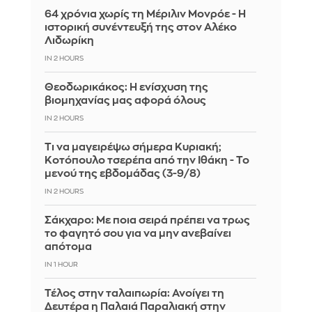
64 χρόνια χωρίς τη Μέριλιν Μονρόε - Η
ιστορική συνέντευξή της στον Αλέκο
Λιδωρίκη
IN 2 HOURS
Θεοδωρικάκος: Η ενίσχυση της
βιομηχανίας μας αφορά όλους
IN 2 HOURS
Τι να μαγειρέψω σήμερα Κυριακή;
Κοτόπουλο τσερέπα από την Ιθάκη - Το
μενού της εβδομάδας (3-9/8)
IN 2 HOURS
Σάκχαρο: Με ποια σειρά πρέπει να τρως
το φαγητό σου για να μην ανεβαίνει
απότομα
IN 1 HOUR
Τέλος στην ταλαιπωρία: Ανοίγει τη
Δευτέρα η Παλαιά Παραλιακή στην