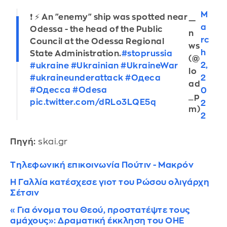
M
❗️ ⚡️ An "enemy" ship was spotted near
—
a
Odessa - the head of the Public
n
rc
Council at the Odessa Regional
ws
h
State Administration.
#stoprussia
(@
2,
#ukraine
#Ukrainian
#UkraineWar
lo
2
#ukraineunderattack
#Одеса
ad
#Одесса
#Odesa
0
_p
pic.twitter.com/dRLo3LQE5q
2
m)
2
Πηγή:
skai.gr
Τηλεφωνική επικοινωνία Πούτιν - Μακρόν
Η Γαλλία κατέσχεσε γιοτ του Ρώσου ολιγάρχη
Σέτσιν
«Για όνομα του Θεού, προστατέψτε τους
αμάχους»: Δραματική έκκληση του ΟΗΕ