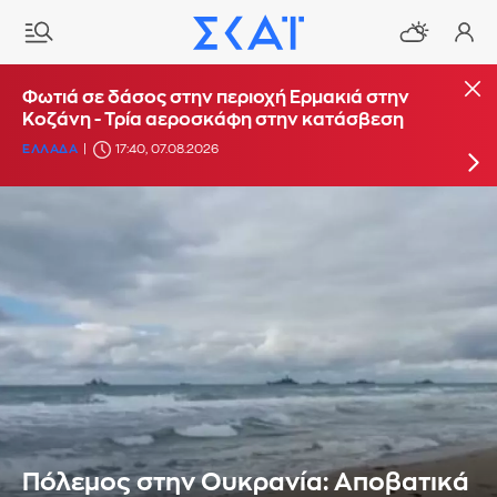
Φωτιά στο Στεφάνι Κορίνθου - Μήνυμα από το
Φωτιά σε δάσος στην περιοχή Ερμακιά στην
112 για ετοιμότητα
Κοζάνη - Τρία αεροσκάφη στην κατάσβεση
ΕΛΛΑΔΑ
ΕΛΛΑΔΑ
16:29, 07.08.2026
17:40, 07.08.2026
Πόλεμος στην Ουκρανία: Αποβατικά