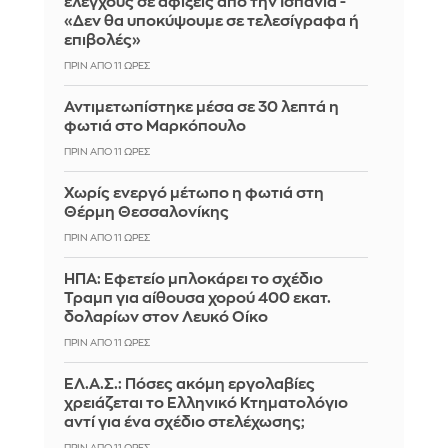
ελέγχους σε αφίξεις από την Ισπανία -
«Δεν θα υποκύψουμε σε τελεσίγραφα ή
επιβολές»
ΠΡΙΝ ΑΠΌ 11 ΏΡΕΣ
Αντιμετωπίστηκε μέσα σε 30 λεπτά η
φωτιά στο Μαρκόπουλο
ΠΡΙΝ ΑΠΌ 11 ΏΡΕΣ
Χωρίς ενεργό μέτωπο η φωτιά στη
Θέρμη Θεσσαλονίκης
ΠΡΙΝ ΑΠΌ 11 ΏΡΕΣ
ΗΠΑ: Εφετείο μπλοκάρει το σχέδιο
Τραμπ για αίθουσα χορού 400 εκατ.
δολαρίων στον Λευκό Οίκο
ΠΡΙΝ ΑΠΌ 11 ΏΡΕΣ
ΕΛ.Α.Σ.: Πόσες ακόμη εργολαβίες
χρειάζεται το Ελληνικό Κτηματολόγιο
αντί για ένα σχέδιο στελέχωσης;