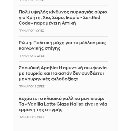
ΠΡΙΝ ΑΠΌ 11 ΏΡΕΣ
Πολύ υψηλός κίνδυνος πυρκαγιάς αύριο
για Κρήτη, Χίο, Σάμο, Ικαρία - Σε «Red
Code» παραμένει η Αττική
ΠΡΙΝ ΑΠΌ 11 ΏΡΕΣ
Ρώμη: Πολιτική μάχη για το μέλλον μιας
κοινωνικής στέγης
ΠΡΙΝ ΑΠΌ 12 ΏΡΕΣ
Σαουδική Αραβία: Η αμυντική συμφωνία
με Τουρκία και Πακιστάν δεν συνδέεται
με «πυρηνικές φιλοδοξίες»
ΠΡΙΝ ΑΠΌ 12 ΏΡΕΣ
Ξεχάστε το κλασικό γαλλικό μανικιούρ:
Τα «Vanilla Latte Glaze Nails» είναι η νέα
εμμονή της στιγμής
ΠΡΙΝ ΑΠΌ 12 ΏΡΕΣ