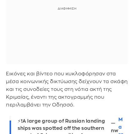
Εικόνες και βίντεο που κυκλοφόρησαν στα
μέσα κοινωνικής δικτύωσης δείχνουν τα σκάφη
και τις συνοδείες τους στη νότια ακτή της
Κριμαίας, έναντι της ακτογραμμής που
περιλαμβάνει την Οδησσό.
M
⚡️❗️A large group of Russian landing
—
a
ships was spotted off the southern
nw