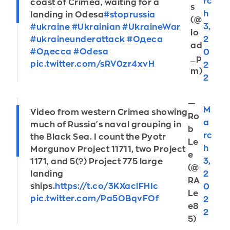
rc
coast of Crimea, waiting for a
s
h
landing in Odesa
#stoprussia
(@
3,
#ukraine
#Ukrainian
#UkraineWar
lo
2
#ukraineunderattack
#Одеса
ad
#Одесса
#Odesa
0
_p
pic.twitter.com/sRV0zr4xvH
2
m)
2
—
M
Video from western Crimea showing
Ro
a
much of Russia's naval grouping in
b
rc
the Black Sea. I count the Pyotr
Le
h
Morgunov Project 11711, two Project
e
3,
1171, and 5(?) Project 775 large
(@
2
landing
RA
ships.
https://t.co/3KXaclFHIc
0
Le
pic.twitter.com/Pa5OBqvFOf
2
e8
2
5)