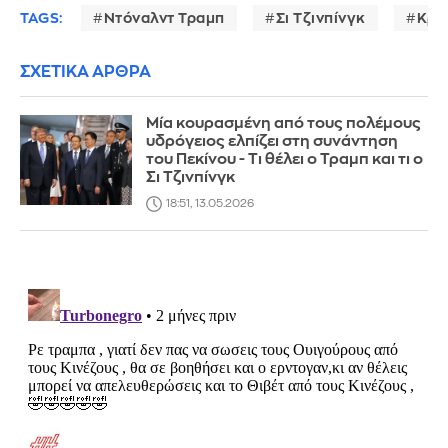
TAGS:
Ντόναλντ Τραμπ
Σι Τζινπίνγκ
Κρί
ΣΧΕΤΙΚΑ ΑΡΘΡΑ
Μία κουρασμένη από τους πολέμους
υδρόγειος ελπίζει στη συνάντηση
του Πεκίνου - Τι θέλει ο Τραμπ και τι ο
Σι Τζινπίνγκ
18:51, 13.05.2026