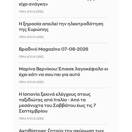
είχα ανάγκη»
ΠΡΙΝ ΑΠΌ 5 ΏΡΕΣ
Η ξηρασία απειλεί την ηλεκτροδότηση
της Ευρώπης
ΠΡΙΝ ΑΠΌ 6 ΏΡΕΣ
Βραδινό Magazino 07-08-2026
ΠΡΙΝ ΑΠΌ 6 ΏΡΕΣ
Μαρίνα Βερνίκου: Έπιασε λαγοκέφαλο κι
έχει κάτι να σου πει για αυτό
ΠΡΙΝ ΑΠΌ 6 ΏΡΕΣ
Η Ισπανία ξεκινά ελέγχους στους
ταξιδιώτες από Ιταλία - Από τα
μεσάνυχτα του Σαββάτου έως τις 7
Σεπτεμβρίου
ΠΡΙΝ ΑΠΌ 6 ΏΡΕΣ
Ακτιβίστριες ζητούν την ακύρωση των