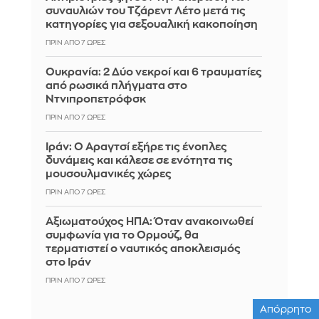
συναυλιών του Τζάρεντ Λέτο μετά τις
κατηγορίες για σεξουαλική κακοποίηση
ΠΡΙΝ ΑΠΌ 7 ΏΡΕΣ
Ουκρανία: 2 Δύο νεκροί και 6 τραυματίες
από ρωσικά πλήγματα στο
Ντνιπροπετρόφσκ
ΠΡΙΝ ΑΠΌ 7 ΏΡΕΣ
Ιράν: Ο Αραγτσί εξήρε τις ένοπλες
δυνάμεις και κάλεσε σε ενότητα τις
μουσουλμανικές χώρες
ΠΡΙΝ ΑΠΌ 7 ΏΡΕΣ
Αξιωματούχος ΗΠΑ: Όταν ανακοινωθεί
συμφωνία για το Ορμούζ, θα
τερματιστεί ο ναυτικός αποκλεισμός
στο Ιράν
ΠΡΙΝ ΑΠΌ 7 ΏΡΕΣ
Απόρρητο