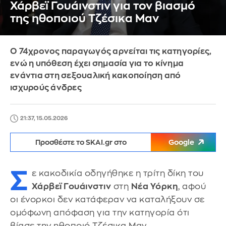
Χάρβεϊ Γουάινστιν για τον βιασμό
της ηθοποιού Τζέσικα Μαν
Ο 74χρονος παραγωγός αρνείται τις κατηγορίες,
ενώ η υπόθεση έχει σημασία για το κίνημα
ενάντια στη σεξουαλική κακοποίηση από
ισχυρούς άνδρες
21:37, 15.05.2026
Προσθέστε το SKAI.gr στο
Google
Σ
ε κακοδικία οδηγήθηκε η τρίτη δίκη του
Χάρβεϊ Γουάινστιν
στη
Νέα Υόρκη
, αφού
οι ένορκοι δεν κατάφεραν να καταλήξουν σε
ομόφωνη απόφαση για την κατηγορία ότι
βίασε την ηθοποιό Τζέσικα Μαν.