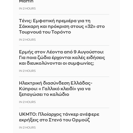
Marfin
IN 2 HOURS
Tένις: Εμφατική πρεμιέρα για τη
Σάκκαρη και πρόκριση στους «32» στο
Τουρνουά του Τορόντο
IN 2 HOURS
Ερμής στον Λέοντα από 9 Αυγούστου:
Για ποια ζώδια έρχονται καλές ειδήσεις
και διευκολύνονται οι συμφωνίες;
IN 2 HOURS
Ηλεκτρική διασύνδεση Ελλάδας-
Κύπρου: «Γαλλικό κλειδί» για να
ξεπαγώσει το καλώδιο
IN 2 HOURS
UKMTO: Πλοίαρχος τάνκερ ανέφερε
εκρήξεις στο Στενό του Ορμούζ
IN 2 HOURS