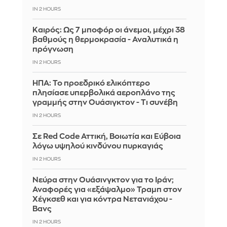
IN 2 HOURS
Καιρός: Ως 7 μποφόρ οι άνεμοι, μέχρι 38
βαθμούς η θερμοκρασία - Αναλυτικά η
πρόγνωση
IN 2 HOURS
ΗΠΑ: Το προεδρικό ελικόπτερο
πλησίασε υπερβολικά αεροπλάνο της
γραμμής στην Ουάσιγκτον - Τι συνέβη
IN 2 HOURS
Σε Red Code Αττική, Βοιωτία και Εύβοια
λόγω υψηλού κινδύνου πυρκαγιάς
IN 2 HOURS
Νεύρα στην Ουάσινγκτον για το Ιράν;
Αναφορές για «εξάψαλμο» Τραμπ στον
Χέγκσεθ και για κόντρα Νετανιάχου -
Βανς
IN 2 HOURS