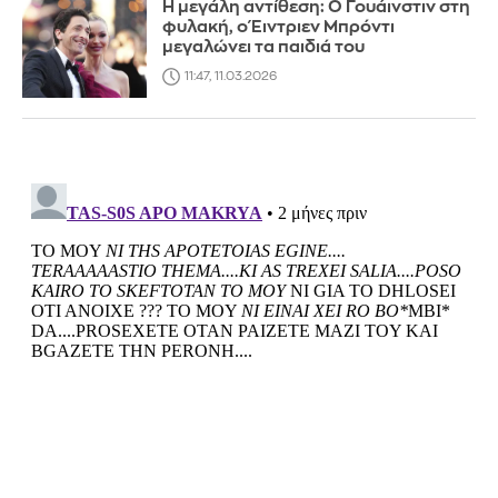
Η μεγάλη αντίθεση: Ο Γουάινστιν στη
φυλακή, ο Έιντριεν Μπρόντι
μεγαλώνει τα παιδιά του
11:47, 11.03.2026