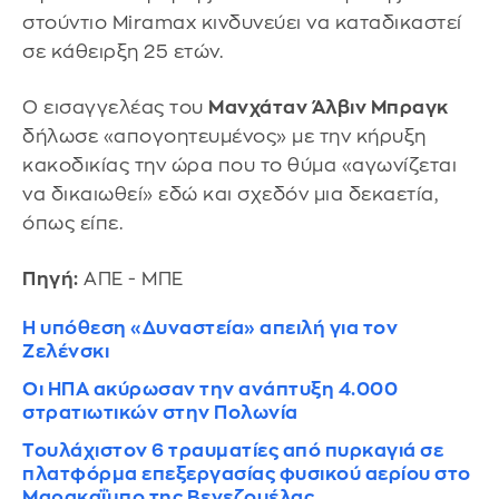
στούντιο Miramax κινδυνεύει να καταδικαστεί
σε κάθειρξη 25 ετών.
Ο εισαγγελέας του
Μανχάταν Άλβιν Μπραγκ
δήλωσε «απογοητευμένος» με την κήρυξη
κακοδικίας την ώρα που το θύμα «αγωνίζεται
να δικαιωθεί» εδώ και σχεδόν μια δεκαετία,
όπως είπε.
Πηγή:
ΑΠΕ - ΜΠΕ
Η υπόθεση «Δυναστεία» απειλή για τον
Ζελένσκι
Οι ΗΠΑ ακύρωσαν την ανάπτυξη 4.000
στρατιωτικών στην Πολωνία
Τουλάχιστον 6 τραυματίες από πυρκαγιά σε
πλατφόρμα επεξεργασίας φυσικού αερίου στο
Μαρακαΐμπο της Βενεζουέλας