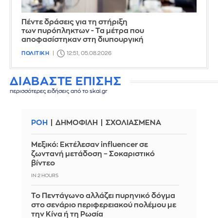
Πέντε δράσεις για τη στήριξη
των πυρόπληκτων - Τα μέτρα που
αποφασίστηκαν στη διυπουργική
ΠΟΛΙΤΙΚΗ
12:51, 05.08.2026
ΔΙΑΒΑΣΤΕ ΕΠΙΣΗΣ
περισσότερες ειδήσεις από το skai.gr
ΡΟΗ
ΔΗΜΟΦΙΛΗ
ΣΧΟΛΙΑΣΜΕΝΑ
Μεξικό: Εκτέλεσαν influencer σε
ζωντανή μετάδοση – Σοκαριστικό
βίντεο
IN 2 HOURS
Το Πεντάγωνο αλλάζει πυρηνικό δόγμα
στο σενάριο περιφερειακού πολέμου με
την Κίνα ή τη Ρωσία