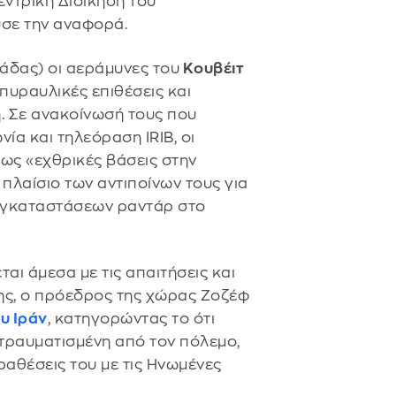
ντρική Διοίκηση του
σε την αναφορά.
άδας) οι αεράμυνες του
Κουβέιτ
πυραυλικές επιθέσεις και
. Σε ανακοίνωσή τους που
α και τηλεόραση IRIB, οι
ως «εχθρικές βάσεις στην
πλαίσιο των αντιποίνων τους για
εγκαταστάσεων ραντάρ στο
ται άμεσα με τις απαιτήσεις και
νης, ο πρόεδρος της χώρας Ζοζέφ
υ Ιράν
, κατηγορώντας το ότι
 τραυματισμένη από τον πόλεμο,
ραθέσεις του με τις Ηνωμένες