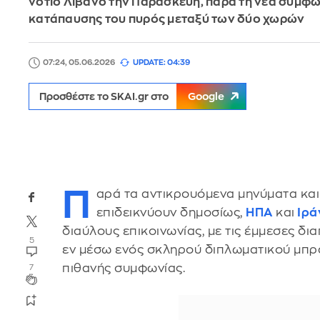
νότιο Λίβανο την Παρασκευή, παρά τη νέα συμφω
κατάπαυσης του πυρός μεταξύ των δύο χωρών
07:24, 05.06.2026
UPDATE: 04:39
Προσθέστε το SKAI.gr στο
Google
Π
αρά τα αντικρουόμενα μηνύματα και
επιδεικνύουν δημοσίως,
ΗΠΑ
και
Ιρά
διαύλους επικοινωνίας, με τις έμμεσες δι
5
εν μέσω ενός σκληρού διπλωματικού μπρα
πιθανής συμφωνίας.
7