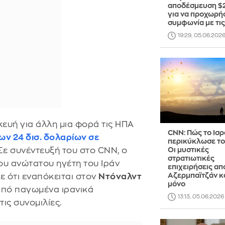
αποδέσμευση $2
για να προχωρήσ
συμφωνία με τι
19:29, 05.06.202
ευή για άλλη μια φορά τις ΗΠΑ
CNN: Πώς το Ισ
ων 24 δισ. δολαρίων σε
περικύκλωσε το 
 Σε συνέντευξή του στο CNN, ο
Οι μυστικές
στρατιωτικές
ου ανώτατου ηγέτη του Ιράν
επιχειρήσεις απ
Αζερμπαϊτζάν κα
ε ότι εναπόκειται στον
Ντόναλντ
μόνο
από παγωμένα ιρανικά
13:13, 05.06.2026
ις συνομιλίες.