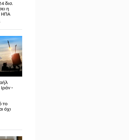
4 δισ.
ει η
ς ΗΠΑ
6
ραήλ
Ιράν -
ό το
ι όχι