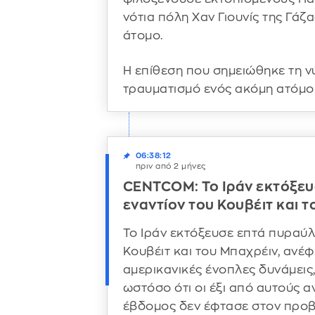
νότια πόλη Χαν Γιουνίς της Γάζ
άτομο.
Η επίθεση που σημειώθηκε τη 
τραυματισμό ενός ακόμη ατόμο
06:38:12
πριν από 2 μήνες
CENTCOM: Το Ιράν εκτόξευ
εναντίον του Κουβέιτ και 
Το Ιράν εκτόξευσε επτά πυραύλ
Κουβέιτ και του Μπαχρέιν, ανέ
αμερικανικές ένοπλες δυνάμεις
ωστόσο ότι οι έξι από αυτούς α
έβδομος δεν έφτασε στον προ