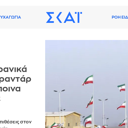
ΥΧΑΓΩΓΙΑ
ΡΟΗ ΕΙ
ρανικά
 ραντάρ
ποινα
ε
πιθέσεις στον