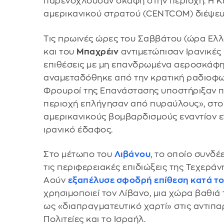
παρενοχλούσαν σκάφη στην περιοχή. Η Κε
αμερικανικού στρατού (CENTCOM) διέψευ
Τις πρωινές ώρες του Σαββάτου (ώρα Ελλ
και του
Μπαχρέιν
αντιμετώπισαν Ιρανικές 
επιθέσεις με μη επανδρωμένα αεροσκάφη
αναμεταδόθηκε από την κρατική ραδιοφωνί
Φρουροί της Επανάστασης υποστήριξαν π
περιοχή επλήγησαν από πυραύλους», στο 
αμερικανικούς βομβαρδισμούς εναντίον 
ιρανικό έδαφος.
Στο μέτωπο του
Λιβάνου
, το οποίο συνδέε
τις περιφερειακές επιδιώξεις της Τεχερά
Αούν
εξαπέλυσε σφοδρή επίθεση κατά το
χρησιμοποιεί τον Λίβανο, μια χώρα βαθιά
ως «διαπραγματευτικό χαρτί» στις αντιπα
Πολιτείες και το Ισραήλ.