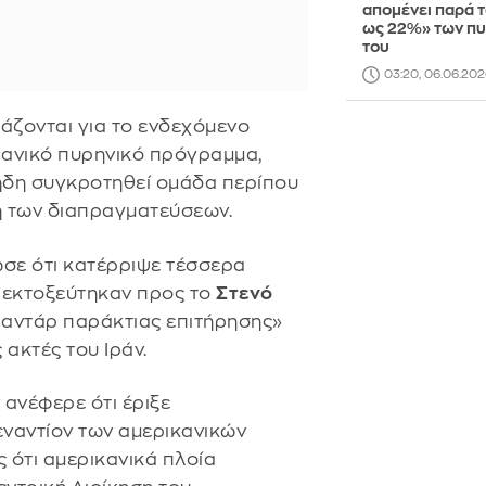
απομένει παρά τ
ως 22%» των π
του
03:20, 06.06.202
μάζονται για το ενδεχόμενο
ιρανικό πυρηνικό πρόγραμμα,
ήδη συγκροτηθεί ομάδα περίπου
η των διαπραγματεύσεων.
σε ότι κατέρριψε τέσσερα
 εκτοξεύτηκαν προς το
Στενό
 ραντάρ παράκτιας επιτήρησης»
ς ακτές του Ιράν.
 ανέφερε ότι έριξε
ναντίον των αμερικανικών
 ότι αμερικανικά πλοία