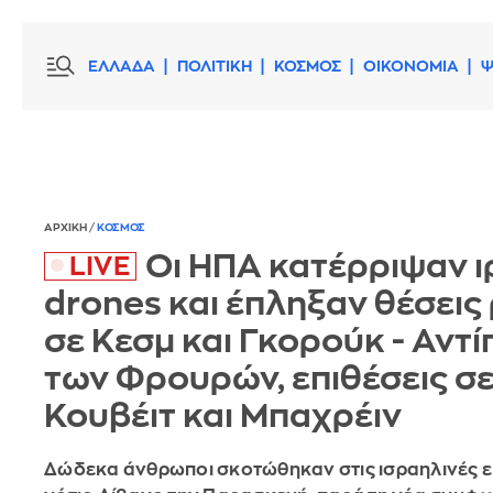
ΕΛΛΑΔΑ
ΠΟΛΙΤΙΚΗ
ΚΟΣΜΟΣ
ΟΙΚΟΝΟΜΙΑ
Ψ
ΑΡΧΙΚΗ
/
ΚΟΣΜΟΣ
Οι ΗΠΑ κατέρριψαν ι
drones και έπληξαν θέσεις
σε Κεσμ και Γκορούκ - Αντί
των Φρουρών, επιθέσεις σ
Κουβέιτ και Μπαχρέιν
Δώδεκα άνθρωποι σκοτώθηκαν στις ισραηλινές ε