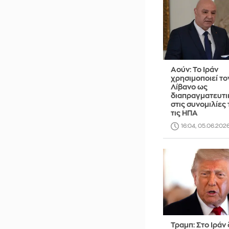
Αούν: Το Ιράν
χρησιμοποιεί το
Λίβανο ως
διαπραγματευτι
στις συνομιλίες 
τις ΗΠΑ
16:04, 05.06.202
Τραμπ: Στο Ιράν