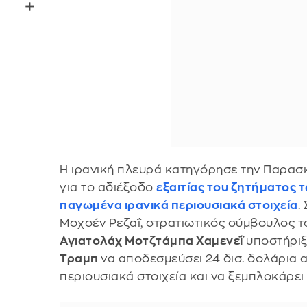
Η ιρανική πλευρά κατηγόρησε την Παρασκ
για το αδιέξοδο
εξαιτίας του ζητήματος τ
παγωμένα ιρανικά περιουσιακά στοιχεία
.
Μοχσέν Ρεζαΐ, στρατιωτικός σύμβουλος τ
Αγιατολάχ Μοτζτάμπα Χαμενεΐ
υποστήριξ
Τραμπ
να αποδεσμεύσει 24 δισ. δολάρια 
περιουσιακά στοιχεία και να ξεμπλοκάρει τ