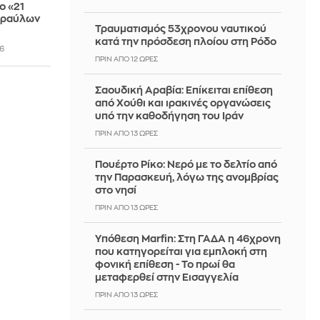
ο «21
υραύλων
Τραυματισμός 53χρονου ναυτικού
κατά την πρόσδεση πλοίου στη Ρόδο
6
ΠΡΙΝ ΑΠΌ 12 ΏΡΕΣ
Σαουδική Αραβία: Επίκειται επίθεση
από Χούθι και ιρακινές οργανώσεις
υπό την καθοδήγηση του Ιράν
ΠΡΙΝ ΑΠΌ 13 ΏΡΕΣ
Πουέρτο Ρίκο: Νερό με το δελτίο από
την Παρασκευή, λόγω της ανομβρίας
στο νησί
ΠΡΙΝ ΑΠΌ 13 ΏΡΕΣ
Υπόθεση Marfin: Στη ΓΑΔΑ η 46χρονη
που κατηγορείται για εμπλοκή στη
φονική επίθεση - Το πρωί θα
μεταφερθεί στην Εισαγγελία
ΠΡΙΝ ΑΠΌ 13 ΏΡΕΣ