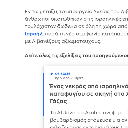
Εν τω μεταξύ, το υπουργείο Υγείας του Λ
άνθρωποι σκοτώθηκαν στις ισραηλινές επ
τουλάχιστον δώδεκα σε όλη τη χώρα από
Ισραήλ
, παρά τη νέα συμφωνία κατάπαυ
με Λιβανέζους αξιωματούχους.
Δείτε όλες τις εξελίξεις του προηγούμε
06:50:36
πριν από 2 μήνες
Ένας νεκρός από ισραηλιν
καταφυγίου σε σκηνή στο Χ
Γάζας
Το Al Jazeera Arabic ανέφερε ό
βομβαρδισμός στόχευσε μια σκ
φιλοξενούσε εκτοπισμένους Παλ