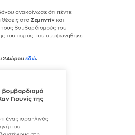
ιβάνου ανακοίνωσε ότι πέντε
ιθέσεις στο
Ζεμπντίν
και
 τους βομβαρδισμούς του
σης του πυρός που συμφωνήθηκε
νου 24ώρου
εδώ
.
ό βομβαρδισμό
αν Γιουνίς της
τι ένας ισραηλινός
ηνή που
αιστίνιους στη