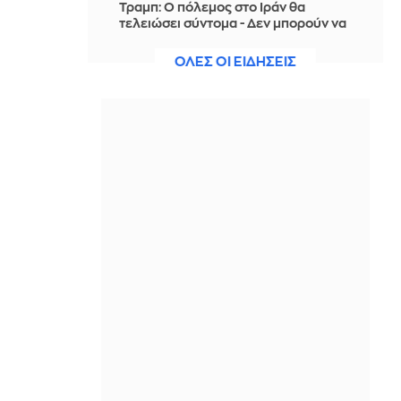
Τραμπ: Ο πόλεμος στο Ιράν θα
τελειώσει σύντομα - Δεν μπορούν να
συνεχίσουν για πολύ ακόμη
ΟΛΕΣ ΟΙ ΕΙΔΗΣΕΙΣ
ΠΡΙΝ ΑΠΌ 13 ΏΡΕΣ
Θαλάσσια ρύπανση στη Δραπετσώνα
– Συνελήφθη ο πλοίαρχος
δεξαμενόπλοιου
ΠΡΙΝ ΑΠΌ 13 ΏΡΕΣ
Διάσωση 30χρονης μετά από πτώση
από την υψηλή γέφυρα της Χαλκίδας
ΠΡΙΝ ΑΠΌ 13 ΏΡΕΣ
Οι τιμές της βενζίνης αυξήθηκαν
εξαιτίας του πολέμου του Τραμπ στο
Ιράν, και όχι λόγω της απληστίας των
πετρελαϊκών εταιρειών
ΠΡΙΝ ΑΠΌ 13 ΏΡΕΣ
Η SpaceX θα κατασκευάσει
σταθμούς παραγωγής ηλεκτρικής