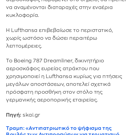
να αναμένονται διαταραχές στην εναέρια
κυκλοφορία.
Η Lufthansa επιβεβαίωσε το περιστατικό,
χωρίς ωστόσο να δώσει περαιτέρω
λεπτομέρειες.
Το Boeing 787 Dreamliner, δικινητήριο
αεροσκάφος ευρείας ατράκτου που
χρησιμοποιεί η Lufthansa κυρίως για πτήσεις
μεγάλων αποστάσεων, αποτελεί σχετικά
πρόσφατη προσθήκη στον στόλο της
γερμανικής αεροπορικής εταιρείας.
Πηγή:
skai.gr
Τραμπ: «Αντιπατριωτικό το ψήφισμα της
Βουλής των Αντιπροσώπων για τερματισμό