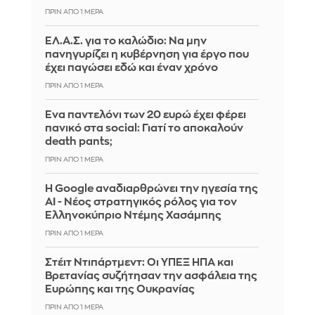
ΠΡΙΝ ΑΠΌ 1 ΜΈΡΑ
ΕΛ.Α.Σ. για το καλώδιο: Να μην
πανηγυρίζει η κυβέρνηση για έργο που
έχει παγώσει εδώ και έναν χρόνο
ΠΡΙΝ ΑΠΌ 1 ΜΈΡΑ
Ένα παντελόνι των 20 ευρώ έχει φέρει
πανικό στα social: Γιατί το αποκαλούν
death pants;
ΠΡΙΝ ΑΠΌ 1 ΜΈΡΑ
Η Google αναδιαρθρώνει την ηγεσία της
AI - Νέος στρατηγικός ρόλος για τον
Ελληνοκύπριο Ντέμης Χασάμπης
ΠΡΙΝ ΑΠΌ 1 ΜΈΡΑ
Στέιτ Ντιπάρτμεντ: Οι ΥΠΕΞ ΗΠΑ και
Βρετανίας συζήτησαν την ασφάλεια της
Ευρώπης και της Ουκρανίας
ΠΡΙΝ ΑΠΌ 1 ΜΈΡΑ