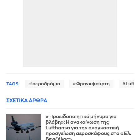
TAGS:
αεροδρόμιο
Φρανκφούρτη
Lufth
ΣΧΕΤΙΚΑ ΑΡΘΡΑ
«Προειδοποιητικό μήνυμα για
βλάβη»: Η ανακοίνωση της
Lufthansa για την αναγκαστική
προσγείωση αεροσκάφους στο «Ελ.
Βενιζέλος»