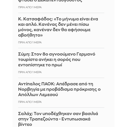
φτάσει ο Δεκαπενταύγουστος
ΠΡΙΝ ΑΠΌ 1 ΜΈΡΑ
Κ. Κατσαφάδος: «Το μήνυμα είναι ένα
και απλό. Κανένας δεν μένει πίσω
μόνος, κανέναν δεν θα αφήσουμε
αβοήθητο»
ΠΡΙΝ ΑΠΌ 1 ΜΈΡΑ
Σύμη: Στον 8ο αγνοούμενο Γερμανό
τουρίστα ανήκει η σορός που
εντοπίστηκε το πρωί
ΠΡΙΝ ΑΠΌ 1 ΜΈΡΑ
Αντίπαλος ΠΑΟΚ: Απέδρασε από τη
Νορβηγία με προβάδισμα πρόκρισης ο
Απόλλων Λεμεσού
ΠΡΙΝ ΑΠΌ 1 ΜΈΡΑ
Σαλάχ: Τον υποδέχθηκαν σαν βασιλιά
στην Τραπεζούντα - Εντυπωσιακά
βίντεο