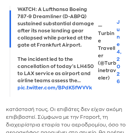
WATCH: A Lufthansa Boeing
787-9 Dreamliner (D-ABPQ)
J
sustained substantial damage
—
u
after its nose landing gear
Turbin
n
collapsed while parked at the
e
e
gate at Frankfurt Airport.
Travell
4,
er
2
The incident led to the
(@Turb
cancellation of today's LH450
0
inetrav
to LAX service as airport and
2
eler)
airline teams assess the…
6
pic.twitter.com/BPdK5fWVVk
κατάστασή τους. Οι επιβάτες δεν είχαν ακόμη
επιβιβαστεί. Σύμφωνα με την Fraport, τη
διαχειρίστρια εταιρία του αεροδρομίου, όσο το
αεροσκάφος παραμένει στο σημείο, θα πρέπει