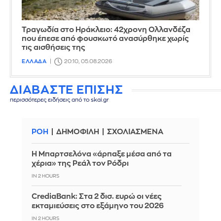
Τραγωδία στο Ηράκλειο: 42χρονη Ολλανδέζα
που έπεσε από φουσκωτό ανασύρθηκε χωρίς
τις αισθήσεις της
ΕΛΛΑΔΑ
20:10, 05.08.2026
ΔΙΑΒΑΣΤΕ ΕΠΙΣΗΣ
περισσότερες ειδήσεις από το skai.gr
ΡΟΗ
ΔΗΜΟΦΙΛΗ
ΣΧΟΛΙΑΣΜΕΝΑ
Η Μπαρτσελόνα «άρπαξε μέσα από τα
χέρια» της Ρεάλ τον Ρόδρι
IN 2 HOURS
CrediaBank: Στα 2 δισ. ευρώ οι νέες
εκταμιεύσεις στο εξάμηνο του 2026
IN 2 HOURS