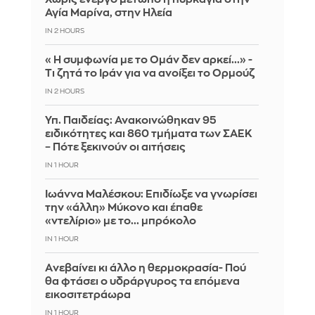
Αγία Μαρίνα, στην Ηλεία
IN 2 HOURS
«Η συμφωνία με το Ομάν δεν αρκεί...» -
Τι ζητά το Ιράν για να ανοίξει το Ορμούζ
IN 2 HOURS
Υπ. Παιδείας: Ανακοινώθηκαν 95
ειδικότητες και 860 τμήματα των ΣΑΕΚ
– Πότε ξεκινούν οι αιτήσεις
IN 1 HOUR
Ιωάννα Μαλέσκου: Επιδίωξε να γνωρίσει
την «άλλη» Μύκονο και έπαθε
«ντελίριο» με το... μπρόκολο
IN 1 HOUR
Aνεβαίνει κι άλλο η θερμοκρασία- Πού
θα φτάσει ο υδράργυρος τα επόμενα
εικοσιτετράωρα
IN 1 HOUR