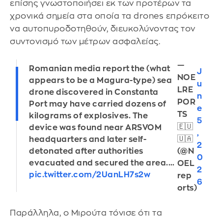
επίσης γνωστοποιήσει εκ των προτέρων τα
χρονικά σημεία στα οποία τα drones επρόκειτο
να αυτοπυροδοτηθούν, διευκολύνοντας τον
συντονισμό των μέτρων ασφαλείας.
—
Romanian media report the (what
J
NOE
appears to be a Magura-type) sea
u
LRE
drone discovered in Constanta
n
POR
Port may have carried dozens of
e
TS
kilograms of explosives. The
5
🇪🇺
device was found near ARSVOM
,
🇺🇦
headquarters and later self-
2
detonated after authorities
(@N
0
evacuated and secured the area.…
OEL
2
pic.twitter.com/2UanLH7s2w
rep
6
orts)
Παράλληλα, ο Μιρούτα τόνισε ότι τα