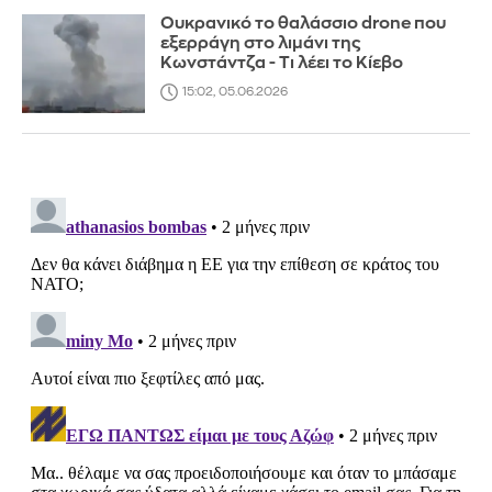
Ουκρανικό το θαλάσσιο drone που
εξερράγη στο λιμάνι της
Κωνστάντζα - Τι λέει το Κίεβο
15:02, 05.06.2026