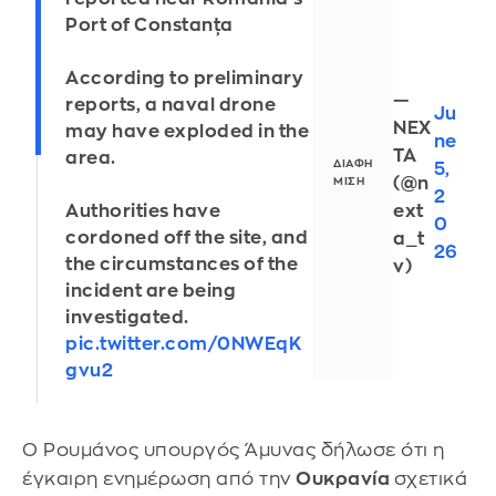
Port of Constanța
According to preliminary
—
reports, a naval drone
Ju
NEX
may have exploded in the
ne
TA
area.
5,
(@n
2
ext
Authorities have
0
cordoned off the site, and
a_t
26
the circumstances of the
v)
incident are being
investigated.
pic.twitter.com/0NWEqK
gvu2
Ο Ρουμάνος υπουργός Άμυνας δήλωσε ότι η
έγκαιρη ενημέρωση από την
Ουκρανία
σχετικά