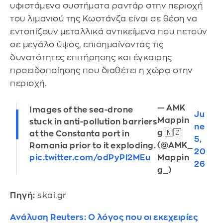
υφιστάμενα συστήματα ραντάρ στην περιοχή
του λιμανιού της Κωστάνζα είναι σε θέση να
εντοπίζουν μεταλλικά αντικείμενα που πετούν
σε μεγάλο ύψος, επισημαίνοντας τις
δυνατότητες επιτήρησης και έγκαιρης
προειδοποίησης που διαθέτει η χώρα στην
περιοχή.
— AMK
Images of the sea-drone
Ju
Mappin
stuck in anti-pollution barriers
ne
g 🇳🇿
at the Constanta port in
5,
(@AMK_
Romania prior to it exploding.
20
pic.twitter.com/odPyPl2MEu
Mappin
26
g_)
Πηγή:
skai.gr
Ανάλυση Reuters: Ο λόγος που οι εκεχειρίες