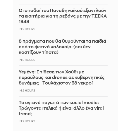
Οι οπαδοί του Παναθηναϊκού εξαντλούν
τα εισιτήρια για τη ρεβάνς με την ΤΣΣΚΑ
1948
IN 2 HOURS
8 πράγματα που θα θυμούνται τα παιδιά
από το φετινό καλοκαίρι (και δεν
κοστίζουν τίποτα)
IN 2 HOURS
Υεμένη: Επίθεση των Χούθι με
πυραύλους και drones σε κυβερνητικές
δυνάμεις - Τουλάχιστον 38 νεκροί
IN 2 HOURS
Τα υγιεινά παγωτά των social media:
Τρώγονται τελικά ή είναι άλλο ένα viral
trend;
IN 2 HOURS