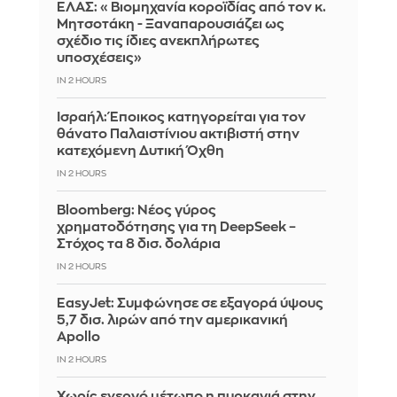
ΕΛΑΣ: «Βιομηχανία κοροϊδίας από τον κ.
Μητσοτάκη - Ξαναπαρουσιάζει ως
σχέδιο τις ίδιες ανεκπλήρωτες
υποσχέσεις»
IN 2 HOURS
Ισραήλ: Έποικος κατηγορείται για τον
θάνατο Παλαιστίνιου ακτιβιστή στην
κατεχόμενη Δυτική Όχθη
IN 2 HOURS
Bloomberg: Νέος γύρος
χρηματοδότησης για τη DeepSeek –
Στόχος τα 8 δισ. δολάρια
IN 2 HOURS
EasyJet: Συμφώνησε σε εξαγορά ύψους
5,7 δισ. λιρών από την αμερικανική
Apollo
IN 2 HOURS
Χωρίς ενεργό μέτωπο η πυρκαγιά στην