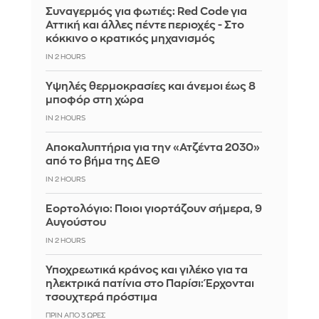
Συναγερμός για φωτιές: Red Code για
Αττική και άλλες πέντε περιοχές - Στο
κόκκινο ο κρατικός μηχανισμός
IN 2 HOURS
Υψηλές θερμοκρασίες και άνεμοι έως 8
μποφόρ στη χώρα
IN 2 HOURS
Αποκαλυπτήρια για την «Ατζέντα 2030»
από το βήμα της ΔΕΘ
IN 2 HOURS
Εορτολόγιο: Ποιοι γιορτάζουν σήμερα, 9
Αυγούστου
IN 2 HOURS
Υποχρεωτικά κράνος και γιλέκο για τα
ηλεκτρικά πατίνια στο Παρίσι: Έρχονται
τσουχτερά πρόστιμα
ΠΡΙΝ ΑΠΌ 3 ΏΡΕΣ