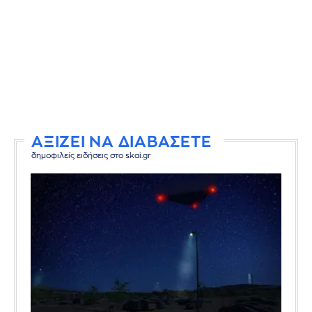
ΑΞΙΖΕΙ ΝΑ ΔΙΑΒΑΣΕΤΕ
δημοφιλείς ειδήσεις στο skai.gr