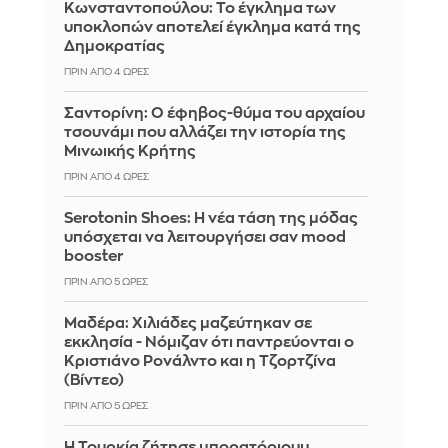
Κωνσταντοπούλου: Το έγκλημα των
υποκλοπών αποτελεί έγκλημα κατά της
Δημοκρατίας
ΠΡΙΝ ΑΠΌ 4 ΏΡΕΣ
Σαντορίνη: Ο έφηβος-θύμα του αρχαίου
τσουνάμι που αλλάζει την ιστορία της
Μινωικής Κρήτης
ΠΡΙΝ ΑΠΌ 4 ΏΡΕΣ
Serotonin Shoes: Η νέα τάση της μόδας
υπόσχεται να λειτουργήσει σαν mood
booster
ΠΡΙΝ ΑΠΌ 5 ΏΡΕΣ
Μαδέρα: Χιλιάδες μαζεύτηκαν σε
εκκλησία - Νόμιζαν ότι παντρεύονται ο
Κριστιάνο Ρονάλντο και η Τζορτζίνα
(Βίντεο)
ΠΡΙΝ ΑΠΌ 5 ΏΡΕΣ
Η Τουρκία ζήτησε μπορατόριουμ