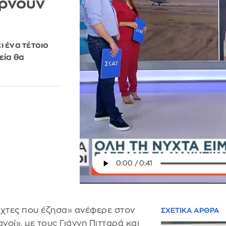
ερνούν
ι ένα τέτοιο
εία θα
νύχτες που έζησα» ανέφερε στον
ΣΧΕΤΙΚΑ ΑΡΘΡΑ
νοί», με τους Γιάννη Πιτταρά και