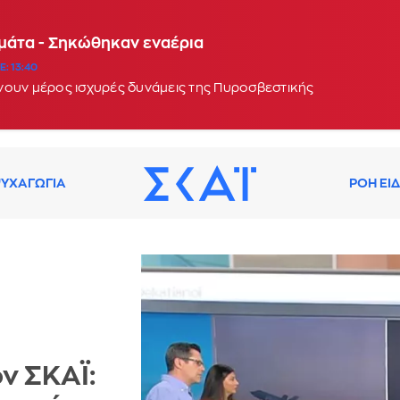
αμάτα - Σηκώθηκαν εναέρια
: 13:40
νουν μέρος ισχυρές δυνάμεις της Πυροσβεστικής
ΥΧΑΓΩΓΙΑ
ΡΟΗ ΕΙ
ν ΣΚΑΪ: