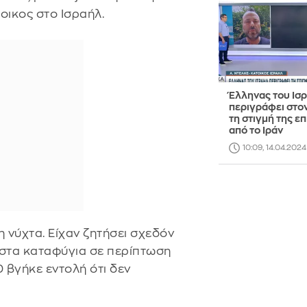
τοικος στο Ισραήλ.
Έλληνας του Ισ
περιγράφει στο
τη στιγμή της ε
από το Ιράν
10:09, 14.04.2024
 νύχτα. Είχαν ζητήσει σχεδόν
ε στα καταφύγια σε περίπτωση
 βγήκε εντολή ότι δεν