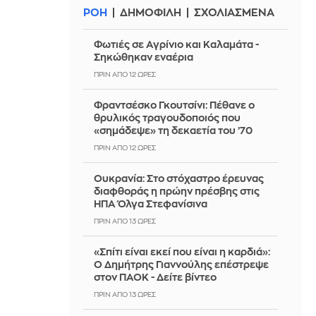
ΡΟΗ
ΔΗΜΟΦΙΛΗ
ΣΧΟΛΙΑΣΜΕΝΑ
Φωτιές σε Αγρίνιο και Καλαμάτα -
Σηκώθηκαν εναέρια
ΠΡΙΝ ΑΠΌ 12 ΏΡΕΣ
Φραντσέσκο Γκουτσίνι: Πέθανε ο
θρυλικός τραγουδοποιός που
«σημάδεψε» τη δεκαετία του ’70
ΠΡΙΝ ΑΠΌ 12 ΏΡΕΣ
Ουκρανία: Στο στόχαστρο έρευνας
διαφθοράς η πρώην πρέσβης στις
ΗΠΑ Όλγα Στεφανίσινα
ΠΡΙΝ ΑΠΌ 13 ΏΡΕΣ
«Σπίτι είναι εκεί που είναι η καρδιά»:
Ο Δημήτρης Γιαννούλης επέστρεψε
στον ΠΑΟΚ - Δείτε βίντεο
ΠΡΙΝ ΑΠΌ 13 ΏΡΕΣ