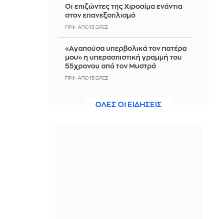
Οι επιζώντες της Χιροσίμα ενάντια
στον επανεξοπλισμό
ΠΡΙΝ ΑΠΌ 13 ΏΡΕΣ
«Αγαπούσα υπερβολικά τον πατέρα
μου» η υπερασπιστική γραμμή του
55χρονου από τον Μυστρά
ΠΡΙΝ ΑΠΌ 13 ΏΡΕΣ
Άγκυρα: Θεού θέλοντος, συμφωνία
ΟΛΕΣ ΟΙ ΕΙΔΗΣΕΙΣ
για το Στενό εντός της ημέρας -
Επίθεση στο Ισραήλ
ΠΡΙΝ ΑΠΌ 13 ΏΡΕΣ
Λάκης Χαλκιάς: Mοιρολόγια και
κλαρίνα στο τελευταίο αντίο -
Συντετριμμένη η οικογένειά του
(Φωτογραφίες, βίντεο)
ΠΡΙΝ ΑΠΌ 13 ΏΡΕΣ
Κατσαφάδος για αποζημιώσεις
πυρόπληκτων: Έως 1.000 ευρώ ανά