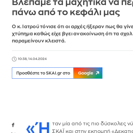
Βλέπαμε τα μαχητικά να π
πάνω από το κεφάλι μας
Ο κ. Ιατρού τόνισε ότι οι αρχές ήξεραν πως θα γίνε
χτύπημα καθώς είχε βγει ανακοίνωση ότι τα σχολ
παραμείνουν κλειστά.
10:38, 14.04.2024
Προσθέστε το SKAI.gr στο
Google
«Ή
ταν μία από τις πιο δύσκολες 
ΣΚΑΪ και στην εκπομπή «Δεκατια