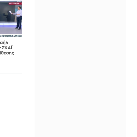
ραήλ
ν ΣΚΑΪ
πίθεσης