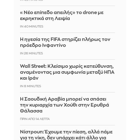
«Νέο επίπεδο απειλής» το drone με
εκρηκτικά στη Λειψία
IN 40 MINUTES
Η ηγεσία της FIFA στηρίζει πλήρως τον
πρόεδρο Ινφαντίνο
IN 26 MINUTES
Wall Street: Κλείσιμο χωρίς κατεύθυνση,
αναμένοντας μια συμφωνία μεταξύ ΗΠΑ
και Ιράν
IN 8 MINUTES
Η Σαουδική Αραβία μπορεί να σπάσει
την κυριαρχία των Χούθι στην Ερυθρά
Θάλασσα
ΠΡΙΝ ΑΠΌ 14 ΛΕΠΤΆ
Νίστρουπ: Έχουμε την πίεση, αλλά πάμε
για τη νίκη, δεν υπάρχει κάτι άλλο για