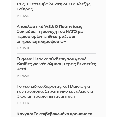
Στις 9 Σεπτεμβρίου στη ΔΕΘ ο Αλέξης
Τσίπρας
IN 1 HOUR
Αποκλειστικό WSJ: Ο Πούτιν ίσως
δοκιμάσει τη συνοχή του ΝΑΤΟ με
περιορισμένη επίθεση, λένε οι
υπηρεσίες πληροφοριών
IN 1 HOUR
Fugees: Η επανασύνδεση που γεννά
ελπίδες για νέο άλμπουμ τρεις δεκαετίες
μετά
IN 1 HOUR
Το νέο Ειδικό Χωροταξικό Πλαίσιο για
τον τουρισμό: Στρατηγικό εργαλείο για
βιώσιμη τουριστική ανάπτυξη
IN 1 HOUR
Κονγκό: Τα επιβεβαιωμένα κρούσματα