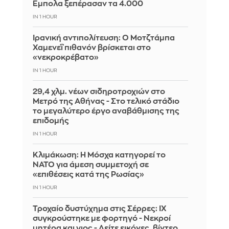
Έμπολα ξεπέρασαν τα 4.000
IN 1 HOUR
Ιρανική αντιπολίτευση: Ο Μοτζτάμπα
Χαμενεΐ πιθανόν βρίσκεται στο
«νεκροκρέβατο»
IN 1 HOUR
29,4 χλμ. νέων σιδηροτροχιών στο
Μετρό της Αθήνας - Στο τελικό στάδιο
το μεγαλύτερο έργο αναβάθμισης της
επιδομής
IN 1 HOUR
Κλιμάκωση: Η Μόσχα κατηγορεί το
ΝΑΤΟ για άμεση συμμετοχή σε
«επιθέσεις κατά της Ρωσίας»
IN 1 HOUR
Τροχαίο δυστύχημα στις Σέρρες: ΙΧ
συγκρούστηκε με φορτηγό - Νεκροί
μητέρα και γιος - Δείτε εικόνες, βίντεο