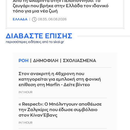
Από τη Φλόριντα στην Πελοπόννησο: Το
ζευγάρι που βρήκε στην Ελλάδα τον ιδανικό
τόπο για μια νέα ζωή
ΕΛΛΑΔΑ
08:35, 06.08.2026
ΔΙΑΒΑΣΤΕ ΕΠΙΣΗΣ
περισσότερες ειδήσεις από το skai.gr
ΡΟΗ
ΔΗΜΟΦΙΛΗ
ΣΧΟΛΙΑΣΜΕΝΑ
Στον ανακριτή η 46χρονη που
κατηγορείται για εμπλοκή στη φονική
επίθεση στη Marfin - Δείτε βίντεο
IN 1 HOUR
«Respect»: Ο Μπόλντγουιν αποθέωσε
την Ζαλγκίρις που έδωσε συμβόλαιο
στον Κίναν Έβανς
IN 1 HOUR