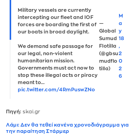
Military vessels are currently
M
intercepting our fleet and IOF
—
a
forces are boarding the first of
Global
y
our boats in broad daylight.
Sumud
18
Flotilla
,
We demand safe passage for
(@gbsu
2
our legal, non-violent
humanitarian mission.
mudflo
0
Governments must act now to
tilla)
2
stop these illegal acts or piracy
6
meant to…
pic.twitter.com/4RmPuswZNo
Πηγή:
skai.gr
Λάμι: Δεν θα τεθεί κανένα χρονοδιάγραμμα για
την παραίτηση Στάρμερ