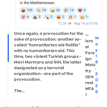
Once again, a provocation for the
—
M
sake of provocation: another so-
Isra
a
called “humanitarian aid flotilla”
el
y
with no humanitarian aid. This
Fore
1
time, two violent Turkish groups -
ign
8
Mavi Marmara and IHH, the latter
Minis
,
designated as a terrorist
try
organization - are part of the
2
(@Is
provocation.
0
rael
2
MFA
The…
6
)