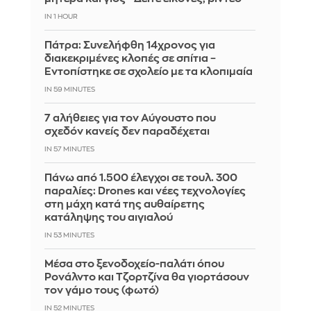
IN 1 HOUR
Πάτρα: Συνελήφθη 14χρονος για
διακεκριμένες κλοπές σε σπίτια –
Εντοπίστηκε σε σχολείο με τα κλοπιμαία
IN 59 MINUTES
7 αλήθειες για τον Αύγουστο που
σχεδόν κανείς δεν παραδέχεται
IN 57 MINUTES
Πάνω από 1.500 έλεγχοι σε τουλ. 300
παραλίες: Drones και νέες τεχνολογίες
στη μάχη κατά της αυθαίρετης
κατάληψης του αιγιαλού
IN 53 MINUTES
Μέσα στο ξενοδοχείο-παλάτι όπου
Ρονάλντο και Τζορτζίνα θα γιορτάσουν
τον γάμο τους (φωτό)
IN 52 MINUTES