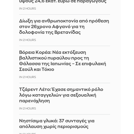
ύψους 24,6 εκατ. ευρώ σε παραγωγούς
IN 2 HOURS
Δίωξη για ανθρωποκτονία από πρόθεση
στον 26χρονο Αφγανό για τη
δολοφονία της Βρετανίδας
IN 2 HOURS
Βόρεια Κορέα: Νέα εκτόξευση
βαλλιστικού πυραύλου προς τη
Θάλασσα της Ιαπωνίας – Σε επιφυλακή
Σεούλ και Τόκιο
IN 2 HOURS
Τζάρεντ Λέτο: Έχασε σημαντικό ρόλο
λόγω καταγγελιών για σεξουαλική
παρενόχληση
IN 2 HOURS
Νηστίσιμα γλυκά: 37 συνταγές για
απόλαυση χωρίς περιορισμούς