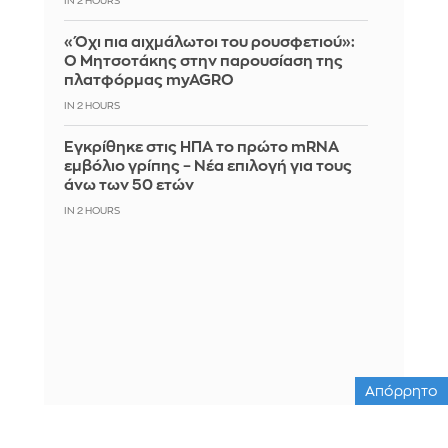
IN 2 HOURS
«Όχι πια αιχμάλωτοι του ρουσφετιού»:
Ο Μητσοτάκης στην παρουσίαση της
πλατφόρμας myAGRO
IN 2 HOURS
Εγκρίθηκε στις ΗΠΑ το πρώτο mRNA
εμβόλιο γρίπης – Νέα επιλογή για τους
άνω των 50 ετών
IN 2 HOURS
Απόρρητο