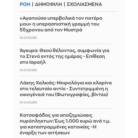
ΡΟΗ
ΔΗΜΟΦΙΛΗ
ΣΧΟΛΙΑΣΜΕΝΑ
«Αγαπούσα υπερβολικά τον πατέρα
μου» η υπερασπιστική γραμμή του
55χρονου από τον Μυστρά
IN 2 HOURS
Άγκυρα: Θεού θέλοντος, συμφωνία για
το Στενό εντός της ημέρας - Επίθεση
στο Ισραήλ
IN 2 HOURS
Λάκης Χαλκιάς: Mοιρολόγια και κλαρίνα
στο τελευταίο αντίο - Συντετριμμένη η
οικογένειά του (Φωτογραφίες, βίντεο)
IN 2 HOURS
Κατσαφάδος για αποζημιώσεις
πυρόπληκτων: Έως 1.000 ευρώ ανά τ.μ.
για κατεστραμμένες κατοικίες –Η
έναρξη των αιτήσεων