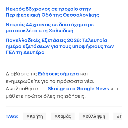
Νεκρός 56χρονος σε τροχαίο στην
Περιφερειακή Οδό της Θεσσαλονίκης
Νεκρός 44χρονος σε δυστύχημα με
μοτοσικλέτα στη Χαλκιδική
Πανελλαδικές Εξετάσεις 2026: Τελευταία
ημέρα εξετάσεων για τους υποψήφιους των
ΓΕΛ τη Δευτέρα
Διαβάστε τις
Ειδήσεις σήμερα
και
ενημερωθείτε για τα πρόσφατα νέα.
Ακολουθήστε το
Skai.gr στο Google News
και
μάθετε πρώτοι όλες τις ειδήσεις.
TAGS:
Κρήτη
Χαμάς
σύλληψη
Παλ