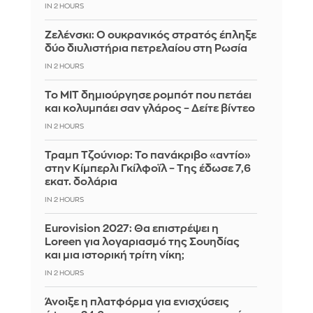
IN 2 HOURS
Ζελένσκι: Ο ουκρανικός στρατός έπληξε
δύο διυλιστήρια πετρελαίου στη Ρωσία
IN 2 HOURS
Το MIT δημιούργησε ρομπότ που πετάει
και κολυμπάει σαν γλάρος – Δείτε βίντεο
IN 2 HOURS
Τραμπ Τζούνιορ: Το πανάκριβο «αντίο»
στην Κίμπερλι Γκίλφοϊλ – Της έδωσε 7,6
εκατ. δολάρια
IN 2 HOURS
Eurovision 2027: Θα επιστρέψει η
Loreen για λογαριασμό της Σουηδίας
και μια ιστορική τρίτη νίκη;
IN 2 HOURS
Άνοιξε η πλατφόρμα για ενισχύσεις