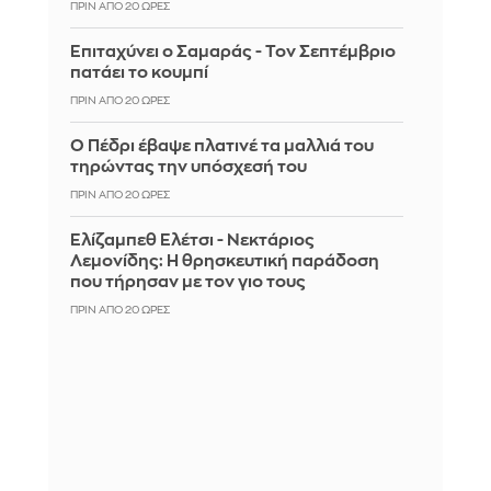
ΠΡΙΝ ΑΠΌ 20 ΏΡΕΣ
Επιταχύνει ο Σαμαράς - Τον Σεπτέμβριο
πατάει το κουμπί
ΠΡΙΝ ΑΠΌ 20 ΏΡΕΣ
Ο Πέδρι έβαψε πλατινέ τα μαλλιά του
τηρώντας την υπόσχεσή του
ΠΡΙΝ ΑΠΌ 20 ΏΡΕΣ
Ελίζαμπεθ Ελέτσι - Νεκτάριος
Λεμονίδης: Η θρησκευτική παράδοση
που τήρησαν με τον γιο τους
ΠΡΙΝ ΑΠΌ 20 ΏΡΕΣ