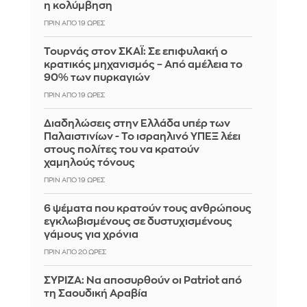
η κολύμβηση
ΠΡΙΝ ΑΠΌ 19 ΏΡΕΣ
Τουρνάς στον ΣΚΑΪ: Σε επιφυλακή ο
κρατικός μηχανισμός – Από αμέλεια το
90% των πυρκαγιών
ΠΡΙΝ ΑΠΌ 19 ΏΡΕΣ
Διαδηλώσεις στην Ελλάδα υπέρ των
Παλαιστινίων - Το ισραηλινό ΥΠΕΞ λέει
στους πολίτες του να κρατούν
χαμηλούς τόνους
ΠΡΙΝ ΑΠΌ 19 ΏΡΕΣ
6 ψέματα που κρατούν τους ανθρώπους
εγκλωβισμένους σε δυστυχισμένους
γάμους για χρόνια
ΠΡΙΝ ΑΠΌ 20 ΏΡΕΣ
ΣΥΡΙΖΑ: Να αποσυρθούν οι Patriot από
τη Σαουδική Αραβία