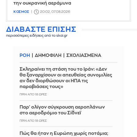
την ουκρανική αεράμυνα
ΚΟΣΜΟΣ
20:02, 07.08.2026
ΔΙΑΒΑΣΤΕ ΕΠΙΣΗΣ
περισσότερες ειδήσεις από το skai.gr
ΡΟΗ
ΔΗΜΟΦΙΛΗ
ΣΧΟΛΙΑΣΜΕΝΑ
Σκληραίνει τη στάση του το Ιράν: «Δεν
θα ξαναρχίσουν οι απευθείας συνομιλίες
αν δεν διορθώσουν οι ΗΠΑ τις
παραβιάσεις τους»
ΠΡΙΝ ΑΠΌ 18 ΏΡΕΣ
Παρ' ολίγον σύγκρουση αεροπλάνων
στο αεροδρόμιο του Σίδνεϊ
ΠΡΙΝ ΑΠΌ 18 ΏΡΕΣ
Πώς θα ήταν η Ευρώπη χωρίς ποτάμια;