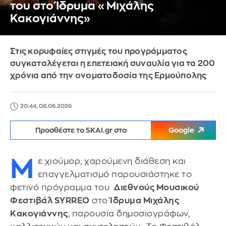
του στο Ίδρυμα «Μιχάλης
Κακογιάννης»
Στις κορυφαίες στιγμές του προγράμματος
συγκαταλέγεται η επετειακή συναυλία για τα 200
χρόνια από την ονοματοδοσία της Ερμούπολης
20:44, 08.06.2026
Προσθέστε το SKAI.gr στο
Google
Μ
ε χιούμορ, χαρούμενη διάθεση και
επαγγελματισμό παρουσιάστηκε το
φετινό πρόγραμμα του
Διεθνούς Μουσικού
Φεστιβάλ SYRREO
στο
Ίδρυμα Μιχάλης
Κακογιάννης
, παρουσία δημοσιογράφων,