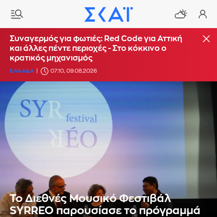
Συναγερμός για φωτιές: Red Code για Αττική
και άλλες πέντε περιοχές - Στο κόκκινο ο
κρατικός μηχανισμός
ΕΛΛΑΔΑ
07:10, 09.08.2026
Το Διεθνές Μουσικό Φεστιβάλ
SYRREO παρουσίασε το πρόγραμμά