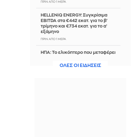
ΠΡΙΝ ΑΠΌ 1 ΜΈΡΑ
HELLENiQ ENERGY: Συγκρίσιμα
EBITDA στα €442 εκατ. για το β’
τρίμηνο και €734 εκατ. για το α’
εξάμηνο
ΠΡΙΝ ΑΠΌ 1 ΜΈΡΑ
ΗΠΑ: Το ελικόπτερο που μεταφέρει
τον Τραμπ βρέθηκε πολύ κοντά σε
επιβατικό αεροπλάνο
ΟΛΕΣ ΟΙ ΕΙΔΗΣΕΙΣ
ΠΡΙΝ ΑΠΌ 1 ΜΈΡΑ
Επίσκεψη κλιμακίου της ΕΛ.ΑΣ. στις
πυρόπληκτες περιοχές
ΠΡΙΝ ΑΠΌ 1 ΜΈΡΑ
Ενδιαφέρον του Ολυμπιακού για τον
Φρανσίσκο Μόουρα της Πόρτο
ΠΡΙΝ ΑΠΌ 1 ΜΈΡΑ
Πέτρος Ίμβριος: Το ευτράπελο σε