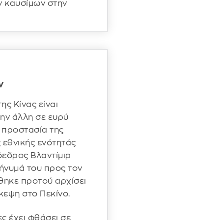
ν καυσίμων στην
ν
ης Κίνας είναι
την άλλη σε ευρύ
ν προστασία της
ς εθνικής ενότητάς
όεδρος Βλαντίμιρ
ήνυμά του προς τον
θηκε προτού αρχίσει
κεψη στο Πεκίνο.
ς έχει φθάσει σε