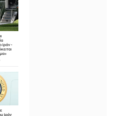
ι
ία
 Ιράν -
όκειται
ομα»
6
ε
υ Ιράν