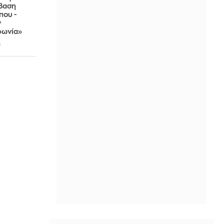
βαση
που -
ν
φωνία»
6