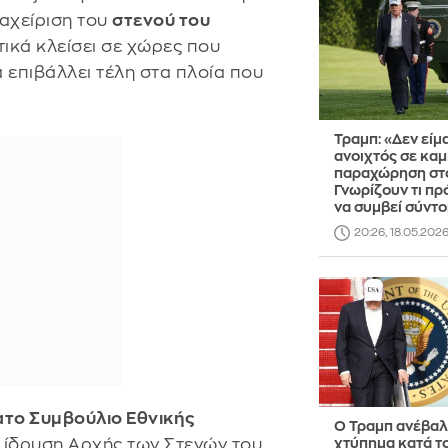
ιαχείριση του
στενού του
τικά κλείσει σε χώρες που
α επιβάλλει τέλη στα πλοία που
Τραμπ: «Δεν είμα
ανοιχτός σε καμ
παραχώρηση στο
Γνωρίζουν τι πρ
να συμβεί σύντ
20:26, 18.05.202
το Συμβούλιο Εθνικής
Ο Τραμπ ανέβαλ
 ίδρυση Αρχής των Στενών του
χτύπημα κατά το