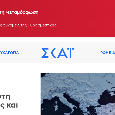
 στη Μεταμόρφωση
ές δυνάμεις της Πυροσβεστικής
ΥΧΑΓΩΓΙΑ
ΡΟΗ ΕΙ
στη
ς και