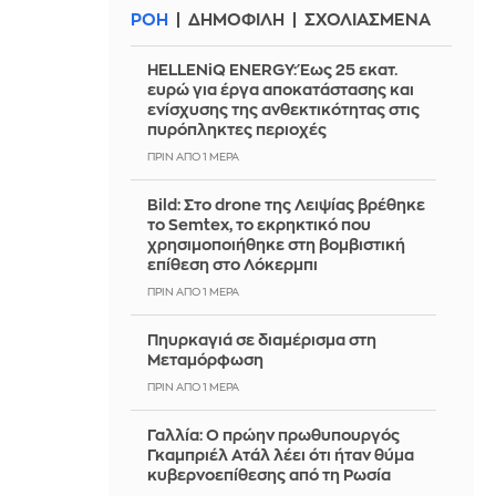
ΡΟΗ
ΔΗΜΟΦΙΛΗ
ΣΧΟΛΙΑΣΜΕΝΑ
HELLENiQ ENERGY: Έως 25 εκατ.
ευρώ για έργα αποκατάστασης και
ενίσχυσης της ανθεκτικότητας στις
πυρόπληκτες περιοχές
ΠΡΙΝ ΑΠΌ 1 ΜΈΡΑ
Bild: Στο drone της Λειψίας βρέθηκε
το Semtex, το εκρηκτικό που
χρησιμοποιήθηκε στη βομβιστική
επίθεση στο Λόκερμπι
ΠΡΙΝ ΑΠΌ 1 ΜΈΡΑ
Πηυρκαγιά σε διαμέρισμα στη
Μεταμόρφωση
ΠΡΙΝ ΑΠΌ 1 ΜΈΡΑ
Γαλλία: Ο πρώην πρωθυπουργός
Γκαμπριέλ Ατάλ λέει ότι ήταν θύμα
κυβερνοεπίθεσης από τη Ρωσία