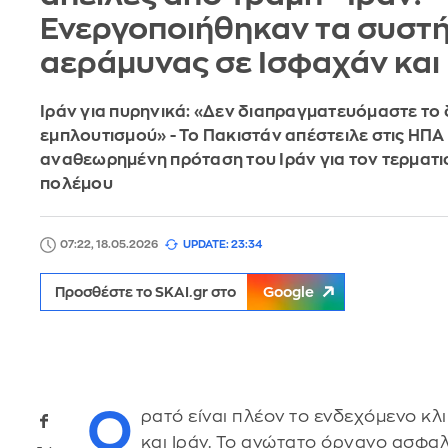
Ενεργοποιήθηκαν τα συστ
αεράμυνας σε Ισφαχάν και
Ιράν για πυρηνικά: «Δεν διαπραγματευόμαστε το
εμπλουτισμού» - Το Πακιστάν απέστειλε στις ΗΠΑ
αναθεωρημένη πρόταση του Ιράν για τον τερματι
πολέμου
07:22, 18.05.2026
UPDATE: 23:34
Προσθέστε το SKAI.gr στο
Google
Ο
ρατό είναι πλέον το ενδεχόμενο κλ
και Ιράν. Το ανώτατο όργανο ασφαλ