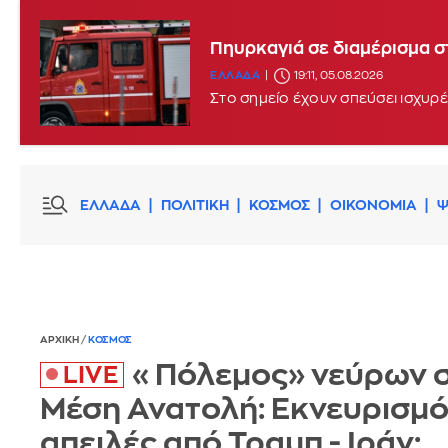
Πηυρκαγιά σε διαμέρισμα
ΕΛΛΑΔΑ
19:11, 05.08.2026
Στο σημείο έχουν σπεύσει ισχυρ
ΕΛΛΑΔΑ
ΠΟΛΙΤΙΚΗ
ΚΟΣΜΟΣ
ΟΙΚΟΝΟΜΙΑ
Ψ
ΑΡΧΙΚΗ
/
ΚΟΣΜΟΣ
«Πόλεμος» νεύρων 
Μέση Ανατολή: Εκνευρισμό
απειλές από Τραμπ - Ιράν: