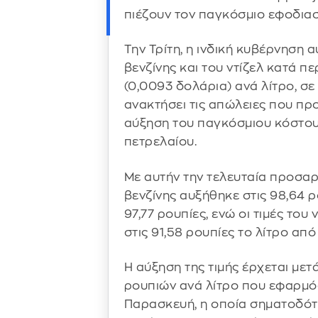
πιέζουν τον παγκόσμιο εφοδιασ
Την Τρίτη, η ινδική κυβέρνηση α
βενζίνης και του ντίζελ κατά πε
(0,0093 δολάρια) ανά λίτρο, σε
ανακτήσει τις απώλειες που πρ
αύξηση του παγκόσμιου κόστου
πετρελαίου.
Με αυτήν την τελευταία προσαρμ
βενζίνης αυξήθηκε στις 98,64 ρ
97,77 ρουπίες, ενώ οι τιμές του
στις 91,58 ρουπίες το λίτρο από
Η αύξηση της τιμής έρχεται μετ
ρουπιών ανά λίτρο που εφαρμό
Παρασκευή, η οποία σηματοδότ