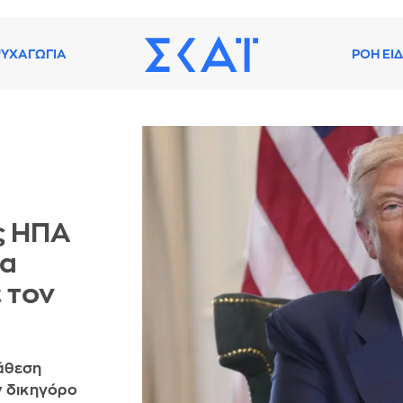
ΥΧΑΓΩΓΙΑ
ΡΟΗ ΕΙ
ις ΗΠΑ
τα
 τον
άθεση
ν δικηγόρο