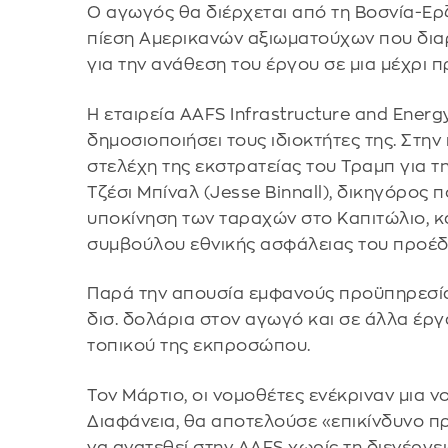
Ο αγωγός θα διέρχεται από τη Βοσνία-Ερ
πίεση Αμερικανών αξιωματούχων που διαρκ
για την ανάθεση του έργου σε μια μέχρι π
Η εταιρεία AAFS Infrastructure and Ener
δημοσιοποιήσει τους ιδιοκτήτες της. Στη
στελέχη της εκστρατείας του Τραμπ για τ
Τζέσι Μπίναλ (Jesse Binnall), δικηγόρος 
υποκίνηση των ταραχών στο Καπιτώλιο, κα
συμβούλου εθνικής ασφάλειας του προέδ
Παρά την απουσία εμφανούς προϋπηρεσίας
δισ. δολάρια στον αγωγό και σε άλλα έρ
τοπικού της εκπροσώπου.
Τον Μάρτιο, οι νομοθέτες ενέκριναν μια 
Διαφάνεια, θα αποτελούσε «επικίνδυνο π
να ανατεθεί στην AAFS χωρίς τη διενέργε