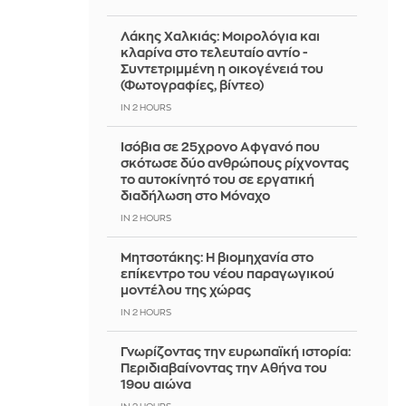
Λάκης Χαλκιάς: Mοιρολόγια και
κλαρίνα στο τελευταίο αντίο -
Συντετριμμένη η οικογένειά του
(Φωτογραφίες, βίντεο)
IN 2 HOURS
Ισόβια σε 25χρονο Αφγανό που
σκότωσε δύο ανθρώπους ρίχνοντας
το αυτοκίνητό του σε εργατική
διαδήλωση στο Μόναχο
IN 2 HOURS
Μητσοτάκης: Η βιομηχανία στο
επίκεντρο του νέου παραγωγικού
μοντέλου της χώρας
IN 2 HOURS
Γνωρίζοντας την ευρωπαϊκή ιστορία:
Περιδιαβαίνοντας την Αθήνα του
19ου αιώνα