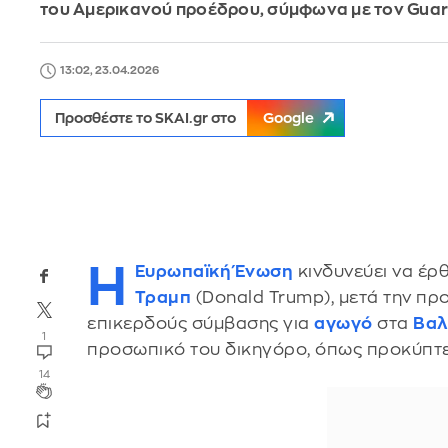
του Αμερικανού προέδρου, σύμφωνα με τον Guar
13:02, 23.04.2026
Προσθέστε το SKAI.gr στο
Google
Η
Ευρωπαϊκή Ένωση
κινδυνεύει να έρ
Τραμπ
(Donald Trump), μετά την πρ
επικερδούς σύμβασης για
αγωγό
στα
Βαλ
1
προσωπικό του δικηγόρο, όπως προκύπτει
14