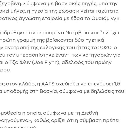
ζεγοβίνη. Σύμφωνα με βοσνιακές πηγές, υπό την
εί μήνες, η ηγεσία της χώρας κινείται ταχύτατα
ρότινος άγνωστη εταιρεία με έδρα το Ουαϊόμινγκ.
gy ιδρύθηκε τον περασμένο Νοέμβριο και δεν έχει
ν πρώτη γραμμή της βρίσκονται δύο ηγετικά
ην ανατροπή της εκλογικής του ήττας το 2020: ο
που τον υπερασπίστηκε έναντι των κατηγοριών για
ι ο Τζο Φλιν (Joe Flynn), αδελφός του πρώην
ρου.
 στον κλάδο, η AAFS σχεδιάζει να επενδύσει 1,5
γα υποδομής στη Βοσνία, σύμφωνα με δηλώσεις του
νομοθεσία η οποία, σύμφωνα με τη Διεθνή
ροηγούμενο», καθώς ορίζει ότι η σύμβαση πρέπει
ια διαγωνισμού.