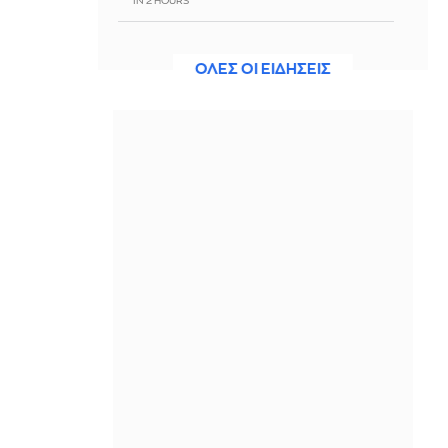
IN 2 HOURS
Επίσημο: Παίκτης της ΑΕΚ ο Μίλαν
Βιτάλις
ΟΛΕΣ ΟΙ ΕΙΔΗΣΕΙΣ
IN 2 HOURS
Οριοθετήθηκε η φωτιά στο Αγρίνιο -
Δεν απειλεί η φωτιά στην Καλαμάτα
IN 2 HOURS
Τι είναι το μεταβολικό τζετ λαγκ, το
φαινόμενο που αναστατώνει τον
οργανισμό (χωρίς καν να πάρουμε
αεροπλάνο);
IN 2 HOURS
Θεοδωρικάκος: Οι 7 προτεραιότητες
για την επόμενη ημέρα της
παραγωγικής οικονομίας
IN 2 HOURS
Ράσελ Κρόου: Ο «Μονομάχος»