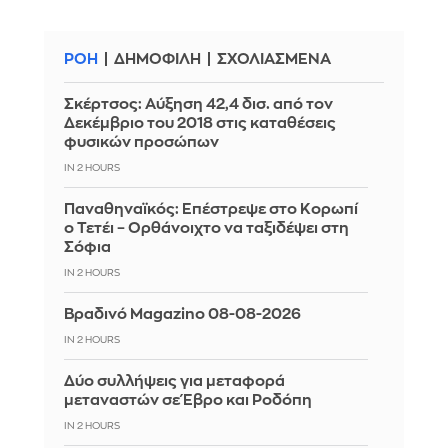
ΡΟΗ
ΔΗΜΟΦΙΛΗ
ΣΧΟΛΙΑΣΜΕΝΑ
Σκέρτσος: Αύξηση 42,4 δισ. από τον
Δεκέμβριο του 2018 στις καταθέσεις
φυσικών προσώπων
IN 2 HOURS
Παναθηναϊκός: Επέστρεψε στο Κορωπί
ο Τετέι – Ορθάνοιχτο να ταξιδέψει στη
Σόφια
IN 2 HOURS
Βραδινό Magazino 08-08-2026
IN 2 HOURS
Δύο συλλήψεις για μεταφορά
μεταναστών σε Έβρο και Ροδόπη
IN 2 HOURS