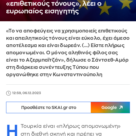
«επιθετικούς τόνους», λέει ο
ευρωπαίος εισηγητής
«Το να αποφεύγεις να χρησιμοποιείς επιθετικούς
και απειλητικούς τόνους είναι εύκολο, έχει άμεσο
αποτέλεσμα και είναι δωρεάν. (...) Είστε πλήρως
απομονωμένοι. Ο μόνος αληθινός φίλος σας
είναι το Αζερμπαϊτζάν», δήλωσε ο Σάντσεθ-Αμόρ
στη διάρκεια συνέντευξης Τύπου που
οργανώθηκε στην Κωνσταντινούπολη
12:59, 06.12.2023
Προσθέστε το SKAI.gr στο
Google
Η
Τουρκία είναι «πλήρως απομονωμένη»
στη διεθνή σκηνή και πρέπει να