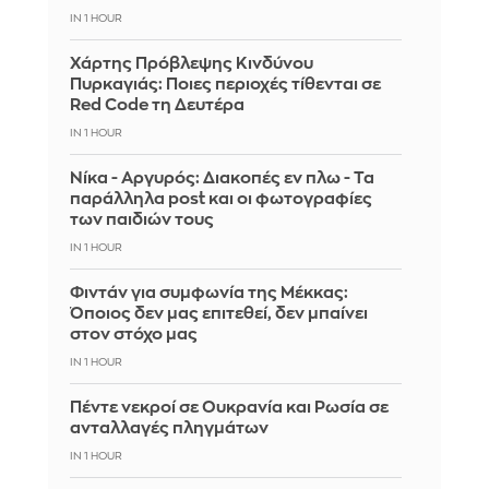
IN 1 HOUR
Χάρτης Πρόβλεψης Κινδύνου
Πυρκαγιάς: Ποιες περιοχές τίθενται σε
Red Code τη Δευτέρα
IN 1 HOUR
Νίκα - Αργυρός: Διακοπές εν πλω - Τα
παράλληλα post και οι φωτογραφίες
των παιδιών τους
IN 1 HOUR
Φιντάν για συμφωνία της Μέκκας:
Όποιος δεν μας επιτεθεί, δεν μπαίνει
στον στόχο μας
IN 1 HOUR
Πέντε νεκροί σε Ουκρανία και Ρωσία σε
ανταλλαγές πληγμάτων
IN 1 HOUR