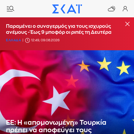
Παραμένει ο συναγερμός για τους ισχυρούς
ανέμους - Έως 9 μποφόρ οι ριπές τη Δευτέρα
ΕΛΛΑΔΑ
12:49, 09.08.2026
ΕΕ: Η «απομονωμένη» Τουρκία
πρέπει να αποφεύγει τους