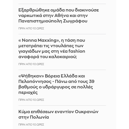
Εξαρθρώθηκε ομάδα που διακινούσε
ναρκωτικά στην Αθήνα και στην
Πανεπιστημιούπολη Ζωγράφου
ΠΡΙΝ ΑΠΌ 10 ΏΡΕΣ
«Nonna Maxxing», η τάση που
μετατρέπει τις ντουλάπες των
γιαγιάδων μας στη νέα fashion
αναφορά του καλοκαιριού;
ΠΡΙΝ ΑΠΌ 10 ΏΡΕΣ
«Ψήθηκαν» Βόρεια Ελλάδα και
Πελοπόννησος - Πάνω από τους 39
βαθμούς ο υδράργυρος σε πολλές
περιοχές
ΠΡΙΝ ΑΠΌ 10 ΏΡΕΣ
Κύμα επιθέσεων εναντίον Ουκρανών
στην Πολωνία
ΠΡΙΝ ΑΠΌ 10 ΏΡΕΣ