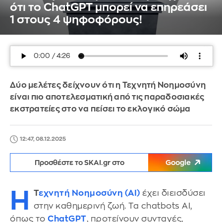
ότι το ChatGPT μπορεί να επηρεάσει
1 στους 4 ψηφοφόρους!
Δύο μελέτες δείχνουν ότι η Τεχνητή Νοημοσύνη
είναι πιο αποτελεσματική από τις παραδοσιακές
εκστρατείες στο να πείσει το εκλογικό σώμα
12:47, 08.12.2025
Προσθέστε το SKAI.gr στο
Google
Η
Τ
εχνητή Νοημοσύνη (AI)
έχει διεισδύσει
στην καθημερινή ζωή. Τα chatbots AI,
όπως το
ChatGPT
, προτείνουν συνταγές,