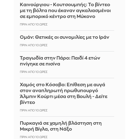
Καινούργιου - Κουτσουμπής: Το βίντεο
με τη βόλτα που έκαναν αγκαλιασμένοι
σε εμπορικό κέντρο στη Μύκονο
ΠΡΙΝ ΑΠΌ 10 ΏΡΕΣ
Ομάν: Θετικές οι συνομιλίες με το Ιράν
ΠΡΙΝ ΑΠΌ 10 ΏΡΕΣ
Τραγωδία στην Πάρο: Παιδί 4 ετών
πνίγηκε σε πισίνα
ΠΡΙΝ ΑΠΌ 10 ΏΡΕΣ
Χαμός στο Κόσοβο: Επίθεση με αυγά
στον αναπληρωτή πρωθυπουργό
Άλμπιν Κούρτι μέσα στη Βουλή - Δείτε
βίντεο
ΠΡΙΝ ΑΠΌ 10 ΏΡΕΣ
Πυρκαγιά σε χαμηλή βλάστηση στη
Μικρή Βίγλα, στη Νάξο
ΠΡΙΝ ΑΠΌ 10 ΏΡΕΣ