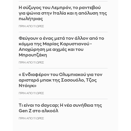
Η σύζυγος του Λεμπρόν, το ραντεβού
για ψώνια στην Ιταλία και η απόλυση της
πωλήτριας
ΠΡΙΝ ΑΠΌ 11 ΏΡΕΣ
Φεύγουν ο ένας μετά τον άλλον από το
κόμμα της Μαρίας Καρυστιανού -
Αποχώρηση με αιχμές και του
Μπρουτζάκη
ΠΡΙΝ ΑΠΌ 11 ΏΡΕΣ
«Ενδιαφέρον του Ολυμπιακού για τον
αριστερό μπακ της Σασουόλο, Τζος
Ντόιγκ»
ΠΡΙΝ ΑΠΌ 11 ΏΡΕΣ
Τι είναι το daycap; Η νέα συνήθεια της
Gen Z στο αλκοόλ
ΠΡΙΝ ΑΠΌ 11 ΏΡΕΣ