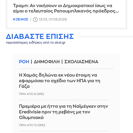
Τραμπ: Αν νικήσουν οι Δημοκρατικοί ίσως να
είμαι ο τελευταίος Ρεπουμπλικανός πρόεδρος…
ΚΟΣΜΟΣ
13:03, 07.08.2026
ΔΙΑΒΑΣΤΕ ΕΠΙΣΗΣ
περισσότερες ειδήσεις από το skai.gr
ΡΟΗ
ΔΗΜΟΦΙΛΗ
ΣΧΟΛΙΑΣΜΕΝΑ
Η Χαμάς δηλώνει εκ νέου έτοιμη να
εφαρμόσει το σχέδιο των ΗΠΑ για τη
Γάζα
ΠΡΙΝ ΑΠΌ 9 ΏΡΕΣ
Πρεμιέρα με ήττα για τη Ναϊμέγκεν στην
Eredivisie πριν τη ρεβάνς με τον
Ολυμπιακό
ΠΡΙΝ ΑΠΌ 10 ΏΡΕΣ