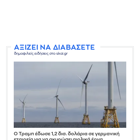
ΑΞΙΖΕΙ ΝΑ ΔΙΑΒΑΣΕΤΕ
δημοφιλείς ειδήσεις στο skai.gr
Ο Τραμπ έδωσε 1,2 δισ. δολάρια σε γερμανική
εταιρεία για να ακυρώσει αιολικά έργα