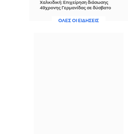
Χαλκιδική: Επιχείρηση διάσωσης
49χρονης Γερμανίδας σε δύσβατο
σημείο στη Συκιά
ΟΛΕΣ ΟΙ ΕΙΔΗΣΕΙΣ
ΠΡΙΝ ΑΠΌ 1 ΜΈΡΑ
«Δεν έτυχε, πέτυχε»: Τούρκος
αρθρογράφος εξηγεί γιατί οι
γείτονες συρρέουν στα ελληνικά
νησιά
ΠΡΙΝ ΑΠΌ 1 ΜΈΡΑ
5 συλλήψεις για βία σε διαδήλωση
κατά των μεταναστών στην Αγγλία
ΠΡΙΝ ΑΠΌ 1 ΜΈΡΑ
Η υπόθεση της Λειψίας στην
Ομοσπονδιακή Εισαγγελία
ΠΡΙΝ ΑΠΌ 1 ΜΈΡΑ
Η ιστορία πίσω από τη διάσημη
καριόκα της Ξάνθης: 100 χρόνια
Παπαπαρασκευάς