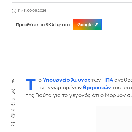
11:45, 09.06.2026
Προσθέστε το SKAI.gr στο
Google
Τ
ο
Υπουργείο Άμυνας
των
ΗΠΑ
αναθεώ
αναγνωρισμένων
θρησκειών
του, ύσ
της Γιούτα για το γεγονός ότι ο Μορμονισμ
18
12