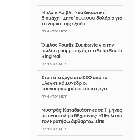
Μπλέικ Λάιβλι: Νέα δικαστική
διαμάχη - Ζητεί 800.000 δολάρια για
τα νομικά της έξοδα
ΠΡΙΝ ΑΠΌ 1 ΜΈΡΑ
Όμιλος Fourlis: Συμφωνία για την
πώληση συμμετοχής στο Sofia South
Ring Mall
ΠΡΙΝ ΑΠΌ 1 ΜΈΡΑ
Στοπ στα έργα στο ΣΕΦ από το
Ελεγκτικό Συνέδριο,
επαναπροκηρύσσεται το έργο
ΠΡΙΝ ΑΠΌ 1 ΜΈΡΑ
Μυστράς: Καταδικάστηκε σε 11 μήνες
με αναστολή ο 55χρονος- «Ήθελα να
τον κρατήσω άφθαρτο», είπε
ΠΡΙΝ ΑΠΌ 1 ΜΈΡΑ