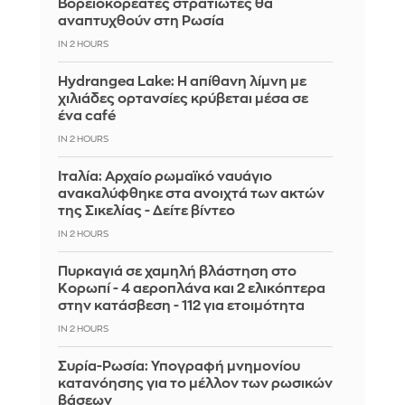
Βορειοκορεάτες στρατιώτες θα
αναπτυχθούν στη Ρωσία
IN 2 HOURS
Hydrangea Lake: Η απίθανη λίμνη με
χιλιάδες ορτανσίες κρύβεται μέσα σε
ένα café
IN 2 HOURS
Ιταλία: Αρχαίο ρωμαϊκό ναυάγιο
ανακαλύφθηκε στα ανοιχτά των ακτών
της Σικελίας - Δείτε βίντεο
IN 2 HOURS
Πυρκαγιά σε χαμηλή βλάστηση στο
Κορωπί - 4 αεροπλάνα και 2 ελικόπτερα
στην κατάσβεση - 112 για ετοιμότητα
IN 2 HOURS
Συρία-Ρωσία: Υπογραφή μνημονίου
κατανόησης για το μέλλον των ρωσικών
βάσεων