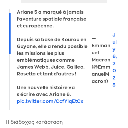
Ariane 5 a marqué à jamais
l’aventure spatiale française
et européenne.
J
—
Depuis sa base de Kourou en
ul
Emman
Guyane, elle a rendu possible
y
uel
les missions les plus
6,
Macron
emblématiques comme
2
(@Emm
James Webb, Juice, Galileo,
0
Rosetta et tant d’autres !
anuelM
2
acron)
3
Une nouvelle histoire va
s’écrire avec Ariane 6.
pic.twitter.com/CcfYlqEtCx
Η διάδοχος κατάσταση