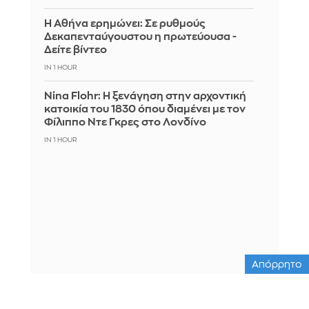
Η Αθήνα ερημώνει: Σε ρυθμούς
Δεκαπενταύγουστου η πρωτεύουσα -
Δείτε βίντεο
IN 1 HOUR
Nina Flohr: Η ξενάγηση στην αρχοντική
κατοικία του 1830 όπου διαμένει με τον
Φίλιππο Ντε Γκρες στο Λονδίνο
IN 1 HOUR
Απόρρητο