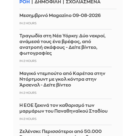
ΡΟΗ
ΔΗΜΟΦΙΛΗ
ΣΧΟΛΙΑΣΜΕΝΑ
Μεσημβρινό Magazino 09-08-2026
IN 2 HOURS
Τραγωδία στη Νέα Υόρκη: Δύο νεκροί,
ανάμεσά τους ένα βρέφος, από
ανατροπή σκάφους - Δείτε βίντεο,
φωτογραφίες
IN 2 HOURS
Μαγικό ντεμπούτο από Καρέτσα στην
Ντόρτμουντ με γκολ κόντρα στην
Άρσεναλ - Δείτε βίντεο
IN 2 HOURS
Η ΕΟΕ ξεκινά τον καθαρισμό των
μαρμάρων του Παναθηναϊκού Σταδίου
IN 2 HOURS
Ζελένσκι: Περισσότεροι από 50.000