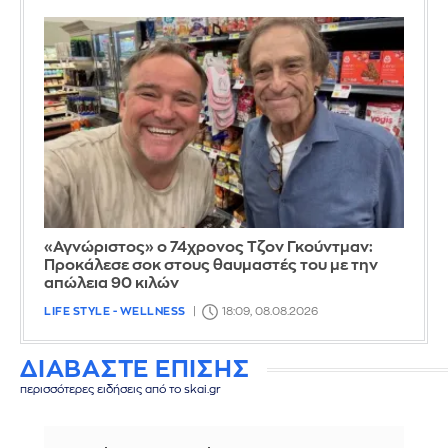
«Αγνώριστος» ο 74χρονος Τζον Γκούντμαν:
Προκάλεσε σοκ στους θαυμαστές του με την
απώλεια 90 κιλών
LIFE STYLE - WELLNESS
18:09, 08.08.2026
ΔΙΑΒΑΣΤΕ ΕΠΙΣΗΣ
περισσότερες ειδήσεις από το skai.gr