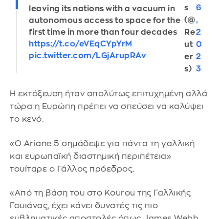
s
6
leaving its nations with a vacuum in
(@
,
autonomous access to space for the
first time in more than four decades
Re
2
https://t.co/eVEqCYpYrM
ut
0
pic.twitter.com/LGjArupRAv
er
2
s)
3
Η εκτόξευση ήταν απολύτως επιτυχημένη αλλά
τώρα η Ευρώπη πρέπει να σπεύσει να καλύψει
το κενό.
«Ο Ariane 5 σημάδεψε για πάντα τη γαλλική
και ευρωπαϊκή διαστημική περιπέτεια»
τουίταρε ο Γάλλος πρόεδρος.
«Από τη βάση του στο Kourou της Γαλλικής
Γουιάνας, έχει κάνει δυνατές τις πιο
εμβληματικές αποστολές όπως James Webb,