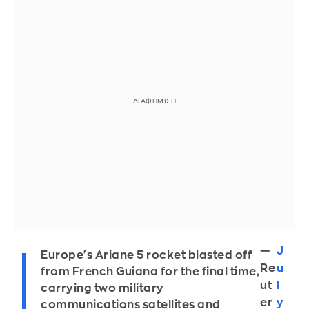
—
J
Europe's Ariane 5 rocket blasted off
Re
u
from French Guiana for the final time,
ut
l
carrying two military
er
y
communications satellites and