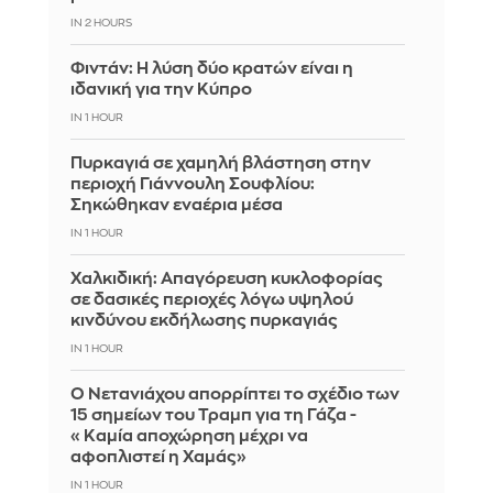
IN 2 HOURS
Φιντάν: Η λύση δύο κρατών είναι η
ιδανική για την Κύπρο
IN 1 HOUR
Πυρκαγιά σε χαμηλή βλάστηση στην
περιοχή Γιάννουλη Σουφλίου:
Σηκώθηκαν εναέρια μέσα
IN 1 HOUR
Χαλκιδική: Απαγόρευση κυκλοφορίας
σε δασικές περιοχές λόγω υψηλού
κινδύνου εκδήλωσης πυρκαγιάς
IN 1 HOUR
Ο Νετανιάχου απορρίπτει το σχέδιο των
15 σημείων του Τραμπ για τη Γάζα -
«Καμία αποχώρηση μέχρι να
αφοπλιστεί η Χαμάς»
IN 1 HOUR