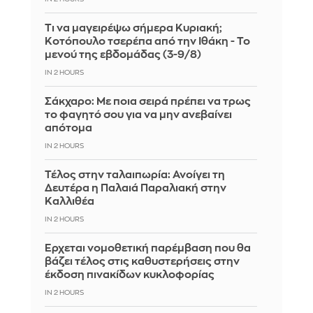
Τι να μαγειρέψω σήμερα Κυριακή;
Κοτόπουλο τσερέπα από την Ιθάκη - Το
μενού της εβδομάδας (3-9/8)
IN 2 HOURS
Σάκχαρο: Με ποια σειρά πρέπει να τρως
το φαγητό σου για να μην ανεβαίνει
απότομα
IN 2 HOURS
Τέλος στην ταλαιπωρία: Ανοίγει τη
Δευτέρα η Παλαιά Παραλιακή στην
Καλλιθέα
IN 2 HOURS
Έρχεται νομοθετική παρέμβαση που θα
βάζει τέλος στις καθυστερήσεις στην
έκδοση πινακίδων κυκλοφορίας
IN 2 HOURS