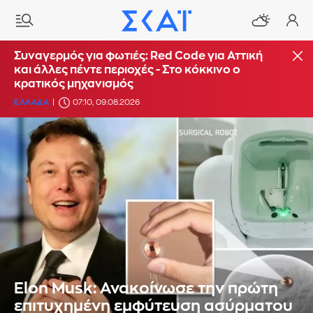
Συναγερμός για φωτιές: Red Code για Αττική
και άλλες πέντε περιοχές - Στο κόκκινο ο
κρατικός μηχανισμός
ΕΛΛΑΔΑ
07:10, 09.08.2026
Elon Musk: Ανακοίνωσε την πρώτη
επιτυχημένη εμφύτευση ασύρματου