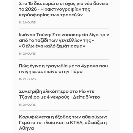
Στα 15 δισ. ευρώ ο στόχος για νέα δάνεια
το 2026 - Η «ακτινογραφία» της
κερδοφορίας των τραπεζών
IN 2 HOURS
Ιωάννα Τούνη: Στο νοσοκομείο λίγο πριν
από το ταξίδι των γενεθλίων της -
«Θέλω ένα καλό ξεμάτιασμα»
IN 2 HOURS
Πώς έγινε η τραγωδία με το 4χρονο που
πνίγηκε σε πισίνα στην Πάρο
IN 2 HOURS
Συνετρίβη ελικόπτερο στο Ρίο ντε
Τζανέιρο με 4 νεκρούς - Δείτε βίντεο
IN 2 HOURS
Κορυφώνεται η έξοδος των αδειούχων:
Γεμάτα τα πλοία και τα ΚΤΕΛ, αδειάζει η
Αθήνα