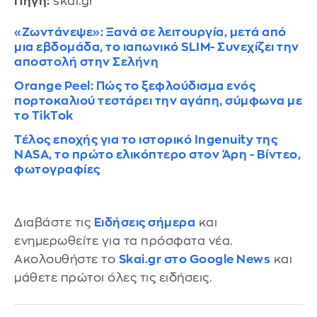
Πηγή:
skai.gr
«Ζωντάνεψε»: Ξανά σε λειτουργία, μετά από
μια εβδομάδα, το ιαπωνικό SLIM- Συνεχίζει την
αποστολή στην Σελήνη
Orange Peel: Πώς το ξεφλούδισμα ενός
πορτοκαλιού τεστάρει την αγάπη, σύμφωνα με
το TikTok
Τέλος εποχής για το ιστορικό Ingenuity της
NASA, το πρώτο ελικόπτερο στον Άρη - Βίντεο,
φωτογραφίες
Διαβάστε τις
Ειδήσεις σήμερα
και
ενημερωθείτε για τα πρόσφατα νέα.
Ακολουθήστε το
Skai.gr στο Google News
και
μάθετε πρώτοι όλες τις ειδήσεις.