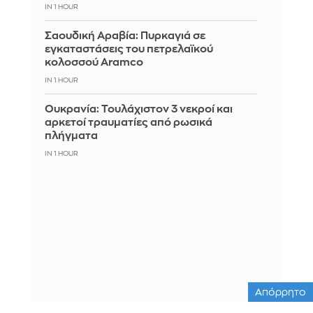
IN 1 HOUR
Σαουδική Αραβία: Πυρκαγιά σε
εγκαταστάσεις του πετρελαϊκού
κολοσσού Aramco
IN 1 HOUR
Ουκρανία: Τουλάχιστον 3 νεκροί και
αρκετοί τραυματίες από ρωσικά
πλήγματα
IN 1 HOUR
Απόρρητο