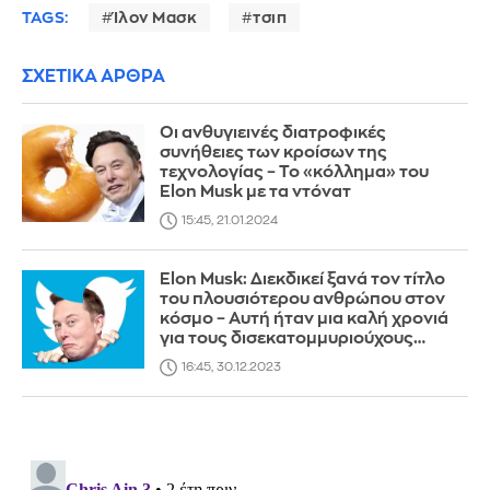
TAGS:
Ίλον Μασκ
τσιπ
ΣΧΕΤΙΚΑ ΑΡΘΡΑ
Οι ανθυγιεινές διατροφικές
συνήθειες των κροίσων της
τεχνολογίας – Το «κόλλημα» του
Elon Musk με τα ντόνατ
15:45, 21.01.2024
Elon Musk: Διεκδικεί ξανά τον τίτλο
του πλουσιότερου ανθρώπου στον
κόσμο – Αυτή ήταν μια καλή χρονιά
για τους δισεκατομμυριούχους…
16:45, 30.12.2023