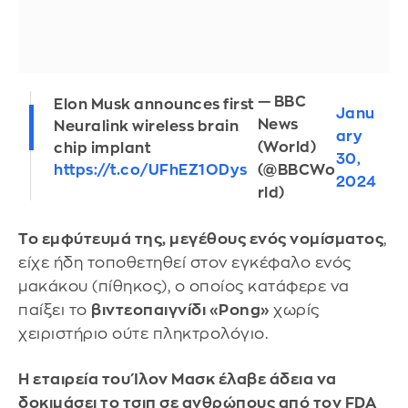
— BBC
Elon Musk announces first
Janu
News
Neuralink wireless brain
ary
(World)
chip implant
30,
(@BBCWo
https://t.co/UFhEZ1ODys
2024
rld)
Το εμφύτευμά της, μεγέθους ενός νομίσματος
,
είχε ήδη τοποθετηθεί στον εγκέφαλο ενός
μακάκου (πίθηκος), ο οποίος κατάφερε να
παίξει το
βιντεοπαιγνίδι «Pong»
χωρίς
χειριστήριο ούτε πληκτρολόγιο.
Η εταιρεία του Ίλον Μασκ έλαβε άδεια να
δοκιμάσει το τσιπ σε ανθρώπους από τον FDA