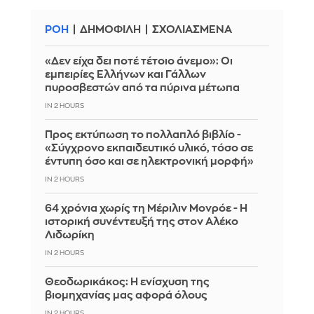
ΡΟΗ
ΔΗΜΟΦΙΛΗ
ΣΧΟΛΙΑΣΜΕΝΑ
«Δεν είχα δει ποτέ τέτοιο άνεμο»: Οι
εμπειρίες Ελλήνων και Γάλλων
πυροσβεστών από τα πύρινα μέτωπα
IN 2 HOURS
Προς εκτύπωση το πολλαπλό βιβλίο -
«Σύγχρονο εκπαιδευτικό υλικό, τόσο σε
έντυπη όσο και σε ηλεκτρονική μορφή»
IN 2 HOURS
64 χρόνια χωρίς τη Μέριλιν Μονρόε - Η
ιστορική συνέντευξή της στον Αλέκο
Λιδωρίκη
IN 2 HOURS
Θεοδωρικάκος: Η ενίσχυση της
βιομηχανίας μας αφορά όλους
IN 2 HOURS