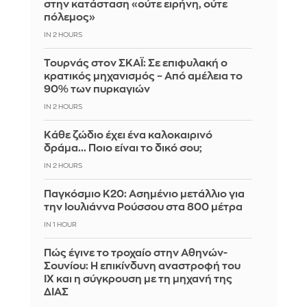
στην κατάσταση «ούτε ειρήνη, ούτε
πόλεμος»
IN 2 HOURS
Τουρνάς στον ΣΚΑΪ: Σε επιφυλακή ο
κρατικός μηχανισμός – Από αμέλεια το
90% των πυρκαγιών
IN 2 HOURS
Κάθε ζώδιο έχει ένα καλοκαιρινό
δράμα... Ποιο είναι το δικό σου;
IN 2 HOURS
Παγκόσμιο Κ20: Ασημένιο μετάλλιο για
την Ιουλιάννα Ρούσσου στα 800 μέτρα
IN 1 HOUR
Πώς έγινε το τροχαίο στην Αθηνών-
Σουνίου: Η επικίνδυνη αναστροφή του
ΙΧ και η σύγκρουση με τη μηχανή της
ΔΙΑΣ