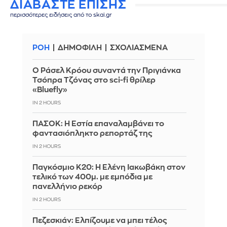
ΔΙΑΒΑΣΤΕ ΕΠΙΣΗΣ
περισσότερες ειδήσεις από το skai.gr
ΡΟΗ
ΔΗΜΟΦΙΛΗ
ΣΧΟΛΙΑΣΜΕΝΑ
Ο Ράσελ Κρόου συναντά την Πριγιάνκα
Τσόπρα Τζόνας στο sci-fi θρίλερ
«Bluefly»
IN 2 HOURS
ΠΑΣΟΚ: Η Εστία επαναλαμβάνει το
φαντασιόπληκτο ρεπορτάζ της
IN 2 HOURS
Παγκόσμιο Κ20: Η Ελένη Ιακωβάκη στον
τελικό των 400μ. με εμπόδια με
πανελλήνιο ρεκόρ
IN 2 HOURS
Πεζεσκιάν: Ελπίζουμε να μπει τέλος