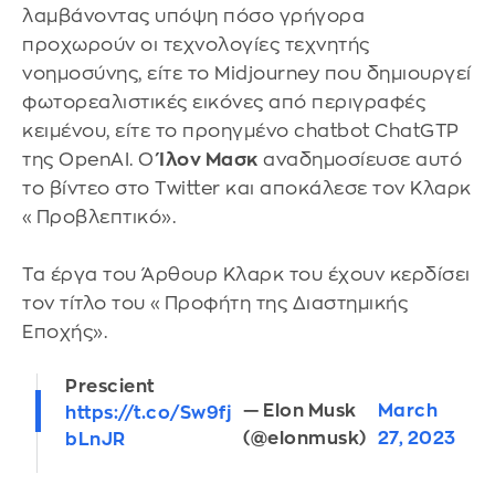
λαμβάνοντας υπόψη πόσο γρήγορα
προχωρούν οι τεχνολογίες τεχνητής
νοημοσύνης, είτε το Midjourney που δημιουργεί
φωτορεαλιστικές εικόνες από περιγραφές
κειμένου, είτε το προηγμένο chatbot ChatGTP
της OpenAI. Ο
Ίλον Μασκ
αναδημοσίευσε αυτό
το βίντεο στο Twitter και αποκάλεσε τον Κλαρκ
«Προβλεπτικό».
Τα έργα του Άρθουρ Κλαρκ του έχουν κερδίσει
τον τίτλο του «Προφήτη της Διαστημικής
Εποχής».
Prescient
— Elon Musk
March
https://t.co/Sw9fj
(@elonmusk)
27, 2023
bLnJR