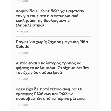
IN 1 HOUR
Χοψονίδου - Βλωτιδέλλης: Βάφτισαν
τον γιο τους στο πιο εντυπωσιακό
εκκλησάκι της Βουλιαγμένης
(Αποκλειστικό)
IN 1 HOUR
Παγωτίνια χωρίς ζάχαρη με γεύση Piña
Colada
IN 1 HOUR
Αυτός είναι ο καλύτερος τρόπος να
ψήσεις το καλαμπόκι - Στοίχημα ότι δεν
τον έχεις δοκιμάσει ξανά
IN 1 HOUR
«Δεν είχα δει ποτέ τέτοιο άνεμο»: Οι
εμπειρίες Ελλήνων και Γάλλων
πυροσβεστών από τα πύρινα μέτωπα
IN 1 HOUR