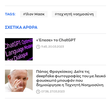
TAGS:
Ίλον Μασκ
τεχνητή νοημοσύνη
ΣΧΕΤΙΚΑ ΑΡΘΡΑ
«Έπεσε» το ChatGPT
11:45, 20.03.2023
Πάπας Φραγκίσκος: Δείτε τις
deepfake φωτογραφίες του με λευκό
φουσκωτό μπουφάν που
δημιούργησε η Τεχνητή Νοημοσύνη
07:38, 27.03.2023