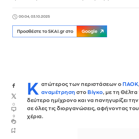
00:04, 03.10.2025
Προσθέστε το SKAI.gr στο
Google
Κ
ατώτερος των περιστάσεων ο
ΠΑΟΚ
αναμέτρηση
στο
Βίγκο
, με τη Θέλτα
δεύτερο ημίχρονο και να πανηγυρίζει την 
0
σε όλες τις διοργανώσεις, αφήνοντας το
χέρια.
9