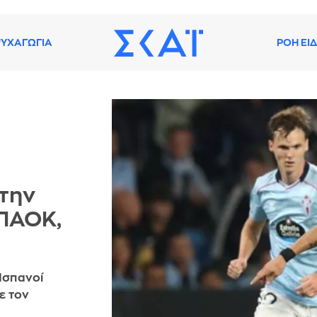
ΥΧΑΓΩΓΙΑ
ΡΟΗ ΕΙ
την
 ΠΑΟΚ,
 Ισπανοί
ε τον