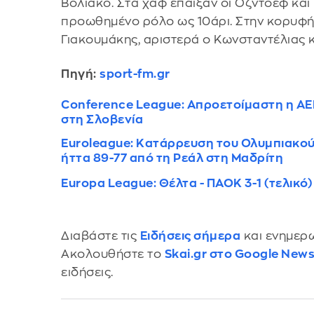
Βολιάκο. Στα χαφ έπαιξαν οι Οζντόεφ και
προωθημένο ρόλο ως 10άρι. Στην κορυφή 
Γιακουμάκης, αριστερά ο Κωνσταντέλιας κ
Πηγή:
sport-fm.gr
Conference League: Απροετοίμαστη η ΑΕΚ
στη Σλοβενία
Euroleague: Κατάρρευση του Ολυμπιακού
ήττα 89-77 από τη Ρεάλ στη Μαδρίτη
Europa League: Θέλτα - ΠΑΟΚ 3-1 (τελικό)
Διαβάστε τις
Ειδήσεις σήμερα
και ενημερω
Ακολουθήστε το
Skai.gr στο Google New
ειδήσεις.