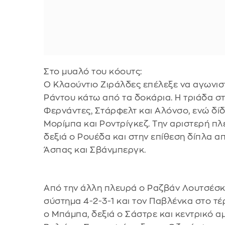
Στο μυαλό του κόουτς:
Ο Κλαούντιο Ζιράλδες επέλεξε να αγωνιστ
Ράντου κάτω από τα δοκάρια. Η τριάδα σ
Φερνάντες, Στάρφελτ και Αλόνσο, ενώ δί
Μορίμπα και Ροντρίγκεζ. Την αριστερή πλ
δεξιά ο Ρουέδα και στην επίθεση δίπλα α
Άσπας και Σβάνμπεργκ.
Από την άλλη πλευρά ο Ραζβάν Λουτσέσκ
σύστημα 4-2-3-1 και τον Παβλένκα στο τέ
ο Μπάμπα, δεξιά ο Σάστρε και κεντρικό α