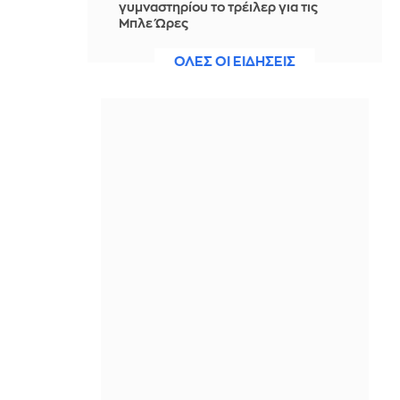
γυμναστηρίου το τρέιλερ για τις
Μπλε Ώρες
IN 2 HOURS
ΟΛΕΣ ΟΙ ΕΙΔΗΣΕΙΣ
Το απλό κόλπο για να ξεφλουδίζεις
τις ψητές πιπεριές πανεύκολα
IN 2 HOURS
Τάνκερ κτυπήθηκε από πύραυλο
ανοιχτά του Ομάν
IN 2 HOURS
Θρήνος για τον Λιονέλ Μέσι: Έφυγε
από τη ζωή ο πατέρας του σε ηλικία
68 ετών
IN 2 HOURS
Μακελειό στην Ταϊλάνδη: Στους 9 οι
νεκροί - Κατέληξε ένα ακόμη
12χρονο κορίτσι
IN 2 HOURS