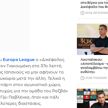
στο Βίγκο για το
Δικέφαλο του 
12:04, 02.10.2025
υ
Europa League
ο «Δικέφαλος
Λουτσέσκου:
«Aποτέλεσμα - 
ον Γιακουμάκη στο 37ο λεπτό,
αναλαμβάνω τη
υς Ισπανούς να μην αφήνουν το
ευθύνη»
υκαιρία μετά την άλλη. Τελικά η
21:29, 17.09.2025
 πάρτι στον αγωνιστικό χώρο,
τυχώς για την ομάδα του Ραζβάν
ίρι Παβλένκα, ήταν και πάλι
αλύτερες διαστάσεις.