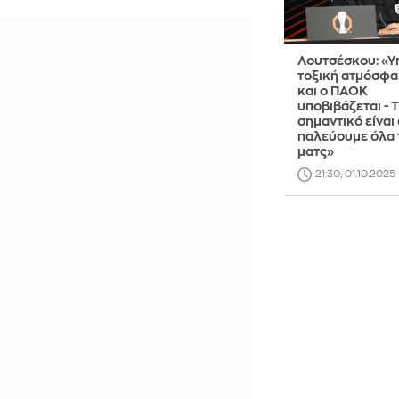
Λουτσέσκου: «Υ
τοξική ατμόσφα
και ο ΠΑΟΚ
υποβιβάζεται - 
σημαντικό είναι 
παλεύουμε όλα 
ματς»
21:30, 01.10.2025