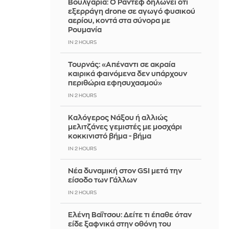
Βουλγαρία: Ο Ράντεφ δηλώνει ότι
εξερράγη drone σε αγωγό φυσικού
αερίου, κοντά στα σύνορα με
Ρουμανία
IN 2 HOURS
Τουρνάς: «Απέναντι σε ακραία
καιρικά φαινόμενα δεν υπάρχουν
περιθώρια εφησυχασμού»
IN 2 HOURS
Καλόγερος Νάξου ή αλλιώς
μελιτζάνες γεμιστές με μοσχάρι
κοκκινιστό βήμα - βήμα
IN 2 HOURS
Νέα δυναμική στον GSI μετά την
είσοδο των Γάλλων
IN 2 HOURS
Ελένη Βαΐτσου: Δείτε τι έπαθε όταν
είδε ξαφνικά στην οθόνη του