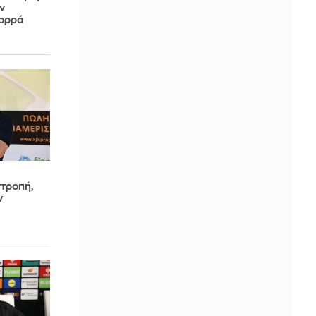
ν
Βορρά
ντροπή,
ν