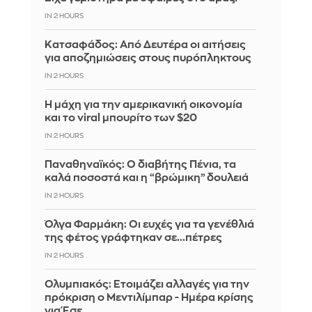
IN 2 HOURS
Κατσαφάδος: Από Δευτέρα οι αιτήσεις
για αποζημιώσεις στους πυρόπληκτους
IN 2 HOURS
Η μάχη για την αμερικανική οικονομία
και το viral μπουρίτο των $20
IN 2 HOURS
Παναθηναϊκός: Ο διαβήτης Πένια, τα
καλά ποσοστά και η “βρώμικη” δουλειά
IN 2 HOURS
Όλγα Φαρμάκη: Οι ευχές για τα γενέθλιά
της φέτος γράφτηκαν σε...πέτρες
IN 2 HOURS
Ολυμπιακός: Ετοιμάζει αλλαγές για την
πρόκριση ο Μεντιλίμπαρ - Ημέρα κρίσης
για Έσε