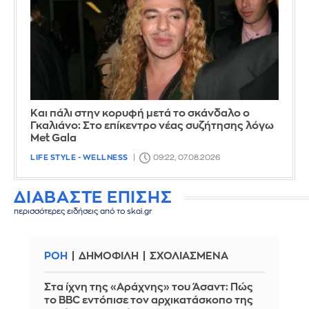
Και πάλι στην κορυφή μετά το σκάνδαλο ο
Γκαλιάνο: Στο επίκεντρο νέας συζήτησης λόγω
Met Gala
LIFE STYLE - WELLNESS
09:22, 07.08.2026
ΔΙΑΒΑΣΤΕ ΕΠΙΣΗΣ
περισσότερες ειδήσεις από το skai.gr
ΡΟΗ
ΔΗΜΟΦΙΛΗ
ΣΧΟΛΙΑΣΜΕΝΑ
Στα ίχνη της «Αράχνης» του Άσαντ: Πώς
το BBC εντόπισε τον αρχικατάσκοπο της