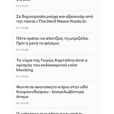
IN 1 HOUR
Σε δημοπρασία ρούχα και αξεσουάρ από
την ταινία «The Devil Wears Prada 2»
IN 1 HOUR
Πότε πρέπει να αλατίζεις τη μπριζόλα;
Πρίν ή μετά το ψήσιμο;
IN 1 HOUR
Τα νύχια της Γωγώς Καρτσάνα είναι ο
ορισμός του καλοκαιρινού color
blocking
IN 1 HOUR
Φωτιά σε ακατοίκητο κτίριο στην οδό
Κουμουνδούρου - Απεγκλωβίστηκε
άτομο
IN 1 HOUR
Ο «χάρτης» των πληρωμών από e-