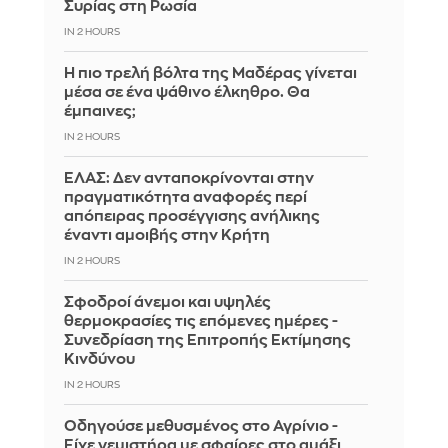
Συρίας στη Ρωσία
IN 2 HOURS
Η πιο τρελή βόλτα της Μαδέρας γίνεται
μέσα σε ένα ψάθινο έλκηθρο. Θα
έμπαινες;
IN 2 HOURS
ΕΛΑΣ: Δεν ανταποκρίνονται στην
πραγματικότητα αναφορές περί
απόπειρας προσέγγισης ανήλικης
έναντι αμοιβής στην Κρήτη
IN 2 HOURS
Σφοδροί άνεμοι και υψηλές
θερμοκρασίες τις επόμενες ημέρες -
Συνεδρίαση της Επιτροπής Εκτίμησης
Κινδύνου
IN 2 HOURS
Οδηγούσε μεθυσμένος στο Αγρίνιο -
Είχε γεμιστήρα με σφαίρες στο αμάξι