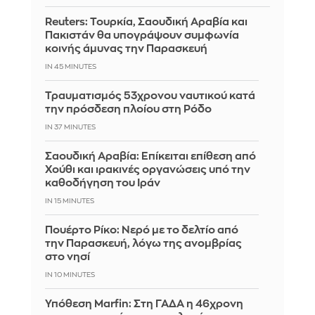
Reuters: Τουρκία, Σαουδική Αραβία και
Πακιστάν θα υπογράψουν συμφωνία
κοινής άμυνας την Παρασκευή
IN 45 MINUTES
Τραυματισμός 53χρονου ναυτικού κατά
την πρόσδεση πλοίου στη Ρόδο
IN 37 MINUTES
Σαουδική Αραβία: Επίκειται επίθεση από
Χούθι και ιρακινές οργανώσεις υπό την
καθοδήγηση του Ιράν
IN 15 MINUTES
Πουέρτο Ρίκο: Νερό με το δελτίο από
την Παρασκευή, λόγω της ανομβρίας
στο νησί
IN 10 MINUTES
Υπόθεση Marfin: Στη ΓΑΔΑ η 46χρονη