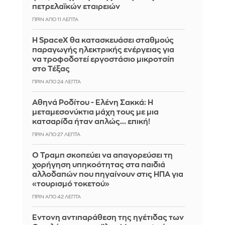
πετρελαϊκών εταιρειών
ΠΡΙΝ ΑΠΌ 11 ΛΕΠΤΆ
Η SpaceX θα κατασκευάσει σταθμούς
παραγωγής ηλεκτρικής ενέργειας για
να τροφοδοτεί εργοστάσιο μικροτσίπ
στο Τέξας
ΠΡΙΝ ΑΠΌ 24 ΛΕΠΤΆ
Αθηνά Ροδίτου - Ελένη Σακκά: Η
μεταμεσονύκτια μάχη τους με μια
κατσαρίδα ήταν απλώς... επική!
ΠΡΙΝ ΑΠΌ 27 ΛΕΠΤΆ
Ο Τραμπ σκοπεύει να απαγορεύσει τη
χορήγηση υπηκοότητας στα παιδιά
αλλοδαπών που πηγαίνουν στις ΗΠΑ για
«τουρισμό τοκετού»
ΠΡΙΝ ΑΠΌ 42 ΛΕΠΤΆ
Έντονη αντιπαράθεση της ηγέτιδας των