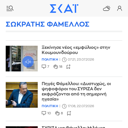
ΣΩΚΡΑΤΗΣ ΦΑΜΕΛΛΟΣ
Ξεκίνησε νέος «εμφύλιος» στην
Κουμουνδούρου
ΠΟΛΙΤΙΚΗ
07:21, 23.07.2026
7
18
Πηγές Φάμελλου: «Δυστυχώς, οι
ψηφοφόροι του ΣΥΡΙΖΑ δεν
εκφράζονται από τη σημερινή
ηγεσία»
ΠΟΛΙΤΙΚΗ
17:08, 22.07.2026
10
8