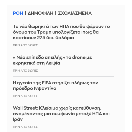
ΡΟΗ
ΔΗΜΟΦΙΛΗ
ΣΧΟΛΙΑΣΜΕΝΑ
Τα νέα θωρηκτά των ΗΠΑ που θα φέρουν το
όνομα του Τραμπ υπολογίζεται πως θα
κοστίσουν 275 δισ. δολάρια
ΠΡΙΝ ΑΠΌ 5 ΏΡΕΣ
«Νέο επίπεδο απειλής» το drone με
εκρηκτικά στη Λειψία
ΠΡΙΝ ΑΠΌ 5 ΏΡΕΣ
Η ηγεσία της FIFA στηρίζει πλήρως τον
πρόεδρο Ινφαντίνο
ΠΡΙΝ ΑΠΌ 5 ΏΡΕΣ
Wall Street: Κλείσιμο χωρίς κατεύθυνση,
αναμένοντας μια συμφωνία μεταξύ ΗΠΑ και
Ιράν
ΠΡΙΝ ΑΠΌ 5 ΏΡΕΣ