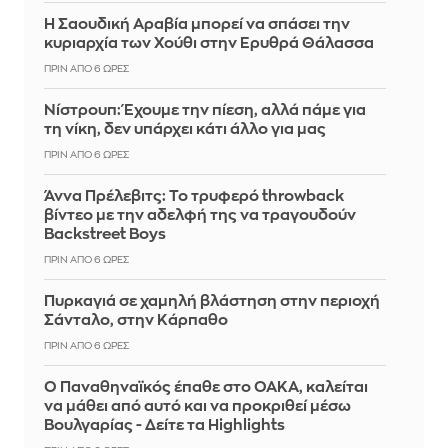
Η Σαουδική Αραβία μπορεί να σπάσει την
κυριαρχία των Χούθι στην Ερυθρά Θάλασσα
ΠΡΙΝ ΑΠΌ 6 ΏΡΕΣ
Νίστρουπ: Έχουμε την πίεση, αλλά πάμε για
τη νίκη, δεν υπάρχει κάτι άλλο για μας
ΠΡΙΝ ΑΠΌ 6 ΏΡΕΣ
Άννα Πρέλεβιτς: Το τρυφερό throwback
βίντεο με την αδελφή της να τραγουδούν
Backstreet Boys
ΠΡΙΝ ΑΠΌ 6 ΏΡΕΣ
Πυρκαγιά σε χαμηλή βλάστηση στην περιοχή
Σάνταλο, στην Κάρπαθο
ΠΡΙΝ ΑΠΌ 6 ΏΡΕΣ
Ο Παναθηναϊκός έπαθε στο ΟΑΚΑ, καλείται
να μάθει από αυτό και να προκριθεί μέσω
Βουλγαρίας - Δείτε τα Highlights