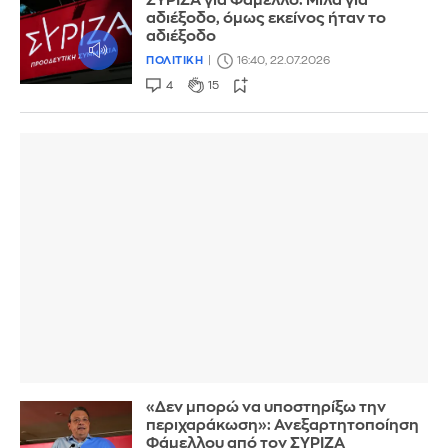
ΣΥΡΙΖΑ για Φάμελλο: Μιλά για
αδιέξοδο, όμως εκείνος ήταν το
αδιέξοδο
ΠΟΛΙΤΙΚΗ
16:40, 22.07.2026
4
15
«Δεν μπορώ να υποστηρίξω την
περιχαράκωση»: Ανεξαρτητοποίηση
Φάμελλου από τον ΣΥΡΙΖΑ