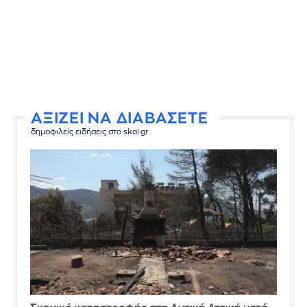
ΑΞΙΖΕΙ ΝΑ ΔΙΑΒΑΣΕΤΕ
δημοφιλείς ειδήσεις στο skai.gr