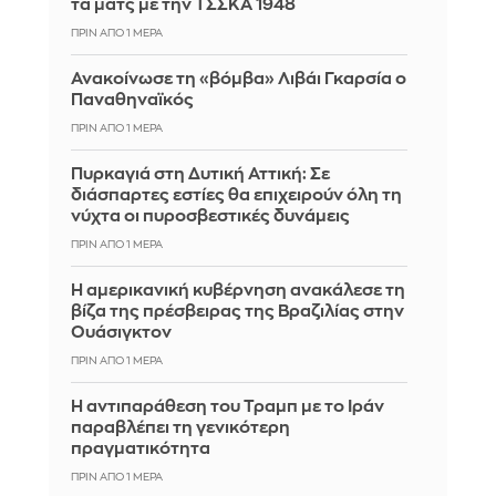
τα ματς με την ΤΣΣΚΑ 1948
ΠΡΙΝ ΑΠΌ 1 ΜΈΡΑ
Ανακοίνωσε τη «βόμβα» Λιβάι Γκαρσία ο
Παναθηναϊκός
ΠΡΙΝ ΑΠΌ 1 ΜΈΡΑ
Πυρκαγιά στη Δυτική Αττική: Σε
διάσπαρτες εστίες θα επιχειρούν όλη τη
νύχτα οι πυροσβεστικές δυνάμεις
ΠΡΙΝ ΑΠΌ 1 ΜΈΡΑ
Η αμερικανική κυβέρνηση ανακάλεσε τη
βίζα της πρέσβειρας της Βραζιλίας στην
Ουάσιγκτον
ΠΡΙΝ ΑΠΌ 1 ΜΈΡΑ
Η αντιπαράθεση του Τραμπ με το Ιράν
παραβλέπει τη γενικότερη
πραγματικότητα
ΠΡΙΝ ΑΠΌ 1 ΜΈΡΑ