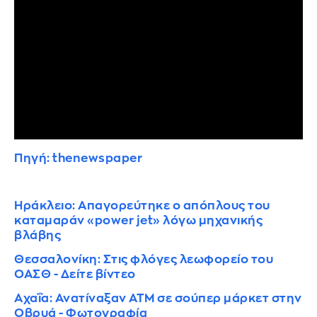
Πηγή: thenewspaper
Ηράκλειο: Απαγορεύτηκε ο απόπλους του
καταμαράν «power jet» λόγω μηχανικής
βλάβης
Θεσσαλονίκη: Στις φλόγες λεωφορείο του
ΟΑΣΘ - Δείτε βίντεο
Αχαΐα: Ανατίναξαν ΑΤΜ σε σούπερ μάρκετ στην
Οβρυά - Φωτογραφία