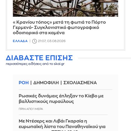
«Κρανίου τόπος» μετά τη φωτιά το Πόρτο
Γερμενό- Συγκλονιστικό φωτογραφικό
οδοιπορικό στα καμένα
ΕΛΛΑΔΑ
21:07, 03.08.2026
ΔΙΑΒΑΣΤΕ ΕΠΙΣΗΣ
περισσότερες ειδήσεις από το skai.gr
ΡΟΗ
ΔΗΜΟΦΙΛΗ
ΣΧΟΛΙΑΣΜΕΝΑ
Ρωσικές δυνάμεις έπληξαν το Κίεβο με
βαλλιστικούς πυραύλους
ΠΡΙΝ ΑΠΌ 1 ΜΈΡΑ
Με Ντέσερς και Λιβάι Γκαρσία η
ευρωπαϊκή λίστα του Παναθηναϊκού για