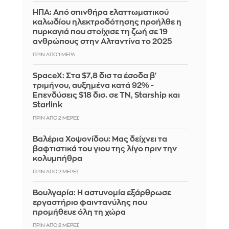
ΗΠΑ: Από σπινθήρα ελαττωματικού
καλωδίου ηλεκτροδότησης προήλθε η
πυρκαγιά που στοίχισε τη ζωή σε 19
ανθρώπους στην Αλταντίνα το 2025
ΠΡΙΝ ΑΠΌ 1 ΜΈΡΑ
SpaceX: Στα $7,8 δισ τα έσοδα β'
τριμήνου, αυξημένα κατά 92% -
Επενδύσεις $18 δισ. σε ΤΝ, Starship και
Starlink
ΠΡΙΝ ΑΠΌ 2 ΜΈΡΕΣ
Βαλέρια Χοψονίδου: Μας δείχνει τα
βαφτιστικά του γιου της λίγο πριν την
κολυμπήθρα
ΠΡΙΝ ΑΠΌ 2 ΜΈΡΕΣ
Βουλγαρία: Η αστυνομία εξάρθρωσε
εργαστήριο φαιντανύλης που
προμήθευε όλη τη χώρα
ΠΡΙΝ ΑΠΌ 2 ΜΈΡΕΣ