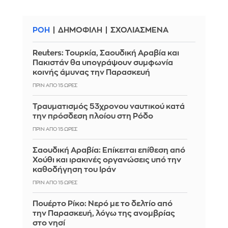
ΡΟΗ
ΔΗΜΟΦΙΛΗ
ΣΧΟΛΙΑΣΜΕΝΑ
Reuters: Τουρκία, Σαουδική Αραβία και
Πακιστάν θα υπογράψουν συμφωνία
κοινής άμυνας την Παρασκευή
ΠΡΙΝ ΑΠΌ 15 ΏΡΕΣ
Τραυματισμός 53χρονου ναυτικού κατά
την πρόσδεση πλοίου στη Ρόδο
ΠΡΙΝ ΑΠΌ 15 ΏΡΕΣ
Σαουδική Αραβία: Επίκειται επίθεση από
Χούθι και ιρακινές οργανώσεις υπό την
καθοδήγηση του Ιράν
ΠΡΙΝ ΑΠΌ 15 ΏΡΕΣ
Πουέρτο Ρίκο: Νερό με το δελτίο από
την Παρασκευή, λόγω της ανομβρίας
στο νησί