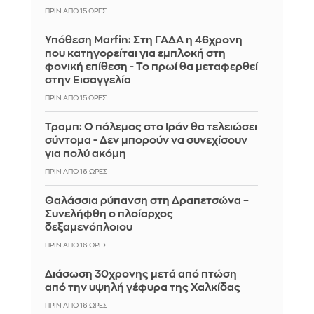
ΠΡΙΝ ΑΠΌ 15 ΏΡΕΣ
Υπόθεση Marfin: Στη ΓΑΔΑ η 46χρονη
που κατηγορείται για εμπλοκή στη
φονική επίθεση - Το πρωί θα μεταφερθεί
στην Εισαγγελία
ΠΡΙΝ ΑΠΌ 15 ΏΡΕΣ
Τραμπ: Ο πόλεμος στο Ιράν θα τελειώσει
σύντομα - Δεν μπορούν να συνεχίσουν
για πολύ ακόμη
ΠΡΙΝ ΑΠΌ 16 ΏΡΕΣ
Θαλάσσια ρύπανση στη Δραπετσώνα –
Συνελήφθη ο πλοίαρχος
δεξαμενόπλοιου
ΠΡΙΝ ΑΠΌ 16 ΏΡΕΣ
Διάσωση 30χρονης μετά από πτώση
από την υψηλή γέφυρα της Χαλκίδας
ΠΡΙΝ ΑΠΌ 16 ΏΡΕΣ