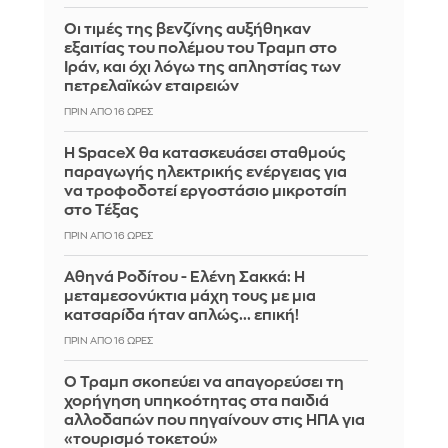
Οι τιμές της βενζίνης αυξήθηκαν
εξαιτίας του πολέμου του Τραμπ στο
Ιράν, και όχι λόγω της απληστίας των
πετρελαϊκών εταιρειών
ΠΡΙΝ ΑΠΌ 16 ΏΡΕΣ
Η SpaceX θα κατασκευάσει σταθμούς
παραγωγής ηλεκτρικής ενέργειας για
να τροφοδοτεί εργοστάσιο μικροτσίπ
στο Τέξας
ΠΡΙΝ ΑΠΌ 16 ΏΡΕΣ
Αθηνά Ροδίτου - Ελένη Σακκά: Η
μεταμεσονύκτια μάχη τους με μια
κατσαρίδα ήταν απλώς... επική!
ΠΡΙΝ ΑΠΌ 16 ΏΡΕΣ
Ο Τραμπ σκοπεύει να απαγορεύσει τη
χορήγηση υπηκοότητας στα παιδιά
αλλοδαπών που πηγαίνουν στις ΗΠΑ για
«τουρισμό τοκετού»