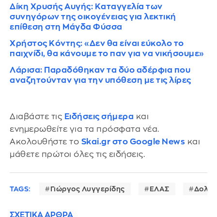
Δίκη Χρυσής Αυγής: Καταγγελία των
συνηγόρων της οικογένειας για λεκτική
επίθεση στη Μάγδα Φύσσα
Χρήστος Κόντης: «Δεν θα είναι εύκολο το
παιχνίδι, θα κάνουμε το παν για να νικήσουμε»
Λάρισα: Παραδόθηκαν τα δύο αδέρφια που
αναζητούνταν για την υπόθεση με τις λίρες
Διαβάστε τις
Ειδήσεις σήμερα
και
ενημερωθείτε για τα πρόσφατα νέα.
Ακολουθήστε το
Skai.gr στο Google News
και
μάθετε πρώτοι όλες τις ειδήσεις.
TAGS:
Γιώργος Λυγγερίδης
ΕΛΑΣ
Δολοφ
ΣΧΕΤΙΚΑ ΑΡΘΡΑ