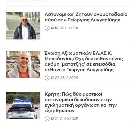
Αστυνομικοί: Ζητούν ονοματοδοσία
οδού σε «Γεώργιος Λυγγερίδης»
14:19, 03.01.2024
Ένωση Αξιωματικών ΕΛ.ΑΣ Κ.
Μακεδονίας: Όχι, δεν πέθανε ένας
ακόμη 'ματατζής' σε επεισόδια,
πέθανε ο Γιώργος Λυγγερίδης
10:27, 28.12.2023
Κρήτη: Πώς δύο μυστικοί
αστυνομικοί διείσδυσαν στην
εγκληματική οργάνωση και την
εξάρθρωσαν
12:01, 01.09.2025