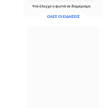
Υπό έλεγχο η φωτιά σε διαμέρισμα
στη Μεταμόρφωση
ΟΛΕΣ ΟΙ ΕΙΔΗΣΕΙΣ
ΠΡΙΝ ΑΠΌ 2 ΜΈΡΕΣ
Μίσιγκαν: Ο Αμπντούλ Ελ Σαγιέντ,
της αριστερής πτέρυγας των
Δημοκρατικών, κέρδισε το χρίσμα
του κόμματος
ΠΡΙΝ ΑΠΌ 2 ΜΈΡΕΣ
Viohalco: Στα 446 εκατ. ευρώ
το αναπροσαρμοσμένο EBITDA το α'
εξάμηνο, αυξημένο κατά 18%
ΠΡΙΝ ΑΠΌ 2 ΜΈΡΕΣ
Τροχαίο με εγκατάλειψη στη Λ.
Βουλιαγμένης: Σοβαρά
τραυματισμένος μοτοσικλετιστής -
Δείτε βίντεο, φωτογραφίες
ΠΡΙΝ ΑΠΌ 2 ΜΈΡΕΣ