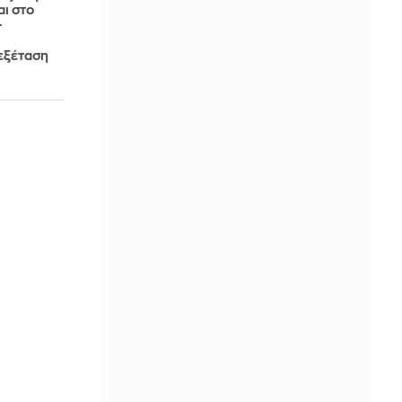
ι στο
-
 εξέταση