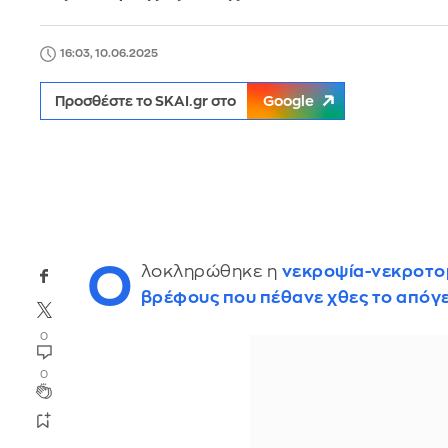
16:03, 10.06.2025
Προσθέστε το SKAI.gr στο
Google
Ο
λοκληρώθηκε η
νεκροψία-νεκροτο
βρέφους που πέθανε χθες το απόγ
0
0