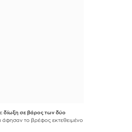
ε
δίωξη σε βάρος των δύο
 να άφησαν το βρέφος εκτεθειμένο