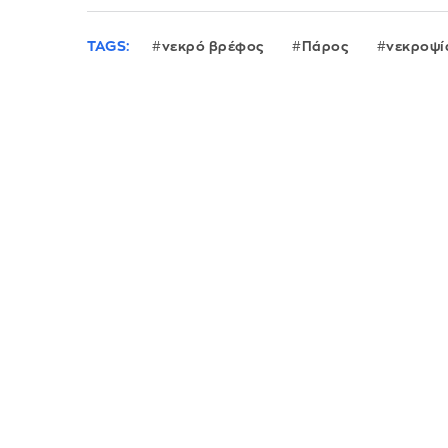
TAGS:
νεκρό βρέφος
Πάρος
νεκροψί