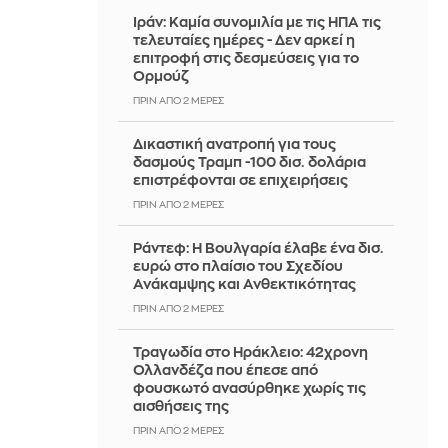
Ιράν: Καμία συνομιλία με τις ΗΠΑ τις
τελευταίες ημέρες - Δεν αρκεί η
επιτροφή στις δεσμεύσεις για το
Ορμούζ
ΠΡΙΝ ΑΠΌ 2 ΜΈΡΕΣ
Δικαστική ανατροπή για τους
δασμούς Τραμπ -100 δισ. δολάρια
επιστρέφονται σε επιχειρήσεις
ΠΡΙΝ ΑΠΌ 2 ΜΈΡΕΣ
Ράντεφ: Η Βουλγαρία έλαβε ένα δισ.
ευρώ στο πλαίσιο του Σχεδίου
Ανάκαμψης και Ανθεκτικότητας
ΠΡΙΝ ΑΠΌ 2 ΜΈΡΕΣ
Τραγωδία στο Ηράκλειο: 42χρονη
Ολλανδέζα που έπεσε από
φουσκωτό ανασύρθηκε χωρίς τις
αισθήσεις της
ΠΡΙΝ ΑΠΌ 2 ΜΈΡΕΣ