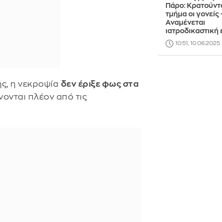
Πάρο: Κρατούντα
τμήμα οι γονείς 
Αναμένεται
ιατροδικαστική
10:51, 10.06.2025
ς, η νεκροψία
δεν έριξε φως στα
νονται πλέον από τις