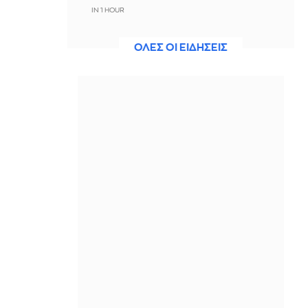
IN 1 HOUR
Ακτιβίστριες ζητούν την ακύρωση
ΟΛΕΣ ΟΙ ΕΙΔΗΣΕΙΣ
των συναυλιών του Τζάρεντ Λέτο
μετά τις κατηγορίες για σεξουαλική
κακοποίηση
IN 51 MINUTES
Ουκρανία: 2 Δύο νεκροί και 6
τραυματίες από ρωσικά πλήγματα
στο Ντνιπροπετρόφσκ
IN 40 MINUTES
Ιράν: Ο Αραγτσί εξήρε τις ένοπλες
δυνάμεις και κάλεσε σε ενότητα τις
μουσουλμανικές χώρες
IN 36 MINUTES
Αξιωματούχος ΗΠΑ: Όταν
ανακοινωθεί συμφωνία για το
Ορμούζ, θα τερματιστεί ο ναυτικός
αποκλεισμός στο Ιράν