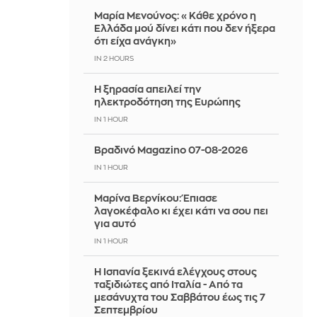
Μαρία Μενούνος: «Κάθε χρόνο η
Ελλάδα μού δίνει κάτι που δεν ήξερα
ότι είχα ανάγκη»
IN 2 HOURS
Η ξηρασία απειλεί την
ηλεκτροδότηση της Ευρώπης
IN 1 HOUR
Βραδινό Magazino 07-08-2026
IN 1 HOUR
Μαρίνα Βερνίκου: Έπιασε
λαγοκέφαλο κι έχει κάτι να σου πει
για αυτό
IN 1 HOUR
Η Ισπανία ξεκινά ελέγχους στους
ταξιδιώτες από Ιταλία - Από τα
μεσάνυχτα του Σαββάτου έως τις 7
Σεπτεμβρίου