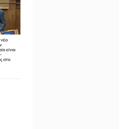
 νέο
ν
ία είναι
-
ς στο