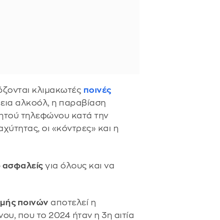
μόζονται κλιμακωτές
ποινές
εια αλκοόλ, η παραβίαση
νητού τηλεφώνου κατά την
χύτητας, οι «κόντρες» και η
ο ασφαλείς
για όλους και να
ομής ποινών
αποτελεί η
ου, που το 2024 ήταν η 3η αιτία