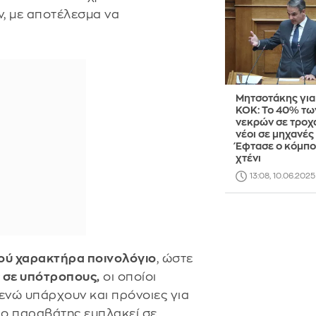
, με αποτέλεσμα να
Μητσοτάκης για
ΚΟΚ: Το 40% τω
νεκρών σε τροχα
νέοι σε μηχανές 
Έφτασε ο κόμπο
χτένι
13:08, 10.06.2025
ού χαρακτήρα ποινολόγιο
, ώστε
 σε υπότροπους,
οι οποίοι
νώ υπάρχουν και πρόνοιες για
 ο παραβάτης εμπλακεί σε