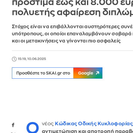
πρόστιμα έως και 8.000 ευ
πολυετής αφαίρεση διπλώ
Στόχος είναι να επιβάλλονται αυστηρότερες συνέ
υπότροπους, οι οποίοι επαναλαμβάνουν σοβαρ
και οι μετακινήσεις να γίνονται πιο ασφαλείς
15:19, 10.06.2025
Προσθέστε το SKAI.gr στο
Google
Ο
νέος
Κώδικας Οδικής Κυκλοφορίας
αντιμετώπιση και αποτροπή παρα