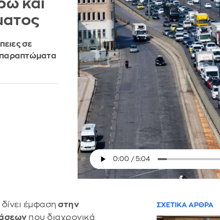
ρώ και
ματος
πειες σε
ά παραπτώματα
δίνει έμφαση
στην
ΣΧΕΤΙΚΑ ΑΡΘΡΑ
βάσεων
που διαχρονικά