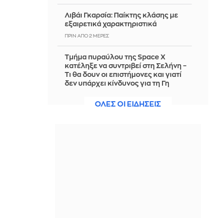
Λιβάι Γκαρσία: Παίκτης κλάσης με
εξαιρετικά χαρακτηριστικά
ΠΡΙΝ ΑΠΌ 2 ΜΈΡΕΣ
Τμήμα πυραύλου της Space X
κατέληξε να συντριβεί στη Σελήνη –
Τι θα δουν οι επιστήμονες και γιατί
δεν υπάρχει κίνδυνος για τη Γη
ΠΡΙΝ ΑΠΌ 2 ΜΈΡΕΣ
ΟΛΕΣ ΟΙ ΕΙΔΗΣΕΙΣ
Πύρρος Δήμας: Έκανε την κόρη
του...γοργόνα στην Πάρο
ΠΡΙΝ ΑΠΌ 2 ΜΈΡΕΣ
«Νόμοι της καρδιάς»: Ο Μπορά
απειλεί την Τσολπάν - «Έρχεται η
καταστροφή σου» - Δείτε trailer
ΠΡΙΝ ΑΠΌ 2 ΜΈΡΕΣ
Δήμος Αθηναίων: 43 σχολικές αυλές
γίνονται πιο πράσινες και πιο