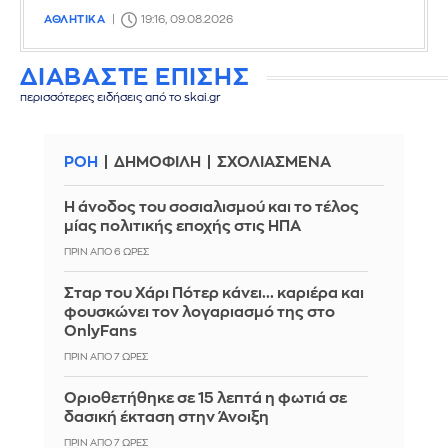
ΑΘΛΗΤΙΚΑ
19:16, 09.08.2026
ΔΙΑΒΑΣΤΕ ΕΠΙΣΗΣ
περισσότερες ειδήσεις από το skai.gr
ΡΟΗ
ΔΗΜΟΦΙΛΗ
ΣΧΟΛΙΑΣΜΕΝΑ
Η άνοδος του σοσιαλισμού και το τέλος
μίας πολιτικής εποχής στις ΗΠΑ
ΠΡΙΝ ΑΠΌ 6 ΏΡΕΣ
Σταρ του Χάρι Πότερ κάνει... καριέρα και
φουσκώνει τον λογαριασμό της στο
OnlyFans
ΠΡΙΝ ΑΠΌ 7 ΏΡΕΣ
Οριοθετήθηκε σε 15 λεπτά η φωτιά σε
δασική έκταση στην Άνοιξη
ΠΡΙΝ ΑΠΌ 7 ΏΡΕΣ