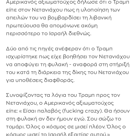
Αμερικανός αξιωματούχος δήλωσε ότι ο Τραμπ
είπε στον Νετανιάχου πως η υλοποίηση των
απειλών του να βομβαρδίσει τη λιβανική
πρωτεύουσα θα απομόνωνε ακόμη
περισσότερο το Ισραήλ διεθνώς.
Δύο από τις πηγές ανέφεραν ότι ο Τραμπ
ισχυρίστηκε πως είχε βοηθήσει τον Νετανιάχου
να αποφύγει τη φυλακή - αναφορά στη στήριξή
του κατά τη διάρκεια της δίκης του Νετανιάχου
για υποθέσεις διαφθοράς.
Συνοψίζοντας τα λόγια του Τραμπ προς τον
Νετανιάχου, ο Αμερικανός αξιωματούχος
είπε: «Είσαι παλαβός (fucking crazy). Θα ήσουν
στη φυλακή αν δεν ήμουν εγώ. Σου σώζω το
τομάρι. Όλος ο κόσμος σε μισεί πλέον. Όλος ο
κόσμος μισεί το Ισραήλ εξαιτίας αυτού.»