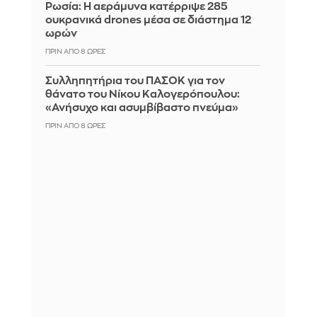
Ρωσία: Η αεράμυνα κατέρριψε 285
ουκρανικά drones μέσα σε διάστημα 12
ωρών
ΠΡΙΝ ΑΠΌ 8 ΏΡΕΣ
Συλληπητήρια του ΠΑΣΟΚ για τον
θάνατο του Νίκου Καλογερόπουλου:
«Ανήσυχο και ασυμβίβαστο πνεύμα»
ΠΡΙΝ ΑΠΌ 8 ΏΡΕΣ