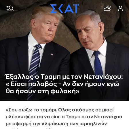
Έξαλλος ο Τραμπ με τον Νετανιάχου:
«Είσαι παλαβός - Αν δεν ήμουν εγώ
θα ήσουν στη φυλακή»
«Σου σώζω το τομάρι. Όλος ο κόσμος σε μισεί
πλέον» φέρεται να είπε ο Τραμπ στον Νετανιάχου
με αφορμή την κλιμάκωση των ισραηλινών