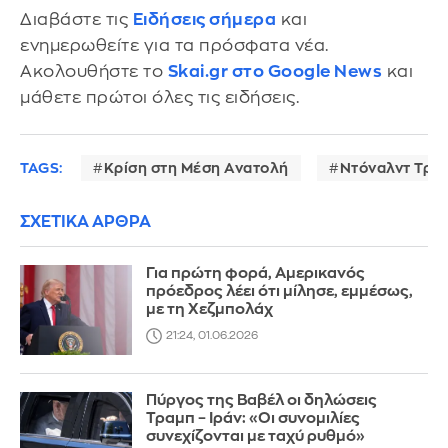
Διαβάστε τις
Ειδήσεις σήμερα
και
ενημερωθείτε για τα πρόσφατα νέα.
Ακολουθήστε το
Skai.gr στο Google News
και
μάθετε πρώτοι όλες τις ειδήσεις.
TAGS:
Κρίση στη Μέση Ανατολή
Ντόναλντ Τρα
ΣΧΕΤΙΚΑ ΑΡΘΡΑ
Για πρώτη φορά, Αμερικανός
πρόεδρος λέει ότι μίλησε, εμμέσως,
με τη Χεζμπολάχ
21:24, 01.06.2026
Πύργος της Βαβέλ οι δηλώσεις
Τραμπ – Ιράν: «Οι συνομιλίες
συνεχίζονται με ταχύ ρυθμό»