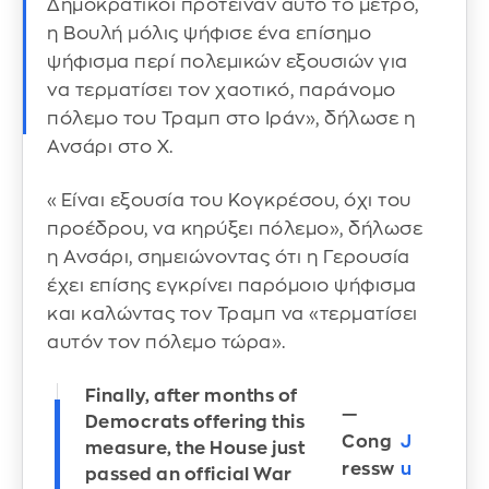
Δημοκρατικοί πρότειναν αυτό το μέτρο,
η Βουλή μόλις ψήφισε ένα επίσημο
ψήφισμα περί πολεμικών εξουσιών για
να τερματίσει τον χαοτικό, παράνομο
πόλεμο του Τραμπ στο Ιράν», δήλωσε η
Ανσάρι στο X.
«Είναι εξουσία του Κογκρέσου, όχι του
προέδρου, να κηρύξει πόλεμο», δήλωσε
η Ανσάρι, σημειώνοντας ότι η Γερουσία
έχει επίσης εγκρίνει παρόμοιο ψήφισμα
και καλώντας τον Τραμπ να «τερματίσει
αυτόν τον πόλεμο τώρα».
Finally, after months of
—
Democrats offering this
Cong
J
measure, the House just
ressw
u
passed an official War