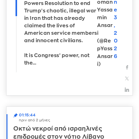
oman
n
Powers Resolution to end
Yassa
e
Trump’s chaotic, illegal war
min
3
in Iran that has already
Ansar
,
claimed the lives of
American service members
i
2
and innocent civilians.
(@Re
0
pYass
2
It is Congress’ power, not
Ansar
6
the…
i)
01:15:44
πριν από 2 μήνες
Οκτώ νεκροί από ισραηλινές
επιδρομές στον νότιο Λίβανο