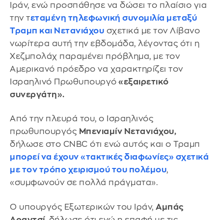
Ιράν, ενώ προσπάθησε να δώσει το πλαίσιο για
την τ
εταμένη τηλεφωνική συνομιλία μεταξύ
Τραμπ και Νετανιάχου
σχετικά με τον Λίβανο
νωρίτερα αυτή την εβδομάδα, λέγοντας ότι η
Χεζμπολάχ παραμένει πρόβλημα, με τον
Αμερικανό πρόεδρο να χαρακτηρίζει τον
Ισραηλινό Πρωθυπουργό
«εξαιρετικό
συνεργάτη».
Από την πλευρά του, ο Ισραηλινός
πρωθυπουργός
Μπενιαμίν Νετανιάχου,
δήλωσε στο CNBC ότι ενώ αυτός και ο Τραμπ
μπορεί να έχουν «τακτικές διαφωνίες» σχετικά
με τον τρόπο χειρισμού του πολέμου
,
«συμφωνούν σε πολλά πράγματα».
Ο υπουργός Εξωτερικών του Ιράν,
Αμπάς
Αραγτσί
, δήλωσε ότι ενώ η επαφή με τις