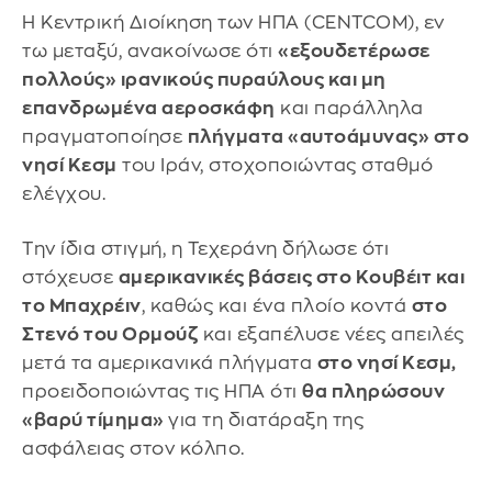
Η Κεντρική Διοίκηση των ΗΠΑ (CENTCOM), εν
τω μεταξύ, ανακοίνωσε ότι
«εξουδετέρωσε
πολλούς» ιρανικούς πυραύλους και μη
επανδρωμένα αεροσκάφη
και παράλληλα
πραγματοποίησε
πλήγματα «αυτοάμυνας» στο
νησί Κεσμ
του Ιράν, στοχοποιώντας σταθμό
ελέγχου.
Την ίδια στιγμή, η Τεχεράνη δήλωσε ότι
στόχευσε
αμερικανικές βάσεις στο Κουβέιτ και
το Μπαχρέιν
, καθώς και ένα πλοίο κοντά
στο
Στενό του Ορμούζ
και εξαπέλυσε νέες απειλές
μετά τα αμερικανικά πλήγματα
στο νησί Κεσμ,
προειδοποιώντας τις ΗΠΑ ότι
θα πληρώσουν
«βαρύ τίμημα»
για τη διατάραξη της
ασφάλειας στον κόλπο.