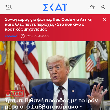
Συναγερμός για φωτιές: Red Code για Αττική
και άλλες πέντε περιοχές - Στο κόκκινο ο
κρατικός μηχανισμός
ΕΛΛΑΔΑ
07:10, 09.08.2026
Τραμπ: Πιθανή πρόοδος με το Ιράν
μέσα στο Σαββατοκύριακο -