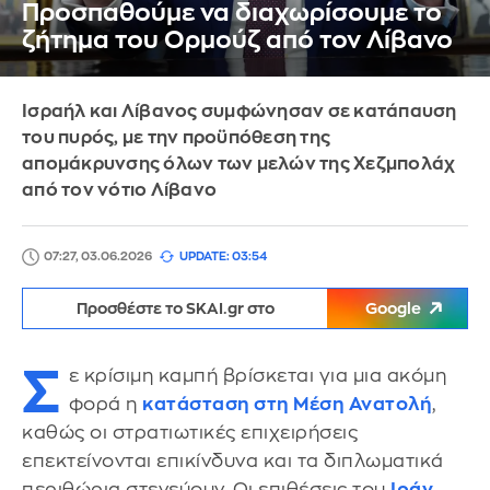
Προσπαθούμε να διαχωρίσουμε το
ζήτημα του Ορμούζ από τον Λίβανο
Ισραήλ και Λίβανος συμφώνησαν σε κατάπαυση
του πυρός, με την προϋπόθεση της
απομάκρυνσης όλων των μελών της Χεζμπολάχ
από τον νότιο Λίβανο
07:27, 03.06.2026
UPDATE: 03:54
Προσθέστε το SKAI.gr στο
Google
Σ
ε κρίσιμη καμπή βρίσκεται για μια ακόμη
φορά η
κατάσταση στη Μέση Ανατολή
,
καθώς οι στρατιωτικές επιχειρήσεις
επεκτείνονται επικίνδυνα και τα διπλωματικά
περιθώρια στενεύουν. Οι επιθέσεις του
Ιράν