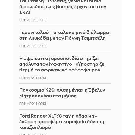
Τσιμιτσέλη - Γνώσεις, γέλιο και οι πιο
διασκεδαστικές βουτιές έρχονται στον
ΣΚΑΪ
ΠΡΙΝ ΑΠΌ 18 ΏΡΕΣ
Γερονικολού: Το καλοκαιρινό διάλειμμα
στη Λευκάδα με τον Γιάννη Τσιμιτσέλη
ΠΡΙΝ ΑΠΌ 18 ΏΡΕΣ
Η αφρικανική ομοσπονδία στηρίζει
απόλυτα τον Ινφαντίνο - «Υποστηρίζει
θερμά το αφρικανικό ποδόσφαιρο»
ΠΡΙΝ ΑΠΌ 18 ΏΡΕΣ
Παγκόσμιο Κ20: «Ασημένια» η Έβελυν
Μητροπούλου στο μήκος
ΠΡΙΝ ΑΠΌ 18 ΏΡΕΣ
Ford Ranger XLT: Όταν η «βασική»
έκδοση προσφέρει κορυφαία δύναμη
και εξοπλισμό