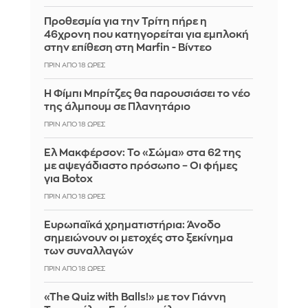
Προθεσμία για την Τρίτη πήρε η
46χρονη που κατηγορείται για εμπλοκή
στην επίθεση στη Marfin - Βίντεο
ΠΡΙΝ ΑΠΌ 18 ΏΡΕΣ
Η Φίμπι Μπρίτζες θα παρουσιάσει το νέο
της άλμπουμ σε Πλανητάριο
ΠΡΙΝ ΑΠΌ 18 ΏΡΕΣ
Ελ Μακφέρσον: Το «Σώμα» στα 62 της
με αψεγάδιαστο πρόσωπο – Οι φήμες
για Botox
ΠΡΙΝ ΑΠΌ 18 ΏΡΕΣ
Ευρωπαϊκά χρηματιστήρια: Άνοδο
σημειώνουν οι μετοχές στο ξεκίνημα
των συναλλαγών
ΠΡΙΝ ΑΠΌ 18 ΏΡΕΣ
«The Quiz with Balls!» με τον Γιάννη