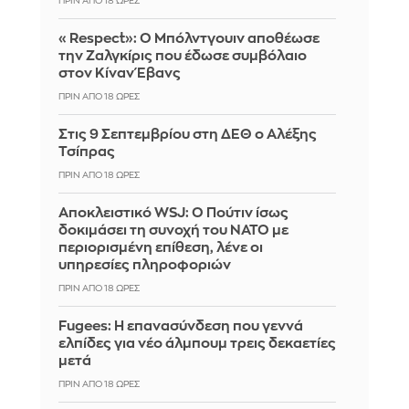
ΠΡΙΝ ΑΠΌ 18 ΏΡΕΣ
«Respect»: Ο Μπόλντγουιν αποθέωσε
την Ζαλγκίρις που έδωσε συμβόλαιο
στον Κίναν Έβανς
ΠΡΙΝ ΑΠΌ 18 ΏΡΕΣ
Στις 9 Σεπτεμβρίου στη ΔΕΘ ο Αλέξης
Τσίπρας
ΠΡΙΝ ΑΠΌ 18 ΏΡΕΣ
Αποκλειστικό WSJ: Ο Πούτιν ίσως
δοκιμάσει τη συνοχή του ΝΑΤΟ με
περιορισμένη επίθεση, λένε οι
υπηρεσίες πληροφοριών
ΠΡΙΝ ΑΠΌ 18 ΏΡΕΣ
Fugees: Η επανασύνδεση που γεννά
ελπίδες για νέο άλμπουμ τρεις δεκαετίες
μετά
ΠΡΙΝ ΑΠΌ 18 ΏΡΕΣ