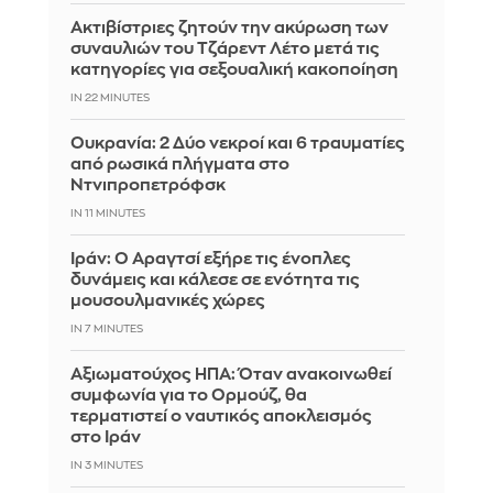
Ακτιβίστριες ζητούν την ακύρωση των
συναυλιών του Τζάρεντ Λέτο μετά τις
κατηγορίες για σεξουαλική κακοποίηση
IN 22 MINUTES
Ουκρανία: 2 Δύο νεκροί και 6 τραυματίες
από ρωσικά πλήγματα στο
Ντνιπροπετρόφσκ
IN 11 MINUTES
Ιράν: Ο Αραγτσί εξήρε τις ένοπλες
δυνάμεις και κάλεσε σε ενότητα τις
μουσουλμανικές χώρες
IN 7 MINUTES
Αξιωματούχος ΗΠΑ: Όταν ανακοινωθεί
συμφωνία για το Ορμούζ, θα
τερματιστεί ο ναυτικός αποκλεισμός
στο Ιράν
IN 3 MINUTES