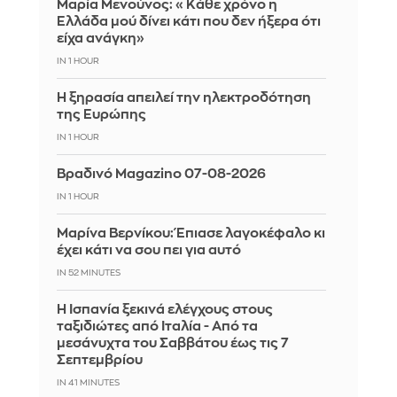
Μαρία Μενούνος: «Κάθε χρόνο η
Ελλάδα μού δίνει κάτι που δεν ήξερα ότι
είχα ανάγκη»
IN 1 HOUR
Η ξηρασία απειλεί την ηλεκτροδότηση
της Ευρώπης
IN 1 HOUR
Βραδινό Magazino 07-08-2026
IN 1 HOUR
Μαρίνα Βερνίκου: Έπιασε λαγοκέφαλο κι
έχει κάτι να σου πει για αυτό
IN 52 MINUTES
Η Ισπανία ξεκινά ελέγχους στους
ταξιδιώτες από Ιταλία - Από τα
μεσάνυχτα του Σαββάτου έως τις 7
Σεπτεμβρίου
IN 41 MINUTES