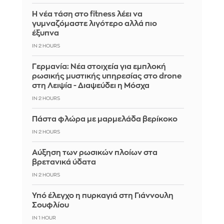
Η νέα τάση στο fitness λέει να
γυμναζόμαστε λιγότερο αλλά πιο
έξυπνα
IN 2 HOURS
Γερμανία: Νέα στοιχεία για εμπλοκή
ρωσικής μυστικής υπηρεσίας στο drone
στη Λειψία - Διαψεύδει η Μόσχα
IN 2 HOURS
Πάστα φλώρα με μαρμελάδα βερίκοκο
IN 2 HOURS
Αύξηση των ρωσικών πλοίων στα
βρετανικά ύδατα
IN 2 HOURS
Υπό έλεγχο η πυρκαγιά στη Γιάννουλη
Σουφλίου
IN 1 HOUR