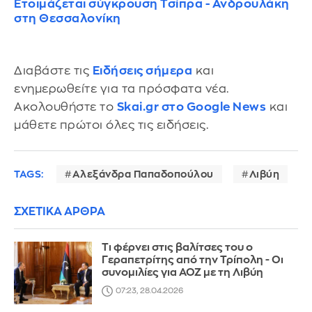
Ετοιμάζεται σύγκρουση Τσίπρα - Ανδρουλάκη
στη Θεσσαλονίκη
Διαβάστε τις
Ειδήσεις σήμερα
και
ενημερωθείτε για τα πρόσφατα νέα.
Ακολουθήστε το
Skai.gr στο Google News
και
μάθετε πρώτοι όλες τις ειδήσεις.
TAGS:
Αλεξάνδρα Παπαδοπούλου
Λιβύη
ΣΧΕΤΙΚΑ ΑΡΘΡΑ
Τι φέρνει στις βαλίτσες του ο
Γεραπετρίτης από την Τρίπολη - Οι
συνομιλίες για ΑΟΖ με τη Λιβύη
07:23, 28.04.2026