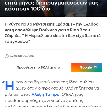
επτά μήνες διαπραγματεύσεων μας
κόστισαν 100 δισ.
Η νύχτα που ο Ρέντσι είπε «χάσαμε» την Ελλάδα
και η αποκάλυψη Γιούνκερ για το Plan B του
Σόιμπλε: "Η Μέρκελ μου είπε ότι δεν είχε δει ποτέ
το έγγραφο"
23:39, 08.06.2026
Προσθέστε το SKAI.gr στο
Google
Ή
ταν 4 τα ξημερώματα της 13ης Ιουλίου
2015 όταν ο Φρανσουά Ολάντ ζήτησε να
μιλήσει στον
Αλέξη Τσίπρα
. Ο Έλληνας
πρωθυπουργός, εξαντλημένος από τις
πολύωρες ψυχροπολεμικές διαπραγματεύσεις,