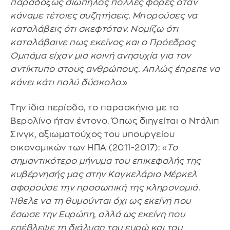
παραδόξως σιωπηλός πολλές φορές όταν
κάναμε τέτοιες συζητήσεις. Μπορούσες να
καταλάβεις ότι σκεφτόταν. Νομίζω ότι
καταλάβαινε πως εκείνος και ο Πρόεδρος
Ομπάμα είχαν μια κοινή ανησυχία για τον
αντίκτυπο στους ανθρώπους. Απλώς έπρεπε να
κάνει κάτι πολύ δύσκολο
.»
Την ίδια περίοδο, το παρασκήνιο με το
Βερολίνο ήταν έντονο. Όπως διηγείται ο Ντάλιπ
Σινγκ, αξιωματούχος του υπουργείου
οικονομικών των ΗΠΑ (2011-2017): «
Το
σημαντικότερο μήνυμα του επικεφαλής της
κυβέρνησής μας στην Καγκελάριο Μέρκελ
αφορούσε την προσωπική της κληρονομιά.
Ήθελε να τη θυμούνται όχι ως εκείνη που
έσωσε την Ευρώπη, αλλά ως εκείνη που
επέβλεψε τη διάλυση του ευρώ και του