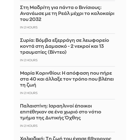
Στη Μαδρίτη για πάντα ο Βινίσιους:
Ανανέωσε με τη Ρεάλ μέχρι το καλοκαίρι
του 2032
IN 2 HOURS
Συρία: Βόμβα εξερράγη σε λεωφορείο
κοντά στη Δαμασκό - 2 νεκροί και 13
τραυματίες (Βίντεο)
IN 2 HOURS
Μαρία Κορινθίου: Η απόφαση που πήρε
στα 40 και άλλαξε τον τρόπο που βλέπει
τη ζωή
IN 2 HOURS
Παλαιστίνη: Ισραηλινοί έποικοι
επιτέθηκαν σε ένα χωριό στο νότιο
τμήμα της Δυτικής Όχθης
IN 2 HOURS
Χαλκιδική: Τη ζωή του έχασε 69χρονος