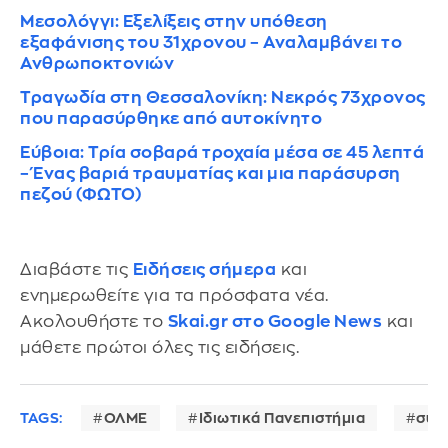
Μεσολόγγι: Εξελίξεις στην υπόθεση
εξαφάνισης του 31χρονου – Αναλαμβάνει το
Ανθρωποκτονιών
Τραγωδία στη Θεσσαλονίκη: Νεκρός 73χρονος
που παρασύρθηκε από αυτοκίνητο
Εύβοια: Τρία σοβαρά τροχαία μέσα σε 45 λεπτά
– Ένας βαριά τραυματίας και μια παράσυρση
πεζού (ΦΩΤΟ)
Διαβάστε τις
Ειδήσεις σήμερα
και
ενημερωθείτε για τα πρόσφατα νέα.
Ακολουθήστε το
Skai.gr στο Google News
και
μάθετε πρώτοι όλες τις ειδήσεις.
TAGS:
ΟΛΜΕ
Ιδιωτικά Πανεπιστήμια
συλ