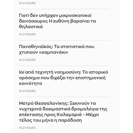
IN 2 HOURS
Γιατί δεν υπήρχαν μικροσκοπικοί
δεινόσαυροι; Η ευθύνη βαραίνει τα
θηλαστικά
IN 2 HOURS
Παναθηναϊκός: Τα στατιστικά που
χτυπούν «καμπανάκι»
IN 2 HOURS
Ιοί από τεχνητή νοημοσύνη: Το ιστορικό
ορόσημο που διχάζει την επιστημονική
κοινότητα
IN 2 HOURS
Μετρό Θεσσαλονίκης: Ξεκινούν τα
νυχτερινά δοκιμαστικά δρομολόγια της
επέκτασης προς Καλαμαριά – Μέχρι
τέλος του μήνα η παράδοση
IN 2 HOURS