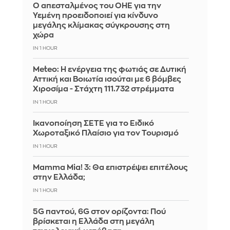
Ο απεσταλμένος του ΟΗΕ για την
Υεμένη προειδοποιεί για κίνδυνο
μεγάλης κλίμακας σύγκρουσης στη
χώρα
IN 1 HOUR
Meteo: Η ενέργεια της φωτιάς σε Δυτική
Αττική και Βοιωτία ισούται με 6 βόμβες
Χιροσίμα - Στάχτη 111.732 στρέμματα
IN 1 HOUR
Ικανοποίηση ΣΕΤΕ για το Ειδικό
Χωροταξικό Πλαίσιο για τον Τουρισμό
IN 1 HOUR
Mamma Mia! 3: Θα επιστρέψει επιτέλους
στην Ελλάδα;
IN 1 HOUR
5G παντού, 6G στον ορίζοντα: Πού
βρίσκεται η Ελλάδα στη μεγάλη