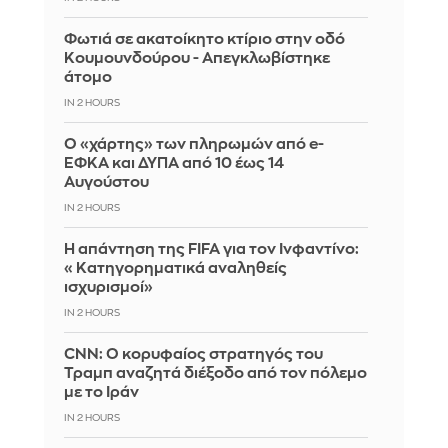
Φωτιά σε ακατοίκητο κτίριο στην οδό
Κουμουνδούρου - Απεγκλωβίστηκε
άτομο
IN 2 HOURS
Ο «χάρτης» των πληρωμών από e-
ΕΦΚΑ και ΔΥΠΑ από 10 έως 14
Αυγούστου
IN 2 HOURS
Η απάντηση της FIFA για τον Ινφαντίνο:
«Κατηγορηματικά αναληθείς
ισχυρισμοί»
IN 2 HOURS
CNN: Ο κορυφαίος στρατηγός του
Τραμπ αναζητά διέξοδο από τον πόλεμο
με το Ιράν
IN 2 HOURS