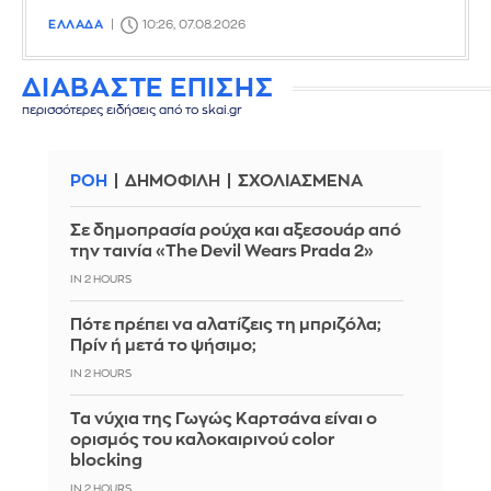
ΕΛΛΑΔΑ
10:26, 07.08.2026
ΔΙΑΒΑΣΤΕ ΕΠΙΣΗΣ
περισσότερες ειδήσεις από το skai.gr
ΡΟΗ
ΔΗΜΟΦΙΛΗ
ΣΧΟΛΙΑΣΜΕΝΑ
Σε δημοπρασία ρούχα και αξεσουάρ από
την ταινία «The Devil Wears Prada 2»
IN 2 HOURS
Πότε πρέπει να αλατίζεις τη μπριζόλα;
Πρίν ή μετά το ψήσιμο;
IN 2 HOURS
Τα νύχια της Γωγώς Καρτσάνα είναι ο
ορισμός του καλοκαιρινού color
blocking
IN 2 HOURS