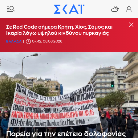
Σε Red Code σήμερα Κρήτη, Χίος, Σάμος και
Ικαρία λόγω υψηλού κινδύνου πυρκαγιάς
ΕΛΛΑΔΑ
07:42, 08.08.2026
Πορεία για την επέτειο δολοφονίας