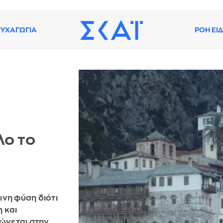
ΥΧΑΓΩΓΙΑ
ΡΟΗ ΕΙ
λο το
ινη φύση διότι
 και
ώνεται στην