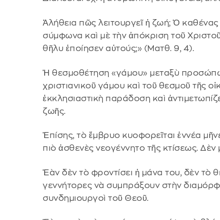
Ἀλήθεια πῶς λειτουργεῖ ἡ ζωή; Ὁ καθένας
σύμφωνα καὶ μὲ τὴν ἀπόκριση τοῦ Χριστοῦ:
θῆλυ ἐποίησεν αὐτούς;» (Ματθ. 9, 4).
Ἡ θεσμοθέτηση «γάμου» μεταξὺ προσώπων
χριστιανικοῦ γάμου καὶ τοῦ θεσμοῦ τῆς οἰ
ἐκκλησιαστικὴ παράδοση καὶ ἀντιμετωπίζετ
ζωῆς.
Ἐπίσης, τὸ ἔμβρυο κυοφορεῖται ἐννέα μῆνε
πιὸ ἀσθενὲς νεογέννητο τῆς κτίσεως. Δὲν μ
Ἐὰν δὲν τὸ φροντίσει ἡ μάνα του, δὲν τὸ 
γεννήτορες νὰ συμπράξουν στὴν διαμόρφω
συνδημιουργοὶ τοῦ Θεοῦ.