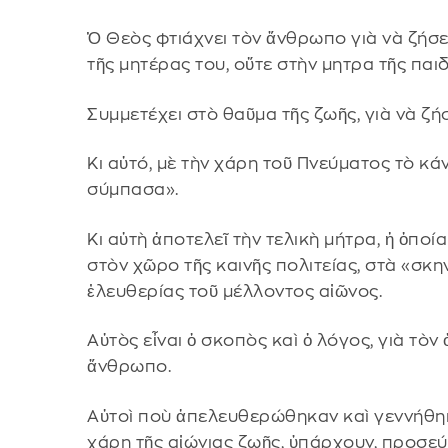
Ὁ Θεὸς φτιάχνει τὸν ἄνθρωπο γιὰ νὰ ζήσει
τῆς μητέρας του, οὔτε στὴν μητρα τῆς παιδ
Συμμετέχει στὸ θαῦμα τῆς ζωῆς, γιὰ νὰ ζή
Κι αὐτό, μὲ τὴν χάρη τοῦ Πνεύματος τὸ κάνε
σύμπασα».
Κι αὐτὴ ἀποτελεῖ τὴν τελικὴ μήτρα, ἡ ὁποί
στὸν χῶρο τῆς καινῆς πολιτείας, στὰ «σκ
ἐλευθερίας τοῦ μέλλοντος αἰῶνος.
Αὐτὸς εἶναι ὁ σκοπὸς καὶ ὁ λόγος, γιὰ τὸ
ἄνθρωπο.
Αὐτοὶ ποὺ ἀπελευθερώθηκαν καὶ γεννήθηκ
χάρη τῆς αἰώνιας ζωῆς, ὑπάρχουν, προσεύ