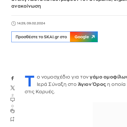
ανακοίνωση
14:29, 09.02.2024
Προσθέστε το SKAI.gr στο
Google
Τ
ο νομοσχέδιο για τον
γάμο ομοφίλω
Ιερά Σύναξη στο
Άγιον Όρος
η οποία
στις Καρυές.
2
0