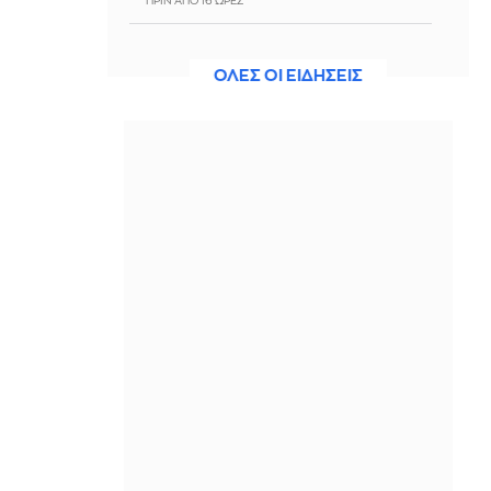
ΠΡΙΝ ΑΠΌ 16 ΏΡΕΣ
Στην Αθήνα για τον Παναθηναϊκό ο
Λιβάι Γκαρσία, βλέπει το βράδυ το
ΟΛΕΣ ΟΙ ΕΙΔΗΣΕΙΣ
ματς με ΤΣΣΚΑ 1948
ΠΡΙΝ ΑΠΌ 16 ΏΡΕΣ
Οριοθετήθηκε η φωτιά κοντά στη
ΒΙ.ΠΕ Κορωπίου - Βίντεο
ΠΡΙΝ ΑΠΌ 16 ΏΡΕΣ
Χάρτης Πρόβλεψης Κινδύνου
Πυρκαγιάς: «Πορτοκαλί
συναγερμός» για Πέμπτη σε Αττική,
Βοιωτία και Εύβοια
ΠΡΙΝ ΑΠΌ 16 ΏΡΕΣ
Το Ισραήλ εξαπέλυσε επίθεση στον
Νότιο Λίβανο
ΠΡΙΝ ΑΠΌ 16 ΏΡΕΣ
Συναγερμός στο Λονδίνο: Τέσσερις