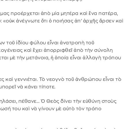
 μας προέρχεται ἀπὸ μία μητέρα καὶ ἕνα πατέρα,
 «οὐκ ἀνέγνωτε ὅτι ὁ ποιήσας ἀπ’ ἀρχῆς ἄρσεν καὶ
 τοῦ ἰδίου φύλου εἶναι ἀνατροπὴ τοῦ
κογένειας καὶ ἔχει ἀπορριφθεῖ ἀπὸ τὴν σύνολη
αι μὲ τὴν μετάνοια, ἡ ὁποία εἶναι ἀλλαγὴ τρόπου
ς καὶ γεννιέται. Τὸ νεογνὸ τοῦ ἀνθρώπου εἶναι τὸ
πορεῖ νὰ κάνει τίποτε.
θηλάσει, πέθανε… Ὁ Θεὸς δίνει τὴν εὐθύνη στοὺς
σή του καὶ νὰ γίνουν μὲ αὐτὸ τὸν τρόπο