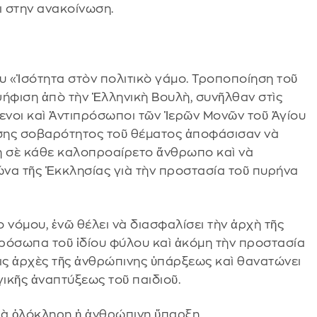
 στην ανακοίνωση.
 «Ἰσότητα στὸν πολιτικὸ γάμο. Τροποποίηση τοῦ
 ψήφιση ἀπὸ τὴν Ἑλληνικὴ Βουλὴ, συνῆλθαν στὶς
ενοι καὶ Ἀντιπρόσωποι τῶν Ἱερῶν Μονῶν τοῦ Ἁγίου
ύσης σοβαρότητος τοῦ θέματος ἀποφάσισαν νὰ
 σὲ κάθε καλοπροαίρετο ἄνθρωπο καὶ νὰ
να τῆς Ἐκκλησίας γιὰ τὴν προστασία τοῦ πυρήνα
 νόμου, ἐνῶ θέλει νὰ διασφαλίσει τὴν ἀρχὴ τῆς
ρόσωπα τοῦ ἰδίου φύλου καὶ ἀκόμη τὴν προστασία
εις ἀρχὲς τῆς ἀνθρώπινης ὑπάρξεως καὶ θανατώνει
γικῆς ἀναπτύξεως τοῦ παιδιοῦ.
λλὰ ὁλόκληρη ἡ ἀνθρώπινη ὕπαρξη.