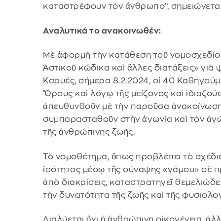
καταστρέφουν τὸν ἄνθρωπο”, σημειώνεται
Αναλυτικά το ανακοινωθέν:
Μὲ ἀφορμὴ τὴν κατάθεση τοῦ νομοσχεδίου
Ἀστικοῦ κώδικα καὶ ἄλλες διατάξεις» γιὰ
Καρυές, σήμερα 8.2.2024, οἱ 40 Καθηγούμ
Ὄρους καὶ λόγῳ τῆς μείζονος καὶ ἰδιαζο
ἀπευθυνθοῦν μὲ τὴν παροῦσα ἀνακοίνωση
συμπαρασταθοῦν στὴν ἀγωνία καὶ τὸν ἀγώ
τῆς ἀνθρώπινης ζωῆς.
Τὸ νομοθέτημα, ὅπως προβλέπει τὸ σχέδιο
ἰσότητος μέσῳ τῆς σύναψης «γάμου» σὲ π
ἀπὸ διακρίσεις, καταστρατηγεῖ θεμελιώδ
τὴν δυνατότητα τῆς ζωῆς καὶ τῆς φυσιολο
Διαλύεται ὄχι ἡ ἀνθρώπινη οἰκογένεια, ἀ