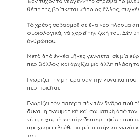
Ἐὰν τυχὸν τὸ νεογέννητο στρέψει τὸ βλέμ
θέση της βρίσκεται κάποιος ἄλλος, συγχέ
Τὸ χρέος σεβασμοῦ σὲ ἕνα νέο πλάσμα ἀπα
φυσιολογικά, νὰ χαρεῖ τὴν ζωή του. Δὲν 
ἀνθρώπου.
Μετὰ ἀπὸ ἐννέα μῆνες γεννιέται σὲ μία εὐ
περιβάλλον, καὶ ἀρχίζει μία ἄλλη πλάση τ
Γνωρίζει τὴν μητέρα σὰν τὴν γυναῖκα ποὺ τ
περιποιεῖται.
Γνωρίζει τὸν πατέρα σὰν τὸν ἄνδρα ποὺ τὸ
δύναμη πνευματικὴ καὶ σωματικὴ ἀπὸ τὸν 
νὰ προχωρήσει στὴν δεύτερη φάση ποὺ περ
προχωρεῖ ἐλεύθερο μέσα στὴν κοινωνία κα
του.