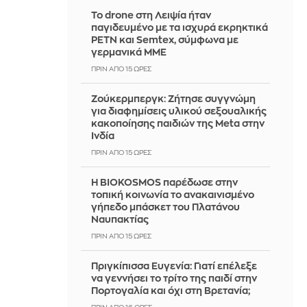
Το drone στη Λειψία ήταν
παγιδευμένο με τα ισχυρά εκρηκτικά
PETN και Semtex, σύμφωνα με
γερμανικά ΜΜΕ
ΠΡΙΝ ΑΠΌ 15 ΏΡΕΣ
Ζούκερμπεργκ: Ζήτησε συγγνώμη
για διαφημίσεις υλικού σεξουαλικής
κακοποίησης παιδιών της Meta στην
Ινδία
ΠΡΙΝ ΑΠΌ 15 ΏΡΕΣ
Η BIOKOSMOS παρέδωσε στην
τοπική κοινωνία το ανακαινισμένο
γήπεδο μπάσκετ του Πλατάνου
Ναυπακτίας
ΠΡΙΝ ΑΠΌ 15 ΏΡΕΣ
Πριγκίπισσα Ευγενία: Γιατί επέλεξε
να γεννήσει το τρίτο της παιδί στην
Πορτογαλία και όχι στη Βρετανία;