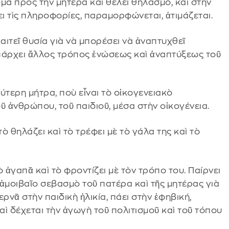
μα πρὸς τὴν μητέρα καὶ θέλει θηλασμό, καὶ στὴν
ει τὶς πληροφορίες, παραμορφώνεται, ἀτιμάζεται.
ιτεῖ θυσία γιὰ νὰ μπορέσει νὰ ἀναπτυχθεῖ
ὑπάρχει ἄλλος τρόπος ἑνώσεως καὶ ἀναπτύξεως τοῦ
ρύτερη μήτρα, ποὺ εἶναι τὸ οἰκογενειακὸ
οῦ ἀνθρώπου, τοῦ παιδιοῦ, μέσα στὴν οἰκογένεια.
ὸ θηλάζει καὶ τὸ τρέφει μὲ τὸ γάλα της καὶ τὸ
 ἀγαπᾶ καὶ τὸ φροντίζει μὲ τὸν τρόπο του. Παίρνει
ἀμοιβαῖο σεβασμὸ τοῦ πατέρα καὶ τῆς μητέρας γιὰ
νᾶ στὴν παιδικὴ ἡλικία, πάει στὴν ἐφηβική,
ὶ δέχεται τὴν ἀγωγὴ τοῦ πολιτισμοῦ καὶ τοῦ τόπου