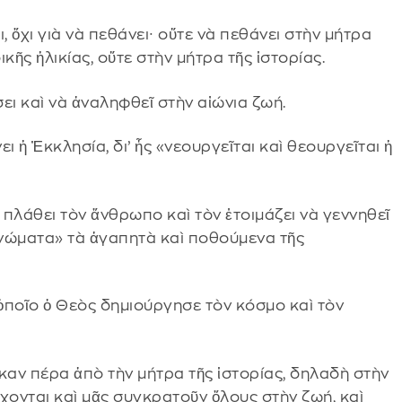
, ὄχι γιὰ νὰ πεθάνει∙ οὔτε νὰ πεθάνει στὴν μήτρα
ικῆς ἡλικίας, οὔτε στὴν μήτρα τῆς ἱστορίας.
σει καὶ νὰ ἀναληφθεῖ στὴν αἰώνια ζωή.
ι ἡ Ἐκκλησία, δι’ ἧς «νεουργεῖται καὶ θεουργεῖται ἡ
α πλάθει τὸν ἄνθρωπο καὶ τὸν ἑτοιμάζει νὰ γεννηθεῖ
ηνώματα» τὰ ἀγαπητὰ καὶ ποθούμενα τῆς
ν ὁποῖο ὁ Θεὸς δημιούργησε τὸν κόσμο καὶ τὸν
αν πέρα ἀπὸ τὴν μήτρα τῆς ἱστορίας, δηλαδὴ στὴν
χονται καὶ μᾶς συγκρατοῦν ὅλους στὴν ζωή, καὶ