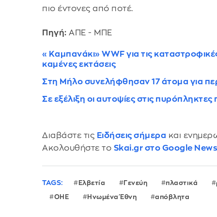
πιο έντονες από ποτέ.
Πηγή:
ΑΠΕ - ΜΠΕ
«Καμπανάκι» WWF για τις καταστροφικές 
καμένες εκτάσεις
Στη Μήλο συνελήφθησαν 17 άτομα για π
Σε εξέλιξη οι αυτοψίες στις πυρόπληκτες
Διαβάστε τις
Ειδήσεις σήμερα
και ενημερω
Ακολουθήστε το
Skai.gr στο Google New
TAGS:
Ελβετία
Γενεύη
πλαστικά
ΟΗΕ
Ηνωμένα Έθνη
απόβλητα