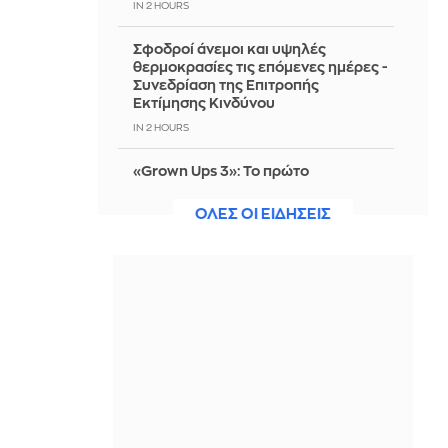
IN 2 HOURS
Σφοδροί άνεμοι και υψηλές
θερμοκρασίες τις επόμενες ημέρες -
Συνεδρίαση της Επιτροπής
Εκτίμησης Κινδύνου
IN 2 HOURS
«Grown Ups 3»: Το πρώτο
στιγμιότυπο από τα γυρίσματα με τη
θρυλική παρέα του Άνταμ Σάντλερ
ΟΛΕΣ ΟΙ ΕΙΔΗΣΕΙΣ
IN 2 HOURS
Ανδρομάχη: Μπέρδεψε τα Μέθανα με
τη Μεθώνη, έφαγε τρελό τρολάρισμα
και μάλλον και...μάτι...
IN 2 HOURS
ΠΑΣΟΚ: Τα επιχειρήματα και οι
πίνακες του κ. Σκέρτσου διαρκούν
μέχρι τα επόμενα που αναιρούν τα
προηγούμενα