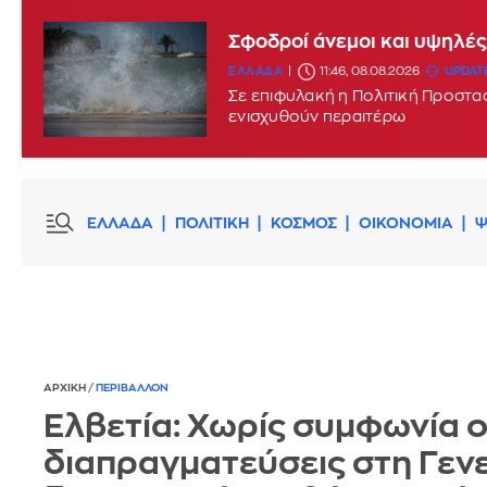
Σε Red Code σήμερα Κρήτη,
Σφοδροί άνεμοι και υψηλές
ΕΛΛΑΔΑ
ΕΛΛΑΔΑ
07:42, 08.08.2026
11:46, 08.08.2026
UPDATE
Σε επιφυλακή η Πολιτική Προστασ
ενισχυθούν περαιτέρω
ΕΛΛΑΔΑ
ΠΟΛΙΤΙΚΗ
ΚΟΣΜΟΣ
ΟΙΚΟΝΟΜΙΑ
Ψ
ΑΡΧΙΚΗ
/
ΠΕΡΙΒΑΛΛΟΝ
Ελβετία: Χωρίς συμφωνία ο
διαπραγματεύσεις στη Γενε