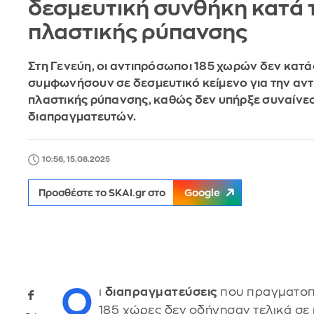
δεσμευτική συνθήκη κατά 
πλαστικής ρύπανσης
Στη Γενεύη, οι αντιπρόσωποι 185 χωρών δεν κατ
συμφωνήσουν σε δεσμευτικό κείμενο για την αντ
πλαστικής ρύπανσης, καθώς δεν υπήρξε συναίνε
διαπραγματευτών.
10:56, 15.08.2025
Προσθέστε το SKAI.gr στο
Google
Ο
ι
διαπραγματεύσεις
που πραγματοπο
185 χώρες δεν οδήγησαν τελικά σε 