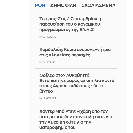
ΡΟΗ
ΔΗΜΟΦΙΛΗ
ΣΧΟΛΙΑΣΜΕΝΑ
Τσίπρας: Στις 2 Σεπτεμβρίου η
παρουσίαση του οικονομικού
προγράμματος της ΕΛ.Α.Σ.
IN 2 HOURS
Χαρδαλιάς: Καμία ανεμογεννήτρια
στις πληγείσες περιοχές
IN 2 HOURS
Θρίλερ στον Λυκαβηττό:
Εντοπίστηκε σορός σε σπηλιά κοντά
στους Αγίους Ισιδώρους - Δείτε
βίντεο
IN 2 HOURS
Χάντερ Μπάιντεν: Η χάρη από τον
πατέρα μου δεν ήταν καλή ούτε για
την Αμερική ούτε για την
υστεροφημία του