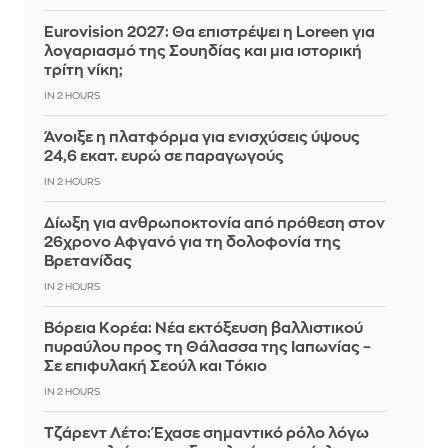
Eurovision 2027: Θα επιστρέψει η Loreen για
λογαριασμό της Σουηδίας και μια ιστορική
τρίτη νίκη;
IN 2 HOURS
Άνοιξε η πλατφόρμα για ενισχύσεις ύψους
24,6 εκατ. ευρώ σε παραγωγούς
IN 2 HOURS
Δίωξη για ανθρωποκτονία από πρόθεση στον
26χρονο Αφγανό για τη δολοφονία της
Βρετανίδας
IN 2 HOURS
Βόρεια Κορέα: Νέα εκτόξευση βαλλιστικού
πυραύλου προς τη Θάλασσα της Ιαπωνίας –
Σε επιφυλακή Σεούλ και Τόκιο
IN 2 HOURS
Τζάρεντ Λέτο: Έχασε σημαντικό ρόλο λόγω