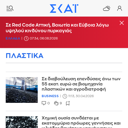
Σε Red Code Αττική, Βοιωτία και Εύβοια λόγω
υψηλού κινδύνου πυρκαγιάς
ΕΛΛΑΔΑ
07:34, 06.08.2026
ΠΛΑΣΤΙΚΑ
Σε διαβούλευση επενδύσεις άνω των
55 εκατ. ευρώ σε βιομηχανία
πλαστικών και αγροδιατροφή
BUSINESS
11:13, 30.04.2026
0
9
Χημική ουσία συνδέεται με
εκατoμμύρια πρόωρες γεννήσεις και