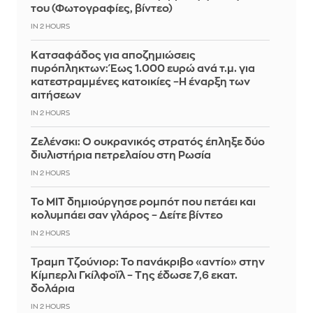
του (Φωτογραφίες, βίντεο)
IN 2 HOURS
Κατσαφάδος για αποζημιώσεις
πυρόπληκτων: Έως 1.000 ευρώ ανά τ.μ. για
κατεστραμμένες κατοικίες –Η έναρξη των
αιτήσεων
IN 2 HOURS
Ζελένσκι: Ο ουκρανικός στρατός έπληξε δύο
διυλιστήρια πετρελαίου στη Ρωσία
IN 2 HOURS
Το MIT δημιούργησε ρομπότ που πετάει και
κολυμπάει σαν γλάρος – Δείτε βίντεο
IN 2 HOURS
Τραμπ Τζούνιορ: Το πανάκριβο «αντίο» στην
Κίμπερλι Γκίλφοϊλ – Της έδωσε 7,6 εκατ.
δολάρια
IN 2 HOURS