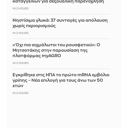
καταγγελιών για σεξουαλική παρενόχληση
IN 2 HOURS
Νηστίσιμα γλυκά: 37 συνταγές για απόλαυση
χωρίς περιορισμούς
IN 2 HOURS
«Όχι πια αιχμάλωτοι του ρουσφετιού»: Ο
Μητσοτάκης στην παρουσίαση της
πλατφόρμας myAGRO
IN 2 HOURS
Εγκρίθηκε στις ΗΠΑ το πρώτο mRNA εμβόλιο
γρίπης – Νέα επιλογή για τους άνω των 50
ετών
IN 2 HOURS