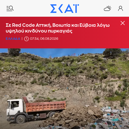
Σε Red Code Αττική, Βοιωτία και Εύβοια λόγω
υψηλού κινδύνου πυρκαγιάς
ΕΛΛΑΔΑ
07:34, 06.08.2026