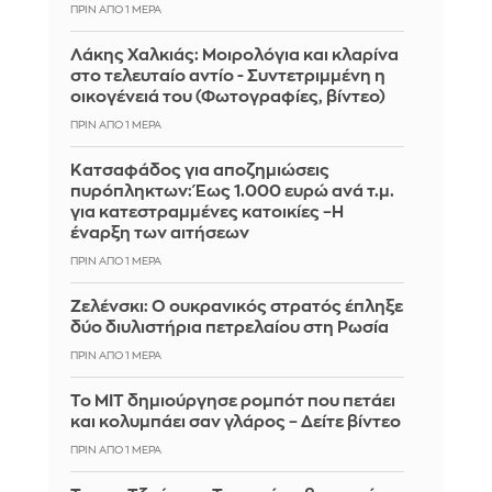
ΠΡΙΝ ΑΠΌ 1 ΜΈΡΑ
Λάκης Χαλκιάς: Mοιρολόγια και κλαρίνα
στο τελευταίο αντίο - Συντετριμμένη η
οικογένειά του (Φωτογραφίες, βίντεο)
ΠΡΙΝ ΑΠΌ 1 ΜΈΡΑ
Κατσαφάδος για αποζημιώσεις
πυρόπληκτων: Έως 1.000 ευρώ ανά τ.μ.
για κατεστραμμένες κατοικίες –Η
έναρξη των αιτήσεων
ΠΡΙΝ ΑΠΌ 1 ΜΈΡΑ
Ζελένσκι: Ο ουκρανικός στρατός έπληξε
δύο διυλιστήρια πετρελαίου στη Ρωσία
ΠΡΙΝ ΑΠΌ 1 ΜΈΡΑ
Το MIT δημιούργησε ρομπότ που πετάει
και κολυμπάει σαν γλάρος – Δείτε βίντεο
ΠΡΙΝ ΑΠΌ 1 ΜΈΡΑ