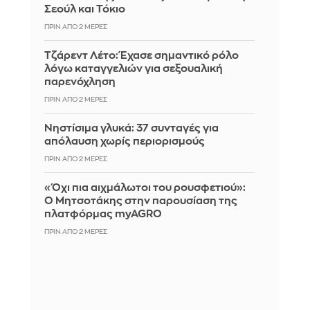
Σεούλ και Τόκιο
ΠΡΙΝ ΑΠΌ 2 ΜΈΡΕΣ
Τζάρεντ Λέτο: Έχασε σημαντικό ρόλο
λόγω καταγγελιών για σεξουαλική
παρενόχληση
ΠΡΙΝ ΑΠΌ 2 ΜΈΡΕΣ
Νηστίσιμα γλυκά: 37 συνταγές για
απόλαυση χωρίς περιορισμούς
ΠΡΙΝ ΑΠΌ 2 ΜΈΡΕΣ
«Όχι πια αιχμάλωτοι του ρουσφετιού»:
Ο Μητσοτάκης στην παρουσίαση της
πλατφόρμας myAGRO
ΠΡΙΝ ΑΠΌ 2 ΜΈΡΕΣ