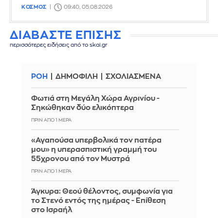
ΚΟΣΜΟΣ
09:40, 05.08.2026
ΔΙΑΒΑΣΤΕ ΕΠΙΣΗΣ
περισσότερες ειδήσεις από το skai.gr
ΡΟΗ
ΔΗΜΟΦΙΛΗ
ΣΧΟΛΙΑΣΜΕΝΑ
Φωτιά στη Μεγάλη Χώρα Αγρινίου -
Σηκώθηκαν δύο ελικόπτερα
ΠΡΙΝ ΑΠΌ 1 ΜΈΡΑ
«Αγαπούσα υπερβολικά τον πατέρα
μου» η υπερασπιστική γραμμή του
55χρονου από τον Μυστρά
ΠΡΙΝ ΑΠΌ 1 ΜΈΡΑ
Άγκυρα: Θεού θέλοντος, συμφωνία για
το Στενό εντός της ημέρας - Επίθεση
στο Ισραήλ