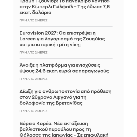
Τραμπ Τζούνιορ: Το πανάκριβο «αντίο»
στην Κίμπερλι Γκίλφοϊλ – Της έδωσε 7,6
εκατ. δολάρια
ΠΡΙΝ ΑΠΌ 2 ΜΈΡΕΣ
Eurovision 2027: Θα επιστρέψει η
Loreen για λογαριασμό της Σουηδίας
και μια ιστορική τρίτη νίκη;
ΠΡΙΝ ΑΠΌ 2 ΜΈΡΕΣ
Άνοιξε η πλατφόρμα για ενισχύσεις
ύψους 24,6 εκατ. ευρώ σε παραγωγούς
ΠΡΙΝ ΑΠΌ 2 ΜΈΡΕΣ
Δίωξη για ανθρωποκτονία από πρόθεση
στον 26χρονο Αφγανό για τη
δολοφονία της Βρετανίδας
ΠΡΙΝ ΑΠΌ 2 ΜΈΡΕΣ
Βόρεια Κορέα: Νέα εκτόξευση
βαλλιστικού πυραύλου προς τη
Θάλασσα της Ιαπωνίας – Σε επιφυλακή