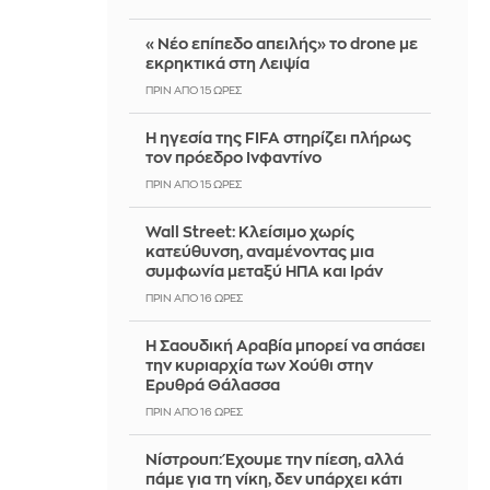
«Νέο επίπεδο απειλής» το drone με
εκρηκτικά στη Λειψία
ΠΡΙΝ ΑΠΌ 15 ΏΡΕΣ
Η ηγεσία της FIFA στηρίζει πλήρως
τον πρόεδρο Ινφαντίνο
ΠΡΙΝ ΑΠΌ 15 ΏΡΕΣ
Wall Street: Κλείσιμο χωρίς
κατεύθυνση, αναμένοντας μια
συμφωνία μεταξύ ΗΠΑ και Ιράν
ΠΡΙΝ ΑΠΌ 16 ΏΡΕΣ
Η Σαουδική Αραβία μπορεί να σπάσει
την κυριαρχία των Χούθι στην
Ερυθρά Θάλασσα
ΠΡΙΝ ΑΠΌ 16 ΏΡΕΣ
Νίστρουπ: Έχουμε την πίεση, αλλά
πάμε για τη νίκη, δεν υπάρχει κάτι