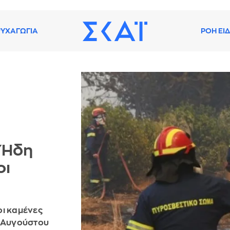
ΥΧΑΓΩΓΙΑ
ΡΟΗ ΕΙ
 Ήδη
οι
οι καμένες
υ Αυγούστου