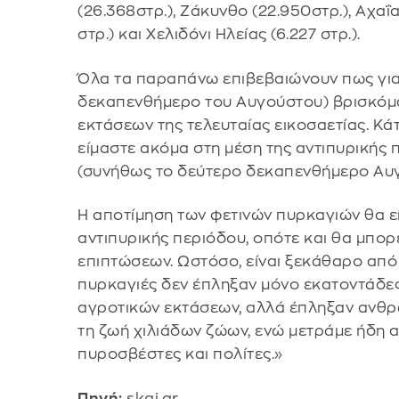
(26.368στρ.), Ζάκυνθο (22.950στρ.), Αχαΐ
στρ.) και Χελιδόνι Ηλείας (6.227 στρ.).
Όλα τα παραπάνω επιβεβαιώνουν πως για
δεκαπενθήμερο του Αυγούστου) βρισκόμ
εκτάσεων της τελευταίας εικοσαετίας. Κάτι
είμαστε ακόμα στη μέση της αντιπυρικής 
(συνήθως το δεύτερο δεκαπενθήμερο Αυγο
Η αποτίμηση των φετινών πυρκαγιών θα εί
αντιπυρικής περιόδου, οπότε και θα μπο
επιπτώσεων. Ωστόσο, είναι ξεκάθαρο από
πυρκαγιές δεν έπληξαν μόνο εκατοντάδες
αγροτικών εκτάσεων, αλλά έπληξαν ανθρώ
τη ζωή χιλιάδων ζώων, ενώ μετράμε ήδη 
πυροσβέστες και πολίτες.»
Πηγή:
skai.gr