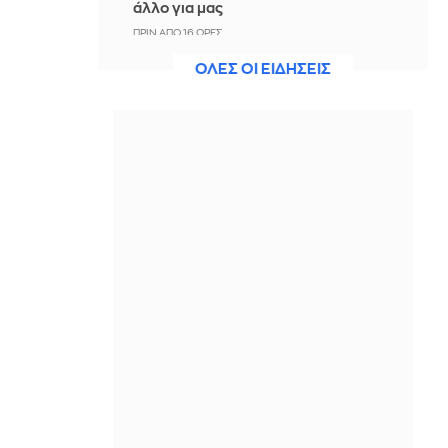
άλλο για μας
ΠΡΙΝ ΑΠΌ 16 ΏΡΕΣ
ΟΛΕΣ ΟΙ ΕΙΔΗΣΕΙΣ
Άννα Πρέλεβιτς: Το τρυφερό
throwback βίντεο με την αδελφή της
να τραγουδούν Backstreet Boys
ΠΡΙΝ ΑΠΌ 16 ΏΡΕΣ
Πυρκαγιά σε χαμηλή βλάστηση στην
περιοχή Σάνταλο, στην Κάρπαθο
ΠΡΙΝ ΑΠΌ 16 ΏΡΕΣ
Ο Παναθηναϊκός έπαθε στο ΟΑΚΑ,
καλείται να μάθει από αυτό και να
προκριθεί μέσω Βουλγαρίας - Δείτε
τα Highlights
ΠΡΙΝ ΑΠΌ 17 ΏΡΕΣ
Conference League: Παναθηναϊκός -
ΤΣΣΚΑ 1948 1-1 (ΤΕΛΙΚΟ)
ΠΡΙΝ ΑΠΌ 17 ΏΡΕΣ