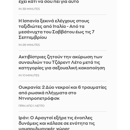
έχει κάτι να σου πει για αυτό
IN 39 MINUTES
Η Ισπανία ξεκινά ελέγχους στους
ταξιδιώτες από Ιταλία - Από τα
μεσάνυχτα του Σαββάτου έως τις 7
Σεπτεμβρίου
IN 28 MINUTES
Ακτιβίστριες ζητούν την ακύρωση των
συναυλιών του Τζάρεντ Λέτο μετά τις
κατηγορίες για σεξουαλική κακοποίηση
IN 9 MINUTES
Ουκρανία: 2 Δύο νεκροί και 6 τραυματίες
από ρωσικά πλήγματα στο
Ντνιπροπετρόφσκ
ΠΡΙΝ ΑΠΌ 1 ΛΕΠΤΌ
Ιράν: Ο Αραγτσί εξήρε τις ένοπλες
δυνάμεις και κάλεσε σε ενότητα τις
μουσουλμανικές χώρες