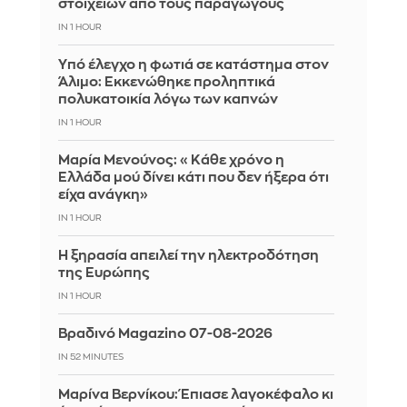
στοιχείων από τους παραγωγούς
IN 1 HOUR
Yπό έλεγχο η φωτιά σε κατάστημα στον
Άλιμο: Εκκενώθηκε προληπτικά
πολυκατοικία λόγω των καπνών
IN 1 HOUR
Μαρία Μενούνος: «Κάθε χρόνο η
Ελλάδα μού δίνει κάτι που δεν ήξερα ότι
είχα ανάγκη»
IN 1 HOUR
Η ξηρασία απειλεί την ηλεκτροδότηση
της Ευρώπης
IN 1 HOUR
Βραδινό Magazino 07-08-2026
IN 52 MINUTES
Μαρίνα Βερνίκου: Έπιασε λαγοκέφαλο κι