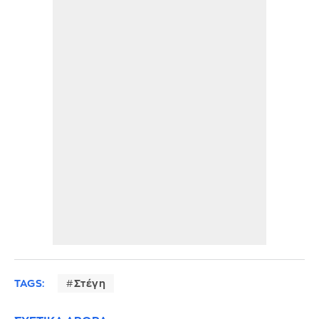
TAGS:
Στέγη